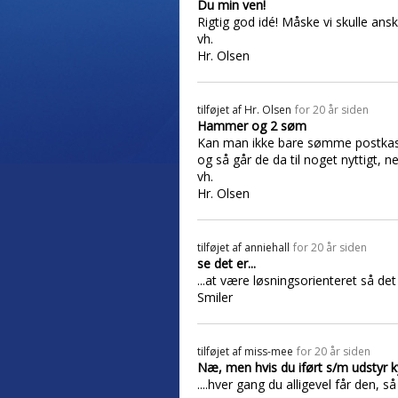
Du min ven!
Rigtig god idé! Måske vi skulle an
vh.
Hr. Olsen
tilføjet af
Hr. Olsen
for 20 år siden
Hammer og 2 søm
Kan man ikke bare sømme postkasse
og så går de da til noget nyttigt,
vh.
Hr. Olsen
tilføjet af
anniehall
for 20 år siden
se det er...
...at være løsningsorienteret så det 
Smiler
tilføjet af
miss-mee
for 20 år siden
Næ, men hvis du iført s/m udstyr ky
....hver gang du alligevel får den, 