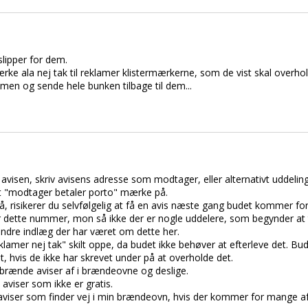
 slipper for dem.
ærke ala nej tak til reklamer klistermærkerne, som de vist skal overhol
n og sende hele bunken tilbage til dem...
il avisen, skriv avisens adresse som modtager, eller alternativt uddelin
t "modtager betaler porto" mærke på.
på, risikerer du selvfølgelig at få en avis næste gang budet kommer f
r dette nummer, mon så ikke der er nogle uddelere, som begynder at 
andre indlæg der har været om dette her.
klamer nej tak" skilt oppe, da budet ikke behøver at efterleve det. Bud
t, hvis de ikke har skrevet under på at overholde det.
t brænde aviser af i brændeovne og deslige.
 aviser som ikke er gratis.
r aviser som finder vej i min brændeovn, hvis der kommer for mange af