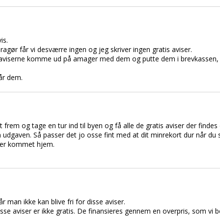
is.
gør får vi desværre ingen og jeg skriver ingen gratis aviser.
s aviserne komme ud på amager med dem og putte dem i brevkassen, s
år dem.
frem og tage en tur ind til byen og få alle de gratis aviser der finde
udgaven. Så passer det jo osse fint med at dit minrekort dur når du s
u er kommet hjem.
når man ikke kan blive fri for disse aviser.
Disse aviser er ikke gratis. De finansieres gennem en overpris, som vi be