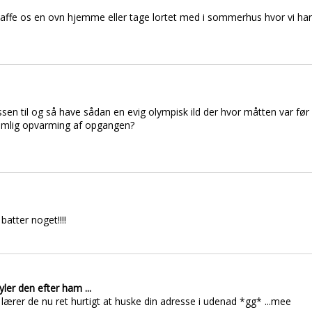
skaffe os en ovn hjemme eller tage lortet med i sommerhus hvor vi har 
n til og så have sådan en evig olympisk ild der hvor måtten var før
 nemlig opvarming af opgangen?
batter noget!!!!
ler den efter ham ...
så lærer de nu ret hurtigt at huske din adresse i udenad *gg* ...mee