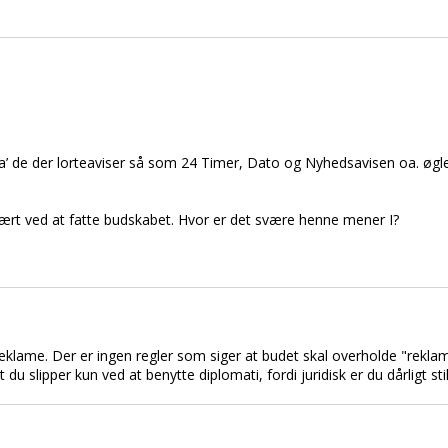
ha’ de der lorteaviser så som 24 Timer, Dato og Nyhedsavisen oa. øg
ært ved at fatte budskabet. Hvor er det svære henne mener I?
reklame. Der er ingen regler som siger at budet skal overholde "rekla
u slipper kun ved at benytte diplomati, fordi juridisk er du dårligt stil