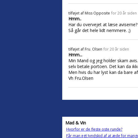
tilføjet af
Miss Opposite
for 20 år siden
Hmm..
Har du overvejet at læse aviserne?
Så går det hele lidt nemmere. ;)
tilføjet af
Fru. Olsen
for 20 år siden
Hmm...
Min Mand og jeg holder skam avis. M
selv betale portoen. Det kan da i
Men hvis du har lyst kan da bare 
Vh Fru.Olsen
Mad & Vin
Hvorfor er de fleste oste runde?
Får man egt tyndskid af at æde for mang