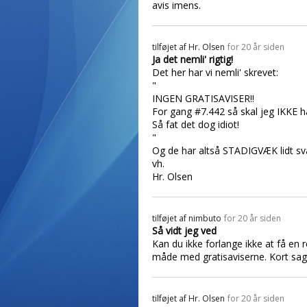
avis imens.
tilføjet af
Hr. Olsen
for 20 år siden
Ja det nemli' rigtig!
Det her har vi nemli' skrevet:
"
INGEN GRATISAVISER!!
For gang #7.442 så skal jeg IKKE 
Så fat det dog idiot!
"
Og de har altså STADIGVÆK lidt sv
vh.
Hr. Olsen
tilføjet af
nimbuto
for 20 år siden
Så vidt jeg ved
Kan du ikke forlange ikke at få en 
måde med gratisaviserne. Kort sagt d
tilføjet af
Hr. Olsen
for 20 år siden