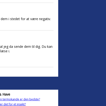
 dem i stedet for at være negativ.
al jeg da sende dem til dig. Du kan
læse i.
& Have
en termokande er den bedste?
er det for et insekt?