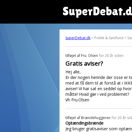
SuperDebat.
SuperDebat.dk
> Politik & Samfund > 
tilføjet af
Fru. Olsen
for 20 år siden
Gratis aviser?
Hej alle,
Er der nogen herinde der osse er t
med at få dem til at forstå at i IK
aviser! Vi har sat en seddel op hvo
måtte! Hvad gør i ved problemet?
Vh Fru.Olsen
tilføjet af
Brændehuggeren
for 20 år si
Optændingsbrænde
Jeg bruger gratisaviser som optænd