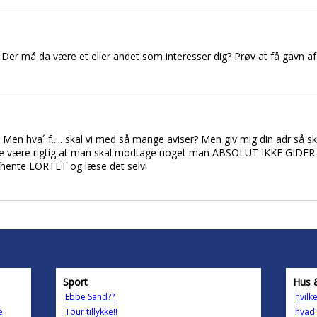
 Der må da være et eller andet som interesser dig? Prøv at få gavn af
en hva´ f..... skal vi med så mange aviser? Men giv mig din adr så sk
kke være rigtig at man skal modtage noget man ABSOLUT IKKE GIDER 
afhente LORTET og læse det selv!
Sport
Hus 
Ebbe Sand??
hvilk
e
Tour tillykke!!
hvad 