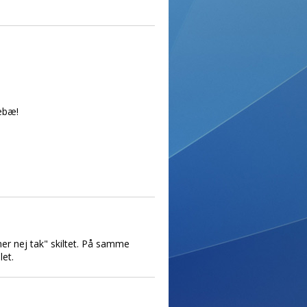
lebæ!
mer nej tak" skiltet. På samme
let.