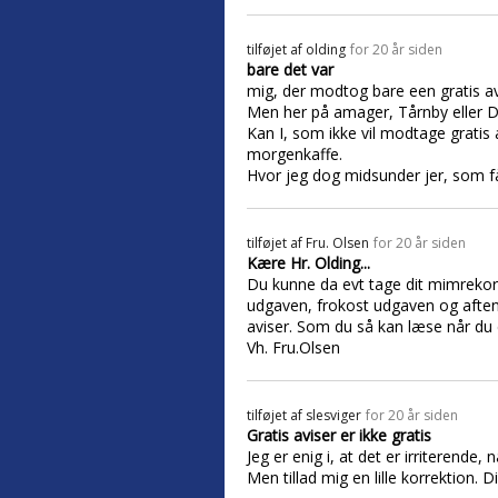
tilføjet af
olding
for 20 år siden
bare det var
mig, der modtog bare een gratis av
Men her på amager, Tårnby eller Dra
Kan I, som ikke vil modtage grati
morgenkaffe.
Hvor jeg dog midsunder jer, som f
tilføjet af
Fru. Olsen
for 20 år siden
Kære Hr. Olding...
Du kunne da evt tage dit mimrekort 
udgaven, frokost udgaven og aften 
aviser. Som du så kan læse når d
Vh. Fru.Olsen
tilføjet af
slesviger
for 20 år siden
Gratis aviser er ikke gratis
Jeg er enig i, at det er irriterende, 
Men tillad mig en lille korrektion. 