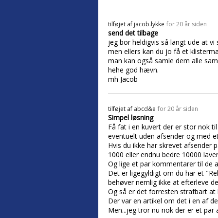
tilføjet af
jacob.lykke
for 20 år siden
send det tilbage
jeg bor heldigvis så langt ude at vi
men ellers kan du jo få et klisterm
man kan også samle dem alle samme
hehe god hævn.
mh Jacob
tilføjet af
abcd&e
for 20 år siden
Simpel løsning
Få fat i en kuvert der er stor nok t
eventuelt uden afsender og med e
Hvis du ikke har skrevet afsender 
1000 eller endnu bedre 10000 lave
Og lige et par kommentarer til de 
Det er ligegyldigt om du har et "Re
behøver nemlig ikke at efterleve de
Og så er det forresten strafbart a
Der var en artikel om det i en af de
Men...jeg tror nu nok der er et pa