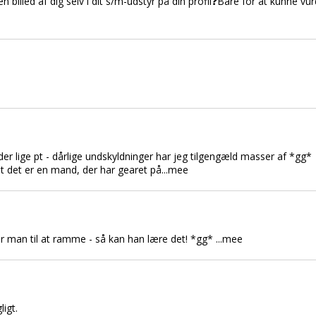
 en billed af dig selv i dit s/m-udstyr på din profil❓Bare for at kunne
leder lige pt - dårlige undskyldninger har jeg tilgengæld masser af *gg*
 at det er en mand, der har gearet på...mee
ver man til at ramme - så kan han lære det! *gg* ...mee
igt.