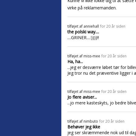
Kunne vi ikke lokke dig til at sætte
virke på reklamemanden.
tilføjet af
anniehall
for 20 år siden
the polski way....
....GRINER....:))))!!
tilføjet af
miss-mee
for 20 år siden
Ha, ha...
...jeg er desværre løbet tør for bil
Jeg tror nu det præventive ligger i
tilføjet af
miss-mee
for 20 år siden
Jo flere aviser...
...jo mere kasteskyts, jo bedre bli
tilføjet af
nimbuto
for 20 år siden
Behøver jeg ikke
jeg ser skræmmende nok ud til dagl