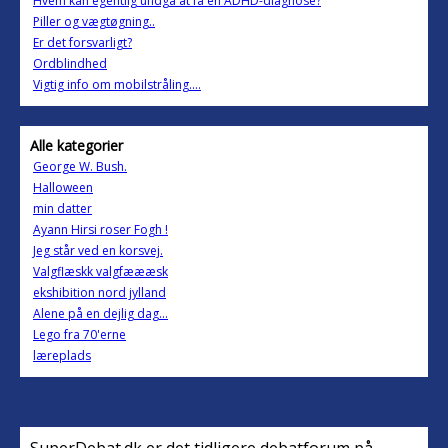
Hvem kan egentlig undgå at få en ADHD-diagnose?
Piller og vægtøgning..
Er det forsvarligt?
Ordblindhed
Vigtig info om mobilstråling....
Alle kategorier
George W. Bush.
Halloween
min datter
Ayann Hirsi roser Fogh !
Jeg står ved en korsvej.
Valgflæskk valgfæææsk
ekshibition nord jylland
Alene på en dejlig dag...
Lego fra 70'erne
læreplads