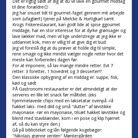
Det er rigtig sødt af dig at du vil lave en gourmet middag
til dine forældre🙂
Jeg har snuset lidt til gourmet-faget gennem mit arbejde
som (ufaglært) tjener på Mielcke & Hurtigkarl samt
Krogs Fiskerestaurant, kan godt lide at spise ggoumet
middage, har en stor interesse for at dyrke grønsager og
lave lækker mad, men vil lige understrege at jeg ikke er
uddannet kok, men er villig til at give dig et bud:
Jeg vil foreslå dig at du prøver at holde dig til simple,
rene smage og ikke mindst vælger nogle retter hvor det
meste kan forberedes dagen før.
For at imponere, så lav mange mindre retter. Evt 7
retter: 3 foretter, 1 hovedret og 3 desserter!?
Den klassiske opbygning af en middag er: suppe, fisk,
kød og sødt
PÅ Gastronomi restauranter er det almindeligt at der
serveres en lille let snack før måltidet. (eks
hjemmelavede chips med en laksetatar ovenpå -rå
hakket laks- med dild og små "dutter" af løvstikke
mayonaise -rør en mayonaise, tilsæt hakket løvstikke og
blend med stavblænder, kom i en pose og klip hjørnet
af, så du kan styre den.)
Gå på biblioteket og lån følgende kogebøger:
"Nikolajs grønne verden" Møntergården