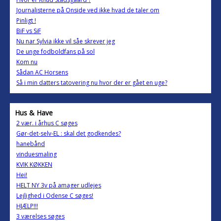
Journalisterne på Onside ved ikke hvad de taler om
Pinligt !
BiF vs SiF
Nu nar Sylvia ikke vil såe skrever jeg
De unge fodboldfans på sol
Kom nu
Sådan AC Horsens
Så i min datters tatovering nu hvor der er gået en uge?
Hus & Have
2 vær. i århus C søges
Gør-det-selv-EL : skal det godkendes?
hanebånd
vinduesmaling
KVIK KØKKEN
Hei!
HELT NY 3v på amager udlejes
Lejlighed i Odense C søges!
HJÆLP!!!
3 værelses søges