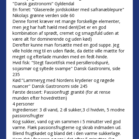
"Dansk gastronomi" Gyldendal
En forret: "Glaserede jordskokker med safranæblepure"
Nikolajs grønne verden side 60
Denne forret kræver ret mange forskellige elementer,
men jeg har haft hæld med den!(Det er en god
kombination af sprødt, cremet og smagsfuld uden at
være alt for dominerende og uden kød)
Derefter kunne man forsætte med en god suppe. Jeg
ville holde mig til en uden fløde, da dette ville mætte for
meget og efterlade munden med en fedt-hinde.
Hvid fisk: "Stegt favoritfisk med persillerodspuré,
sojasmør og syltede svampe" Dansk Gastronimi, side
235
Kød:"Lammeryg med Nordens kryderier og røgede
nuancer" Dansk Gastronomi side 245
Første dessert: Passionfrugt granité (for at rense
munden efter hovedretten)
4 personer
Ingredienser: 3 dl vand, 2 dl sukker,3 cl hvidvin, 5 modne
passionsfrugter
Kog sukker, vand og vin sammen i 5 minutter ved god
varme. Flæk passionsfrugterne og skrab indmaden ud.
Blend frugtkødet og bland det i den varme sukkerlage.