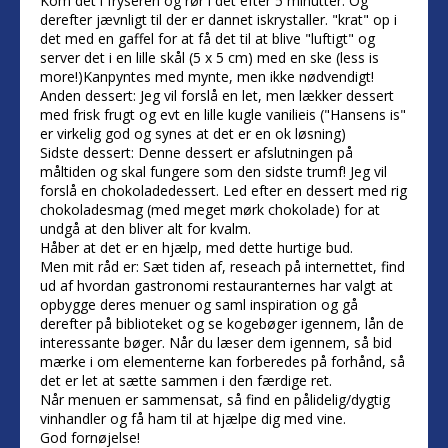
Kom det i fryseren og rør i det efter 5 minutter. Og
derefter jævnligt til der er dannet iskrystaller. "krat" op i
det med en gaffel for at få det til at blive "luftigt" og
server det i en lille skål (5 x 5 cm) med en ske (less is
more!)Kanpyntes med mynte, men ikke nødvendigt!
Anden dessert: Jeg vil forslå en let, men lækker dessert
med frisk frugt og evt en lille kugle vanilieis ("Hansens is"
er virkelig god og synes at det er en ok løsning)
Sidste dessert: Denne dessert er afslutningen på
måltiden og skal fungere som den sidste trumf! Jeg vil
forslå en chokoladedessert. Led efter en dessert med rig
chokoladesmag (med meget mørk chokolade) for at
undgå at den bliver alt for kvalm.
Håber at det er en hjælp, med dette hurtige bud.
Men mit råd er: Sæt tiden af, reseach på internettet, find
ud af hvordan gastronomi restauranternes har valgt at
opbygge deres menuer og saml inspiration og gå
derefter på biblioteket og se kogebøger igennem, lån de
interessante bøger. Når du læser dem igennem, så bid
mærke i om elementerne kan forberedes på forhånd, så
det er let at sætte sammen i den færdige ret.
Når menuen er sammensat, så find en pålidelig/dygtig
vinhandler og få ham til at hjælpe dig med vine.
God fornøjelse!