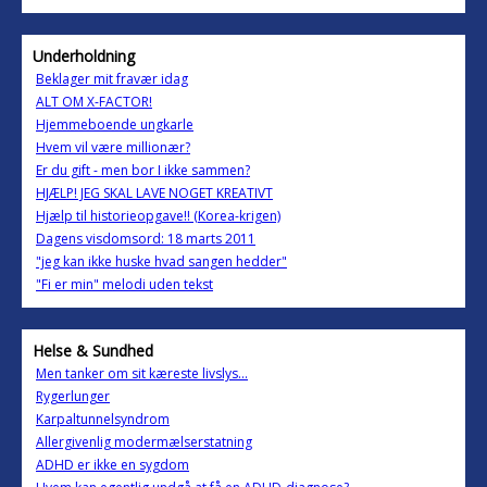
Underholdning
Beklager mit fravær idag
ALT OM X-FACTOR!
Hjemmeboende ungkarle
Hvem vil være millionær?
Er du gift - men bor I ikke sammen?
HJÆLP! JEG SKAL LAVE NOGET KREATIVT
Hjælp til historieopgave!! (Korea-krigen)
Dagens visdomsord: 18 marts 2011
"jeg kan ikke huske hvad sangen hedder"
"Fi er min" melodi uden tekst
Helse & Sundhed
Men tanker om sit kæreste livslys...
Rygerlunger
Karpaltunnelsyndrom
Allergivenlig modermælserstatning
ADHD er ikke en sygdom