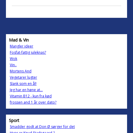
Mad & Vin
Mangler ideer
Fosfat-fattig juleknas?
Wok
Vin..
Mortens And
Vegetarer lugter
Slank som en ål!
Jeg har en høne at...
Vitamin B12 - kun fra kød
frossen and 1 år over dato?
Sport
Smadder godt at Don Ø sørger for det
Hvor er Knud Stadsgaard ?