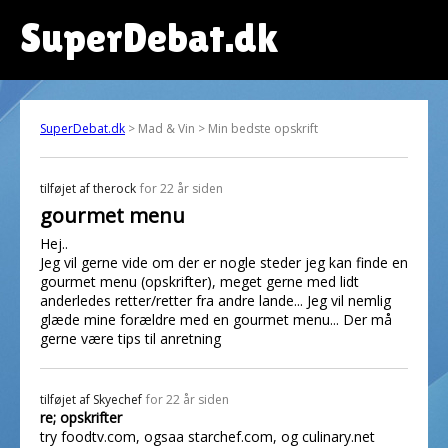
SuperDebat.dk
SuperDebat.dk
> Mad & Vin > Min bedste opskrift
tilføjet af
therock
for 22 år siden
gourmet menu
Hej..
Jeg vil gerne vide om der er nogle steder jeg kan finde en
gourmet menu (opskrifter), meget gerne med lidt
anderledes retter/retter fra andre lande... Jeg vil nemlig
glæde mine forældre med en gourmet menu... Der må
gerne være tips til anretning
tilføjet af
Skyechef
for 22 år siden
re; opskrifter
try foodtv.com, ogsaa starchef.com, og culinary.net