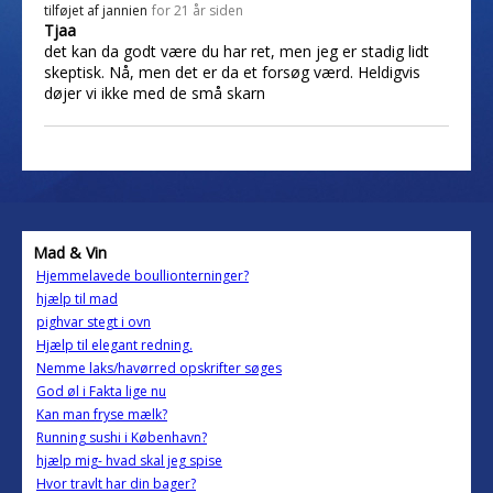
tilføjet af
jannien
for 21 år siden
Tjaa
det kan da godt være du har ret, men jeg er stadig lidt
skeptisk. Nå, men det er da et forsøg værd. Heldigvis
døjer vi ikke med de små skarn
Mad & Vin
Hjemmelavede boullionterninger?
hjælp til mad
pighvar stegt i ovn
Hjælp til elegant redning.
Nemme laks/havørred opskrifter søges
God øl i Fakta lige nu
Kan man fryse mælk?
Running sushi i København?
hjælp mig- hvad skal jeg spise
Hvor travlt har din bager?