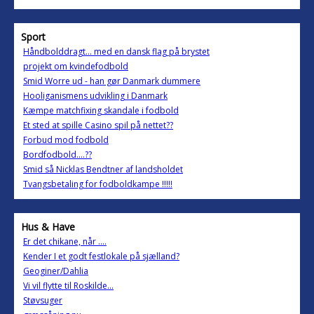
Sport
Håndbolddragt... med en dansk flag på brystet
projekt om kvindefodbold
Smid Worre ud - han gør Danmark dummere
Hooliganismens udvikling i Danmark
Kæmpe matchfixing skandale i fodbold
Et sted at spille Casino spil på nettet??
Forbud mod fodbold
Bordfodbold....??
Smid så Nicklas Bendtner af landsholdet
Tvangsbetaling for fodboldkampe !!!!!
Hus & Have
Er det chikane, når ....
Kender I et godt festlokale på sjælland?
Geoginer/Dahlia
Vi vil flytte til Roskilde...
Støvsuger