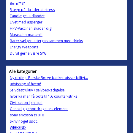
Børn?*S*
5 tegn på du lider af stress
Tandlæge i udlandet
Livet med asperger
HPV-Vaccinen skader dig!
Mæææhh-mææh!!!
Barer sælger lattergas sammen med drinks
Energy Weapons
Du vil gerne være SYG!
Alle kategorier
Ny ordleg: Barske Børge banker bisser billigt...
udvisning af hvem!
Selvdestruktiv / selvbeskadigelse
hvor ka man få bots til 1,6 counter-strike
Civilization lign. spil
Gensidig genopdragelses element
sony ericsson z1010
Skriv noget sødt.
WEEKEND