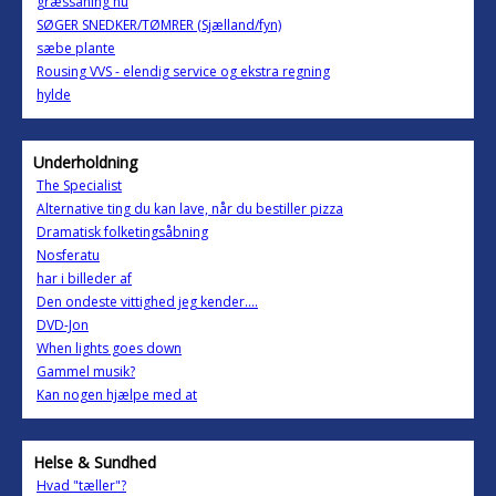
græssåning nu
SØGER SNEDKER/TØMRER (Sjælland/fyn)
sæbe plante
Rousing VVS - elendig service og ekstra regning
hylde
Underholdning
The Specialist
Alternative ting du kan lave, når du bestiller pizza
Dramatisk folketingsåbning
Nosferatu
har i billeder af
Den ondeste vittighed jeg kender....
DVD-Jon
When lights goes down
Gammel musik?
Kan nogen hjælpe med at
Helse & Sundhed
Hvad "tæller"?