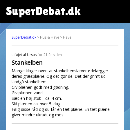
SuperDebat.dk
SuperDebat.dk
> Hus & Have > Have
tilføjet af
Ursus
for 21 år siden
Stankelben
Mange klager over, at stankelbenslarver ødelægger
deres græsplæne. Og det gør de. Det der grimt ud.
Undgå stankelben:
Giv plænen godt med gødning.
Giv plænen vand.
Sæt en høj stub - ca. 4 cm.
Slå plænen ca. hver 5. dag.
Følg disse råd og du får en tæt plæne. En tæt plæne
giver mindre ukrudt og mos.