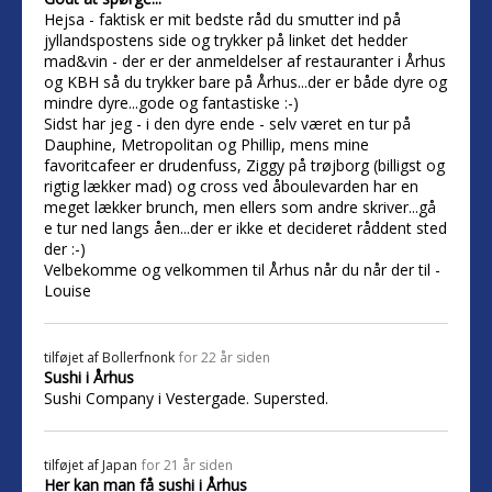
Hejsa - faktisk er mit bedste råd du smutter ind på
jyllandspostens side og trykker på linket det hedder
mad&vin - der er der anmeldelser af restauranter i Århus
og KBH så du trykker bare på Århus...der er både dyre og
mindre dyre...gode og fantastiske :-)
Sidst har jeg - i den dyre ende - selv været en tur på
Dauphine, Metropolitan og Phillip, mens mine
favoritcafeer er drudenfuss, Ziggy på trøjborg (billigst og
rigtig lækker mad) og cross ved åboulevarden har en
meget lækker brunch, men ellers som andre skriver...gå
e tur ned langs åen...der er ikke et decideret råddent sted
der :-)
Velbekomme og velkommen til Århus når du når der til -
Louise
tilføjet af
Bollerfnonk
for 22 år siden
Sushi i Århus
Sushi Company i Vestergade. Supersted.
tilføjet af
Japan
for 21 år siden
Her kan man få sushi i Århus