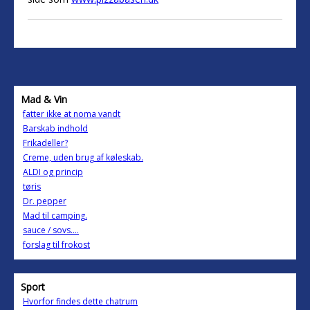
Mad & Vin
fatter ikke at noma vandt
Barskab indhold
Frikadeller?
Creme, uden brug af køleskab.
ALDI og princip
tøris
Dr. pepper
Mad til camping.
sauce / sovs....
forslag til frokost
Sport
Hvorfor findes dette chatrum