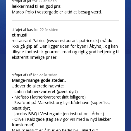
tilføjet af
Jef
for 22 år siden
lækker mad til en god pris
Marco Polo i vestergade er altid et besøg værd.
tilføjet af
kas
for 22 år siden
et must!
restaurant Patrice (www.restaurant-patrice.dk) må du
ikke gå glip af. Den ligger uden for byen i Åbyhøj, og kan
tilbyde fantastisk gourmet-mad og rigtig god betjening til
ekstremt rimelige priser.
tilføjet af
Ulf
for 22 år siden
Mange-mange gode steder...
Udover de allerede nævnte:
- Latin i latinerkvarteret (pænt dyrt)
- Mefisto i latinerkvarteret (lidt billigere)
- Seafood på Marselisborg Lystbådehavn (superfisk,
pænt dyrt)
- Jacobs BBQ i Vestergade (en institution i Århus)
- Olive i Kaløgade (tag selv go' vin med & nyd lækker
fransk mad)
Mad-mæssigt er Århus en herlig by - glæd dig!