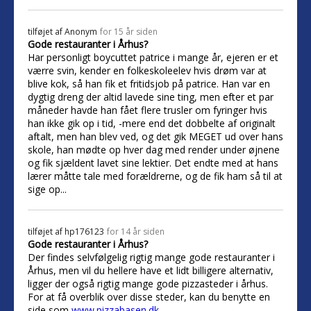
tilføjet af
Anonym
for 15 år siden
Gode restauranter i Århus?
Har personligt boycuttet patrice i mange år, ejeren er et
værre svin, kender en folkeskoleelev hvis drøm var at
blive kok, så han fik et fritidsjob på patrice. Han var en
dygtig dreng der altid lavede sine ting, men efter et par
måneder havde han fået flere trusler om fyringer hvis
han ikke gik op i tid, -mere end det dobbelte af originalt
aftalt, men han blev ved, og det gik MEGET ud over hans
skole, han mødte op hver dag med render under øjnene
og fik sjældent lavet sine lektier. Det endte med at hans
lærer måtte tale med forældrerne, og de fik ham så til at
sige op...
tilføjet af
hp176123
for 14 år siden
Gode restauranter i Århus?
Der findes selvfølgelig rigtig mange gode restauranter i
Århus, men vil du hellere have et lidt billigere alternativ,
ligger der også rigtig mange gode pizzasteder i århus.
For at få overblik over disse steder, kan du benytte en
side som
www.pizzabasen.dk