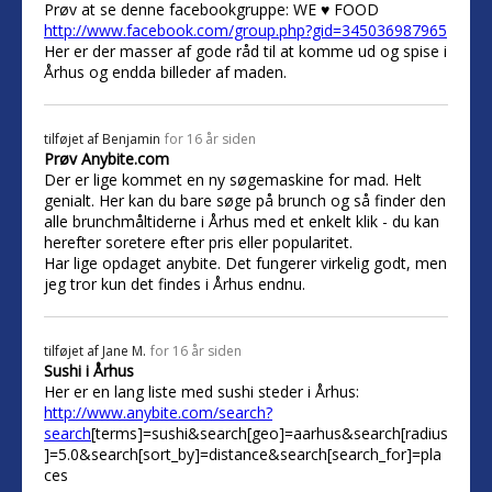
Prøv at se denne facebookgruppe: WE ♥ FOOD
http://www.facebook.com/group.php?gid=345036987965
Her er der masser af gode råd til at komme ud og spise i
Århus og endda billeder af maden.
tilføjet af
Benjamin
for 16 år siden
Prøv Anybite.com
Der er lige kommet en ny søgemaskine for mad. Helt
genialt. Her kan du bare søge på brunch og så finder den
alle brunchmåltiderne i Århus med et enkelt klik - du kan
herefter soretere efter pris eller popularitet.
Har lige opdaget anybite. Det fungerer virkelig godt, men
jeg tror kun det findes i Århus endnu.
tilføjet af
Jane M.
for 16 år siden
Sushi i Århus
Her er en lang liste med sushi steder i Århus:
http://www.anybite.com/search?
search
[terms]=sushi&search[geo]=aarhus&search[radius
]=5.0&search[sort_by]=distance&search[search_for]=pla
ces