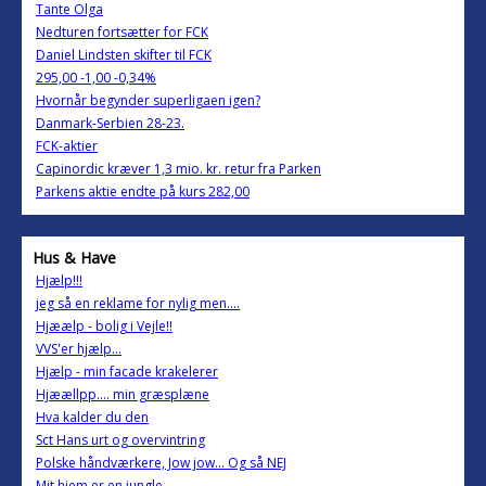
Tante Olga
Nedturen fortsætter for FCK
Daniel Lindsten skifter til FCK
295,00 -1,00 -0,34%
Hvornår begynder superligaen igen?
Danmark-Serbien 28-23.
FCK-aktier
Capinordic kræver 1,3 mio. kr. retur fra Parken
Parkens aktie endte på kurs 282,00
Hus & Have
Hjælp!!!
jeg så en reklame for nylig men....
Hjæælp - bolig i Vejle!!
VVS'er hjælp...
Hjælp - min facade krakelerer
Hjæællpp.... min græsplæne
Hva kalder du den
Sct Hans urt og overvintring
Polske håndværkere, Jow jow... Og så NEJ
Mit hjem er en jungle.