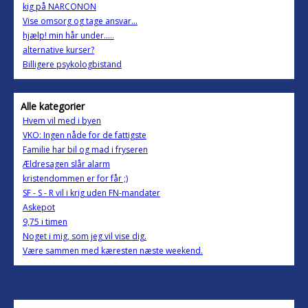
kig på NARCONON
Vise omsorg og tage ansvar...
hjælp! min hår under.....
alternative kurser?
Billigere psykologbistand
Alle kategorier
Hvem vil med i byen
VKO: Ingen nåde for de fattigste
Familie har bil og mad i fryseren
Ældresagen slår alarm
kristendommen er for får ;)
SF - S - R vil i krig uden FN-mandater
Askepot
9,75 i timen
Noget i mig, som jeg vil vise dig.
Være sammen med kæresten næste weekend.