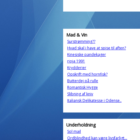
Mad & Vin
Surstrømming??
Hvad skal i have at spise til aften?
Kinesiske pandekager
rioja 1991
Krydderier
Opskrift med hornfisk?
Butterdej på rulle
Romantisk Hygge
Slibning af kniv
Italiansk Delikatesse i Odense..
Underholdning
Sol mail
Ordblindhed kan være livsfarligt...