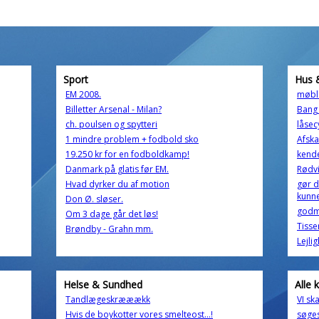
Sport
Hus 
EM 2008.
møble
Billetter Arsenal - Milan?
Bang 
ch. poulsen og spytteri
låsec
1 mindre problem + fodbold sko
Afska
19.250 kr for en fodboldkamp!
kende
Danmark på glatis før EM.
Rødvi
Hvad dyrker du af motion
gør d
kunne
Don Ø. sløser.
godmo
Om 3 dage går det løs!
Tisse
Brøndby - Grahn mm.
Lejli
Helse & Sundhed
Alle 
Tandlægeskrææækk
VI ska
Hvis de boykotter vores smelteost...!
søge