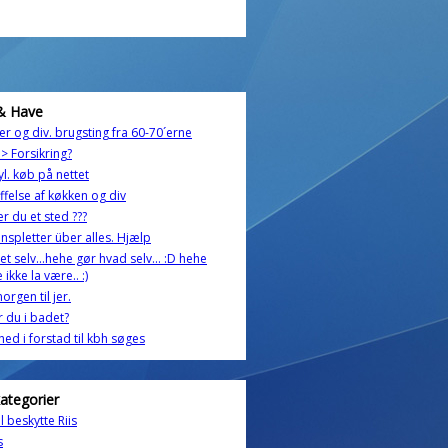
& Have
r og div. brugsting fra 60-70´erne
> Forsikring?
yl. køb på nettet
ffelse af køkken og div
r du et sted ???
nspletter über alles. Hjælp
et selv...hehe gør hvad selv... :D hehe
 ikke la være.. :)
rgen til jer.
r du i badet?
ghed i forstad til kbh søges
kategorier
l beskytte Riis
s