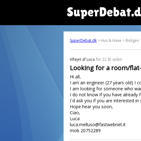
SuperDebat.
SuperDebat.dk
> Hus & Have > Boligen
tilføjet af
Luca
for 22 år siden
Looking for a room/flat
Hi all,
I am an engineer (27 years old) I c
I am looking for someone who want
I do not know if you have already 
I`d ask you if you are interested 
Hope hear you soon,
Ciao,
Luca
luca.melluso@fastwebnet.it
mob 20752289