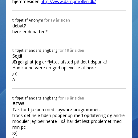
hjemmesiden
http://www.dampmollen.dk/
tilføjet af
Anonym
for 19 år siden
debat?
hvor er debatten?
tilføjet af
anders_engberg
for 19 år siden
Sejt!!
Ærgeligt at jeg er flyttet afsted på det tidspunkt!
Han kunne være en god oplevelse at høre...
;o)
A
tilføjet af
anders_engberg
for 19 år siden
BTW!!
Tak for hjælpen med spyware-programmet..
trods det hele tiden popper up med opdatering og andre
moduler jeg bør hente - så har det løst problemet med
min pc
;o)