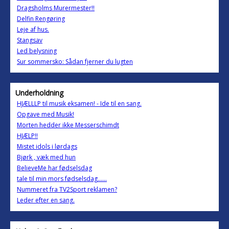
Dragsholms Murermester!!
Delfin Rengøring
Leje af hus.
Stangsav
Led belysning
Sur sommersko: Sådan fjerner du lugten
Underholdning
HJÆLLLP til musik eksamen! - Ide til en sang.
Opgave med Musik!
Morten hedder ikke Messerschimdt
HJÆLP!!
Mistet idols i lørdags
Bjørk , væk med hun
BelieveMe har fødselsdag
tale til min mors fødselsdag......
Nummeret fra TV2Sport reklamen?
Leder efter en sang.