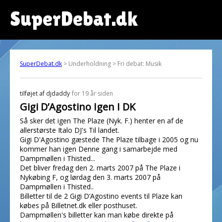
SuperDebat.dk
SuperDebat.dk
> Underholdning > Fri debat: Musik
tilføjet af
djdaddy
for 19 år siden
Gigi D’Agostino Igen I DK
Så sker det igen The Plaze (Nyk. F.) henter en af de
allerstørste Italo DJ's Til landet.
Gigi D'Agostino gæstede The Plaze tilbage i 2005 og nu
kommer han igen Denne gang i samarbejde med
Dampmøllen i Thisted...
Det bliver fredag den 2. marts 2007 på The Plaze i
Nykøbing F, og lørdag den 3. marts 2007 på
Dampmøllen i Thisted..
Billetter til de 2 Gigi D’Agostino events til Plaze kan
købes på Billetnet.dk eller posthuset.
Dampmøllen's billetter kan man købe direkte på