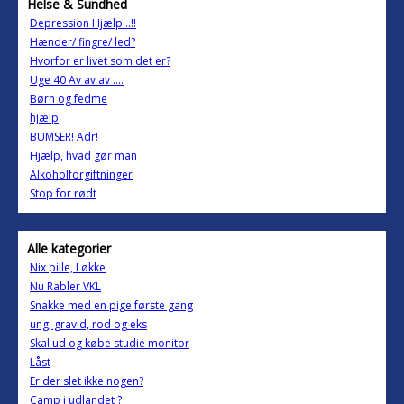
Helse & Sundhed
Depression Hjælp...!!
Hænder/ fingre/ led?
Hvorfor er livet som det er?
Uge 40 Av av av ....
Børn og fedme
hjælp
BUMSER! Adr!
Hjælp, hvad gør man
Alkoholforgiftninger
Stop for rødt
Alle kategorier
Nix pille, Løkke
Nu Rabler VKL
Snakke med en pige første gang
ung, gravid, rod og eks
Skal ud og købe studie monitor
Låst
Er der slet ikke nogen?
Camp i udlandet ?