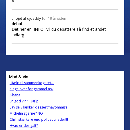
A
tilføjet af
djdaddy
for 19 år siden
debat
Det her er _INFO_ vil du debattere så find et andet
indlæg..
Mad & Vin
Hjælp til sammenkogt ret...
Klage over for gammel fisk
Ghana
En god vin? Hjælp!
Lav selv lækker dessertmayonnaise
Michelin stjerne? NOT
Chili, stærkere end politiet tillader!!!
Hvad er der galt?