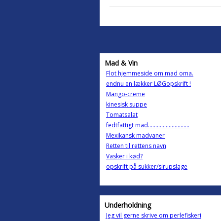
Mad & Vin
Flot hjemmeside om mad oma.
endnu en lækker LØGopskrift !
Mango-creme
kinesisk suppe
Tomatsalat
fedtfattigt mad............................
Mexikansk madvaner
Retten til rettens navn
Vasker i kød?
opskrift på sukker/sirupslage
Underholdning
Jeg vil gerne skrive om perlefiskeri