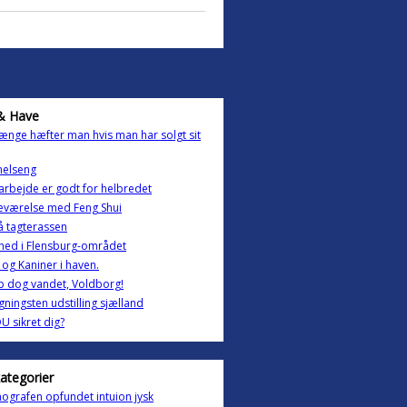
& Have
ænge hæfter man hvis man har solgt sit
elseng
rbejde er godt for helbredet
eværelse med Feng Shui
 tagterassen
ghed i Flensburg-området
og Kaniner i haven.
ip dog vandet, Voldborg!
ningsten udstilling sjælland
U sikret dig?
kategorier
ografen opfundet intuion jysk