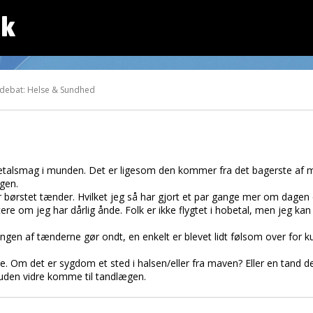
dk
 debat: Helse & Sundhed
 metalsmag i munden. Det er ligesom den kommer fra det bagerste af
gen.
r børstet tænder. Hvilket jeg så har gjort et par gange mer om dagen e
re om jeg har dårlig ånde. Folk er ikke flygtet i hobetal, men jeg kan j
 ingen af tænderne gør ondt, en enkelt er blevet lidt følsom over for 
e. Om det er sygdom et sted i halsen/eller fra maven? Eller en tand d
e uden vidre komme til tandlægen.