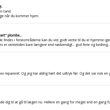
t.
en tand.
læge når du kommer hjem.
kert" plombe...
 de findes i ferieområderne kan du vist godt vente til du er hjemme ige
llers er ventetiden bare længere end nødvendigt... god ferie og bedring
lev repareret. Og jeg har aldrig hørt det udtryk før. Og det var nok e
åde dig til at gå til lægen nu. Hellere en gang for meget end en gang f