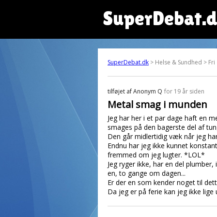
SuperDebat.
SuperDebat.dk
> Helse & Sundhed > Fri
tilføjet af
Anonym Q
for 19 år siden
Metal smag i munden
Jeg har her i et par dage haft en
smages på den bagerste del af tun
Den går midlertidig væk når jeg ha
Endnu har jeg ikke kunnet konstante
fremmed om jeg lugter. *LOL*
Jeg ryger ikke, har en del plumber,
en, to gange om dagen...
Er der en som kender noget til dett
Da jeg er på ferie kan jeg ikke lig