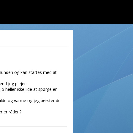
 munden og kan startes med at
nd jeg plejer.
o heller ikke lide at spørge en
kulde og varme og jeg børster de
er er råden?