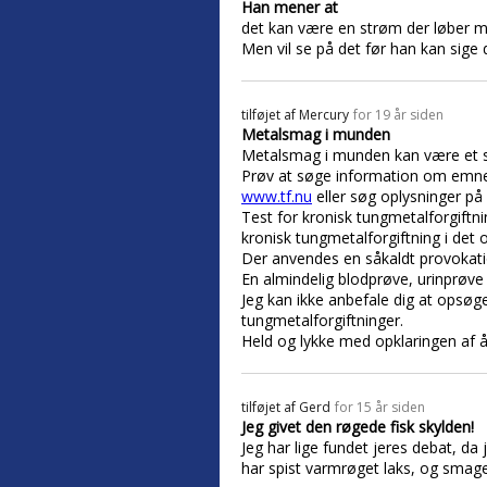
Han mener at
det kan være en strøm der løber m
Men vil se på det før han kan sige
tilføjet af
Mercury
for 19 år siden
Metalsmag i munden
Metalsmag i munden kan være et s
Prøv at søge information om emnet
www.tf.nu
eller søg oplysninger på 
Test for kronisk tungmetalforgiftn
kronisk tungmetalforgiftning i det
Der anvendes en såkaldt provokation
En almindelig blodprøve, urinprøve 
Jeg kan ikke anbefale dig at opsøge
tungmetalforgiftninger.
Held og lykke med opklaringen af år
tilføjet af
Gerd
for 15 år siden
Jeg givet den røgede fisk skylden!
Jeg har lige fundet jeres debat, da
har spist varmrøget laks, og smage