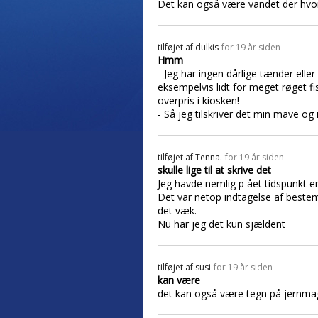
Det kan også være vandet der hvo
tilføjet af
dulkis
for 19 år siden
Hmm
- Jeg har ingen dårlige tænder ell
eksempelvis lidt for meget røget fis
overpris i kiosken!
- Så jeg tilskriver det min mave og
tilføjet af
Tenna.
for 19 år siden
skulle lige til at skrive det
Jeg havde nemlig p ået tidspunkt e
Det var netop indtagelse af bestem
det væk.
Nu har jeg det kun sjældent
tilføjet af
susi
for 19 år siden
kan være
det kan også være tegn på jernmag