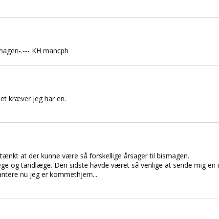
smagen-.--- KH mancph
et kræver jeg har en.
e tænkt at der kunne være så forskellige årsager til bismagen.
ge og tandlæge. Den sidste havde været så venlige at sende mig en in
antere nu jeg er kommethjem...