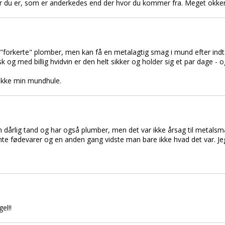
r du er, som er anderkedes end der hvor du kommer fra. Meget okke
er "forkerte" plomber, men kan få en metalagtig smag i mund efter in
k og med billig hvidvin er den helt sikker og holder sig et par dage - 
 ikke min mundhule.
n dårlig tand og har også plumber, men det var ikke årsag til metal
te fødevarer og en anden gang vidste man bare ikke hvad det var. Jeg
el!!