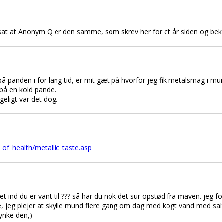
 at Anonym Q er den samme, som skrev her for et år siden og bekla
 på panden i for lang tid, er mit gæt på hvorfor jeg fik metalsmag i m
 på en kold pande.
geligt var det dog.
of_health/metallic_taste.asp
et ind du er vant til ??? så har du nok det sur opstød fra maven. jeg fo
ie, jeg plejer at skylle mund flere gang om dag med kogt vand med sal
ynke den,)