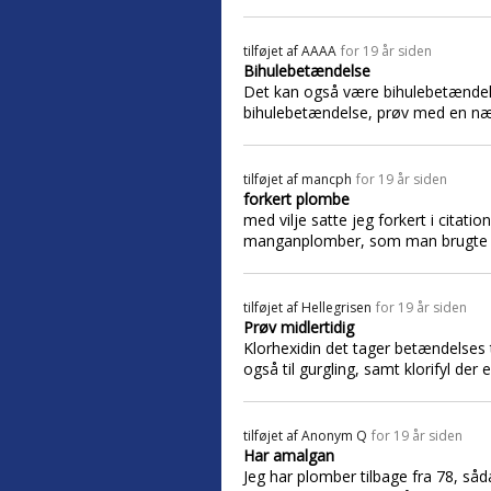
tilføjet af
AAAA
for 19 år siden
Bihulebetændelse
Det kan også være bihulebetændelse
bihulebetændelse, prøv med en næs
tilføjet af
mancph
for 19 år siden
forkert plombe
med vilje satte jeg forkert i citat
manganplomber, som man brugte tid
tilføjet af
Hellegrisen
for 19 år siden
Prøv midlertidig
Klorhexidin det tager betændelses 
også til gurgling, samt klorifyl der 
tilføjet af
Anonym Q
for 19 år siden
Har amalgan
Jeg har plomber tilbage fra 78, så