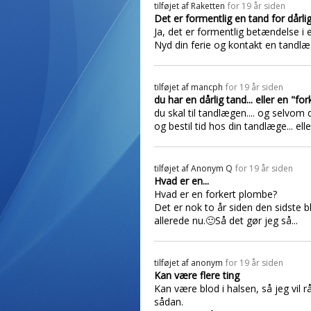
tilføjet af
Raketten
for 19 år siden
Det er formentlig en tand for dårlig
Ja, det er formentlig betændelse i 
Nyd din ferie og kontakt en tand
tilføjet af
mancph
for 19 år siden
du har en dårlig tand... eller en "for
du skal til tandlægen.... og selvom
og bestil tid hos din tandlæge... e
tilføjet af
Anonym Q
for 19 år siden
Hvad er en...
Hvad er en forkert plombe?
Det er nok to år siden den sidste b
allerede nu.🙂Så det gør jeg så...
tilføjet af
anonym
for 19 år siden
Kan være flere ting
Kan være blod i halsen, så jeg vil r
sådan.