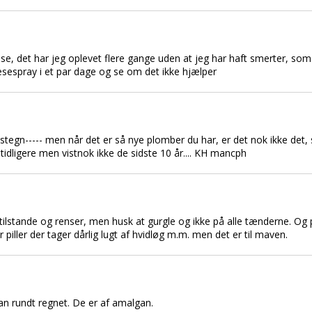
, det har jeg oplevet flere gange uden at jeg har haft smerter, som
espray i et par dage og se om det ikke hjælper
ionstegn----- men når det er så nye plomber du har, er det nok ikke det,
ligere men vistnok ikke de sidste 10 år.... KH mancph
tilstande og renser, men husk at gurgle og ikke på alle tænderne. Og 
er piller der tager dårlig lugt af hvidløg m.m. men det er til maven.
dan rundt regnet. De er af amalgan.