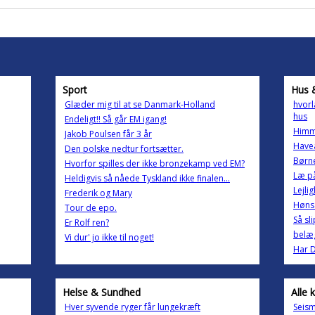
Sport
Hus 
Glæder mig til at se Danmark-Holland
hvorl
hus
Endeligt!! Så går EM igang!
Himm
Jakob Poulsen får 3 år
Havea
Den polske nedtur fortsætter.
Børn
Hvorfor spilles der ikke bronzekamp ved EM?
Læ på
Heldigvis så nåede Tyskland ikke finalen...
Lejli
Frederik og Mary
Høns 
Tour de epo.
Så sl
Er Rolf ren?
belæg
Vi dur' jo ikke til noget!
Har D
Helse & Sundhed
Alle 
Hver syvende ryger får lungekræft
Seism