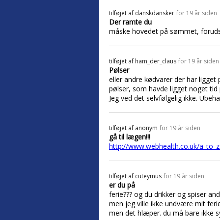
tilføjet af
danskdansker
for 19 år siden
Der ramte du
måske hovedet på sømmet, forudsat
tilføjet af
ham_der_claus
for 19 år siden
Pølser
eller andre kødvarer der har ligget
pølser, som havde ligget noget tid
Jeg ved det selvfølgelig ikke. Ubeha
tilføjet af
anonym
for 19 år siden
gå til lægen!!!
http://www.webhealth.co.uk/a_to_z_
tilføjet af
cuteymus
for 19 år siden
er du på
ferie??? og du drikker og spiser and
men jeg ville ikke undvære mit fer
men det hlæper. du må bare ikke s