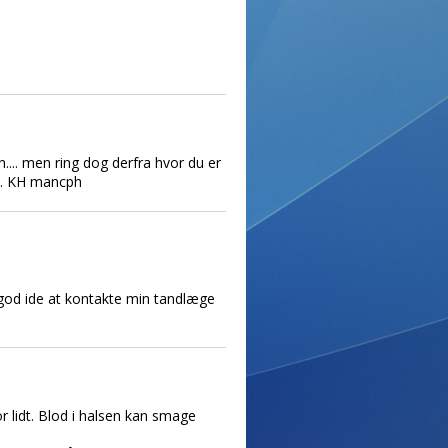
n.... men ring dog derfra hvor du er
.... KH mancph
n god ide at kontakte min tandlæge
or lidt. Blod i halsen kan smage