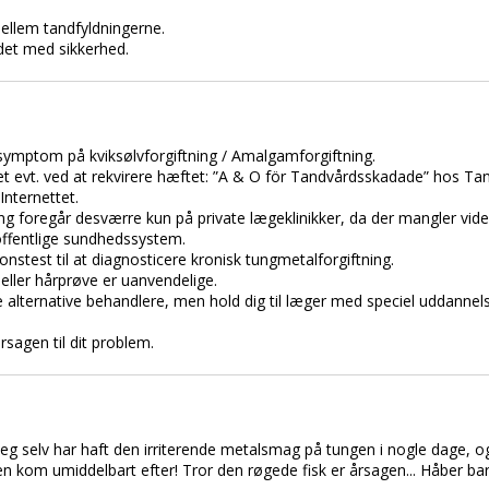
ellem tandfyldningerne.
 det med sikkerhed.
ymptom på kviksølvforgiftning / Amalgamforgiftning.
 evt. ved at rekvirere hæftet: ”A & O för Tandvårdsskadade” hos Ta
Internettet.
ing foregår desværre kun på private lægeklinikker, da der mangler vid
 offentlige sundhedssystem.
stest til at diagnosticere kronisk tungmetalforgiftning.
eller hårprøve er uanvendelige.
 alternative behandlere, men hold dig til læger med speciel uddannels
sagen til dit problem.
 jeg selv har haft den irriterende metalsmag på tungen i nogle dage, o
n kom umiddelbart efter! Tror den røgede fisk er årsagen... Håber bare