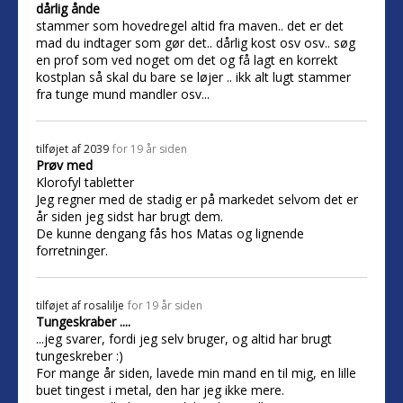
dårlig ånde
stammer som hovedregel altid fra maven.. det er det
mad du indtager som gør det.. dårlig kost osv osv.. søg
en prof som ved noget om det og få lagt en korrekt
kostplan så skal du bare se løjer .. ikk alt lugt stammer
fra tunge mund mandler osv...
tilføjet af
2039
for 19 år siden
Prøv med
Klorofyl tabletter
Jeg regner med de stadig er på markedet selvom det er
år siden jeg sidst har brugt dem.
De kunne dengang fås hos Matas og lignende
forretninger.
tilføjet af
rosalilje
for 19 år siden
Tungeskraber ....
...jeg svarer, fordi jeg selv bruger, og altid har brugt
tungeskreber :)
For mange år siden, lavede min mand en til mig, en lille
buet tingest i metal, den har jeg ikke mere.