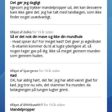
Det gør jeg dagligt
ligesom jeg trykker mandelpropper ud, det kan desværre
bare ikke gøre det. Jeg har talt med tandlægen, som ikke
finder noget usædvanligt.
tilføjet af
dulkis
for 19 år siden
Så er det nok din mave og ikke din mundhule
- Hvad spiser du? For meget kød? Det giver jo øgleånde!
- B-vitamin kommer du til at lugte yderligere af, så
nogen tager gas på dig. Ikke så meget gennem munden
som gennem huden.
tilføjet af
Spørgeren
for 19 år siden
Kød
OK, har aldrig hørt, det før. Jeg har altid været glad for
kød. Jeg tror nu selv, det stammer fra munden. da
belægningen på tungen lugter grimt.
tilføjet af
Øhhhbøøhh??
for 19 år siden
Mandelpropper