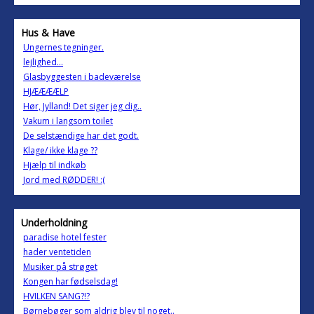
Hus & Have
Ungernes tegninger.
lejlighed...
Glasbyggesten i badeværelse
HJÆÆÆÆLP
Hør, Jylland! Det siger jeg dig..
Vakum i langsom toilet
De selstændige har det godt.
Klage/ ikke klage ??
Hjælp til indkøb
Jord med RØDDER! :(
Underholdning
paradise hotel fester
hader ventetiden
Musiker på strøget
Kongen har fødselsdag!
HVILKEN SANG?!?
Børnebøger som aldrig blev til noget..