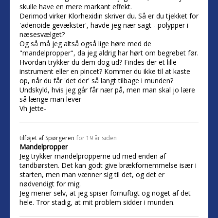
skulle have en mere markant effekt.
Derimod virker Klorhexidin skriver du. Så er du tjekket for
'adenoide gevækster', havde jeg nær sagt - polypper i
næsesvælget?
Og så må jeg altså også lige høre med de
"mandelpropper", da jeg aldrig har hørt om begrebet før.
Hvordan trykker du dem dog ud? Findes der et lille
instrument eller en pincet? Kommer du ikke til at kaste
op, når du får 'det der' så langt tilbage i munden?
Undskyld, hvis jeg går får nær på, men man skal jo lære
så længe man lever
Vh jette-
tilføjet af
Spørgeren
for 19 år siden
Mandelpropper
Jeg trykker mandelpropperne ud med enden af
tandbørsten. Det kan godt give brækfornemmelse især i
starten, men man vænner sig til det, og det er
nødvendigt for mig.
Jeg mener selv, at jeg spiser fornuftigt og noget af det
hele. Tror stadig, at mit problem sidder i munden.