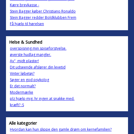
Kære brevkasse -
Stein Bagger køber Christiano Ronaldo
Stein Bagger redder Boldklubben Frem
Få hjælp til hørelsen
Helse & Sundhed
overspisning min spiseforstyelse.
øverste hudlag mangler.
Av", midt plaster!
Dit udseende afslører din levetid
Vinter løbetøj?
Søger en god psykolog
Er det normalt?
Modermærke
plz hjælp mig. hr ingen at snakke med.
kræft? :S
Alle kategorier
Hvordan kan hun slippe den gamle drøm om kernefamilien?