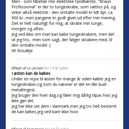
Men - som tilbehør min elektriske tandbørste, "Braun
Professional" er der to tungeskrabe, som sættes på, og
virker altså elektrisk - den omtalte model er lidt dyr, ca
900 kr...men pangene er godt givet ud efter min mening..
Det er helt naturligt for mig, at skrabe min tunge,
morgen og aften..
Jeg ved ikke om man kan købe tungeskrabere, men det
vil jeg tro,- men som sagt, der følger skrabere med, til
den omtalte model :)
Vh Rosalilje
tilføjet af
Lo. Jensen
for 19 år siden
I østen kan de købes
Under en rejse til østen for mange år siden købte jeg en
tungeskraber,og som du nævner er det en lille buet
metaltingest.
Jeg bruger den hver dag,og føler mig dårlig tilpas hvis jeg
ikke gør det.
jeg har ikke set dem i danmark,men jeg tro helt bestemt
de kan købes,jeg ved bare ikke hvor.