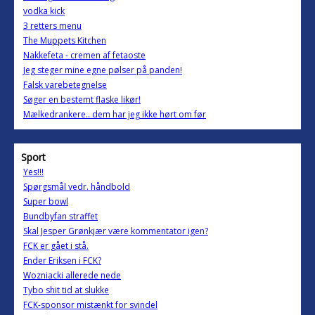
vodka kick
3 retters menu
The Muppets Kitchen
Nakkefeta - cremen af fetaoste
Jeg steger mine egne pølser på panden!
Falsk varebetegnelse
Søger en bestemt flaske likør!
Mælkedrankere.. dem har jeg ikke hørt om før
Sport
Yes!!!
Spørgsmål vedr. håndbold
Super bowl
Bundbyfan straffet
Skal Jesper Grønkjær være kommentator igen?
FCK er gået i stå.
Ender Eriksen i FCK?
Wozniacki allerede nede
Tybo shit tid at slukke
FCK-sponsor mistænkt for svindel