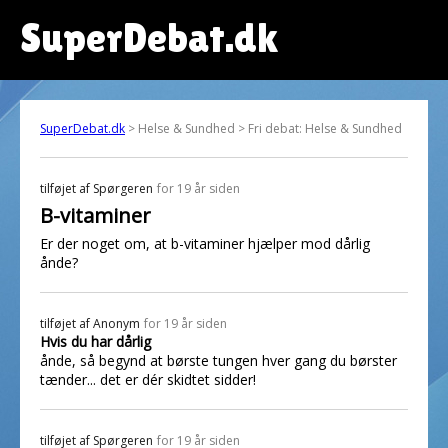
SuperDebat.dk
SuperDebat.dk
> Helse & Sundhed > Fri debat: Helse & Sundhed
tilføjet af
Spørgeren
for 19 år siden
B-vitaminer
Er der noget om, at b-vitaminer hjælper mod dårlig
ånde?
tilføjet af
Anonym
for 19 år siden
Hvis du har dårlig
ånde, så begynd at børste tungen hver gang du børster
tænder... det er dér skidtet sidder!
tilføjet af
Spørgeren
for 19 år siden