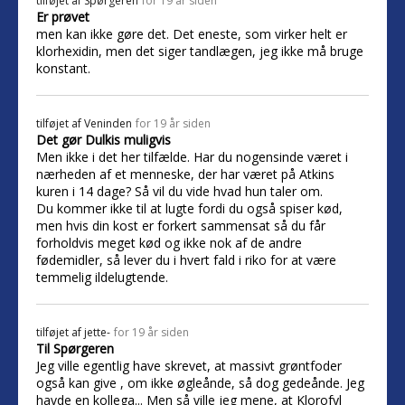
tilføjet af
Spørgeren
for 19 år siden
Er prøvet
men kan ikke gøre det. Det eneste, som virker helt er
klorhexidin, men det siger tandlægen, jeg ikke må bruge
konstant.
tilføjet af
Veninden
for 19 år siden
Det gør Dulkis muligvis
Men ikke i det her tilfælde. Har du nogensinde været i
nærheden af et menneske, der har været på Atkins
kuren i 14 dage? Så vil du vide hvad hun taler om.
Du kommer ikke til at lugte fordi du også spiser kød,
men hvis din kost er forkert sammensat så du får
forholdvis meget kød og ikke nok af de andre
fødemidler, så lever du i hvert fald i riko for at være
temmelig ildelugtende.
tilføjet af
jette-
for 19 år siden
Til Spørgeren
Jeg ville egentlig have skrevet, at massivt grøntfoder
også kan give , om ikke øgleånde, så dog gedeånde. Jeg
havde en kollega... Men så ville jeg mene, at Klorofyl