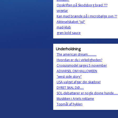
Opskriften på Skodsborg brød ???
vegetar
Kan mad brænde på i microbølge ovn ??
Aktieselskabet "jul"
mad-klub
grøn kold sauce
Underholdning
The american dream...........
Hvordan er du i virkeligheden?
Croquismodel søges 5 november
ADVARSEL OM HALLOWEEN
"west side story"
USA-valget afgør din skæbne!
DYRET SKAL DØ.....
SOL-debattører er nogle dovne hunde......
Musikken i Ariels reklame
Topmål af hykleri