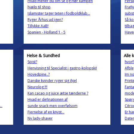
Hvad mener du om Se og Hør kampen
Persi
hjælp til shop
Frafly
Islamister tager teten i fodboldklub...
subst
Ryger Århus ud igen?
Så ko
Tillykke AaB!
tilba
Spanien - Holland 1 - 5
Have
Helse & Sundhed
Alle 
Spist?
hvorf
Henvisning til Specialist i gastro-kolopski!
Afble
Hovedpine..?
Im no
Danske kvinder ryger sig ihjel
Print
Neurolog !!!
Fantas
Kan cacao og juice ætse tænderne ?
mode
Hvad er definationen af
Spør
..
sunde snack men overfølsom
Citro
Fjernelse af en knyst...
Er ha
Ny lady-shaver
Dater