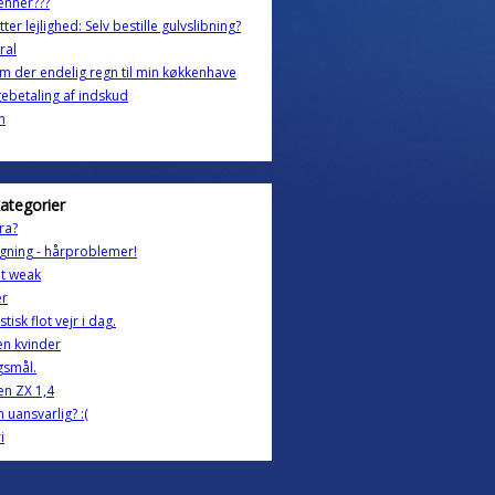
enner???
tter lejlighed: Selv bestille gulvslibning?
ral
m der endelig regn til min køkkenhave
gebetaling af indskud
n
kategorier
ra?
gning - hårproblemer!
t weak
er
tisk flot vejr i dag.
n kvinder
gsmål.
en ZX 1,4
n uansvarlig? :(
i