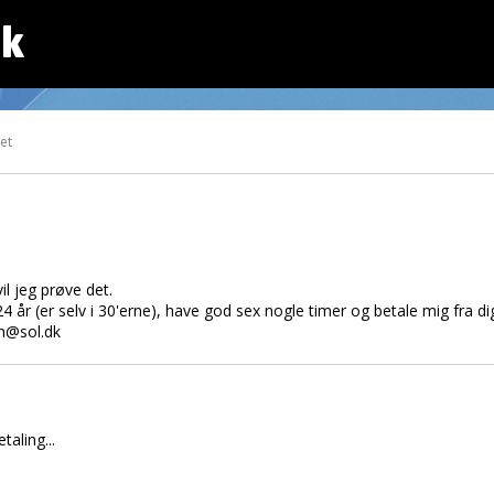
dk
tet
il jeg prøve det.
år (er selv i 30'erne), have god sex nogle timer og betale mig fra di
ph@sol.dk
aling...