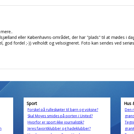
 mere..
rdsjælland eller Københavns-området, der har "plads" til at mødes i da
gdel, god fordel ;-)) velholdt og velsoigneret. Foto kan sendes ved seri
Sport
Hus 
Forskel på rulleskøjter til børn og voksne?
Den 
Skal Moyes smides på porten i United?
grøn
Hvorfor er sport ikke journalistik?
Tegni
m
Jeres favoritklubber og hadeklubber?
grani