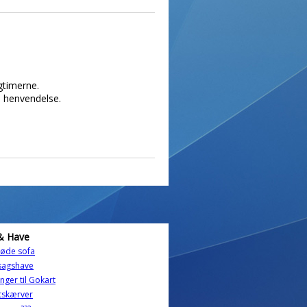
gtimerne.
øs henvendelse.
& Have
røde sofa
sagshave
nger til Gokart
tskærver