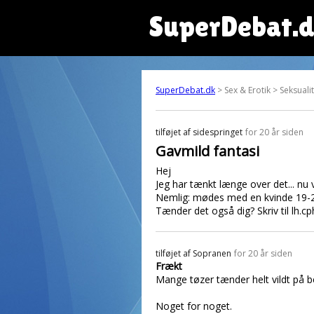
SuperDebat.
SuperDebat.dk
> Sex & Erotik > Seksuali
tilføjet af
sidespringet
for 20 år siden
Gavmild fantasi
Hej
Jeg har tænkt længe over det... nu v
Nemlig: mødes med en kvinde 19-24 
Tænder det også dig? Skriv til lh.c
tilføjet af
Sopranen
for 20 år siden
Frækt
Mange tøzer tænder helt vildt på bet
Noget for noget.