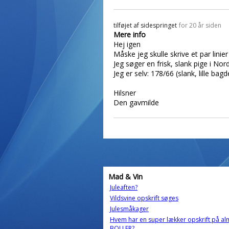
tilføjet af
sidespringet
for 20 år siden
Mere info
Hej igen
Måske jeg skulle skrive et par linier
Jeg søger en frisk, slank pige i No
Jeg er selv: 178/66 (slank, lille ba
Hilsner
Den gavmilde
Mad & Vin
Juleaften?
Vildsvine opskrift søges
Julesmåkager
Hvem har en super lækker opskrift på al
BOLLER?