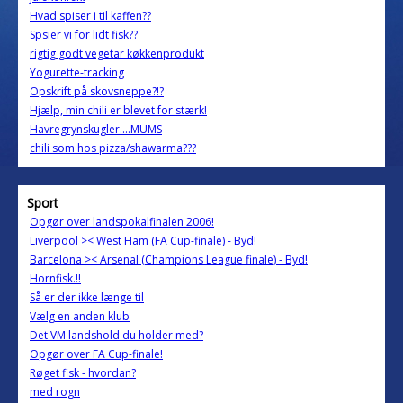
Hvad spiser i til kaffen??
Spsier vi for lidt fisk??
rigtig godt vegetar køkkenprodukt
Yogurette-tracking
Opskrift på skovsneppe?!?
Hjælp, min chili er blevet for stærk!
Havregrynskugler....MUMS
chili som hos pizza/shawarma???
Sport
Opgør over landspokalfinalen 2006!
Liverpool >< West Ham (FA Cup-finale) - Byd!
Barcelona >< Arsenal (Champions League finale) - Byd!
Hornfisk.!!
Så er der ikke længe til
Vælg en anden klub
Det VM landshold du holder med?
Opgør over FA Cup-finale!
Røget fisk - hvordan?
med rogn