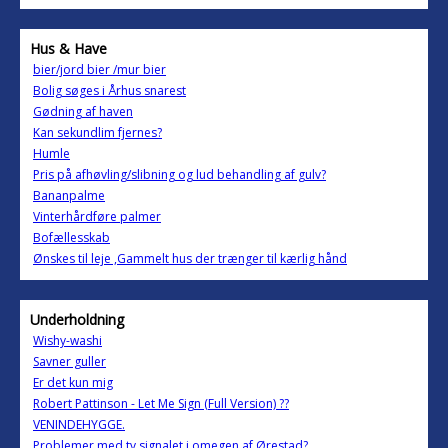
Hus & Have
bier/jord bier /mur bier
Bolig søges i Århus snarest
Gødning af haven
Kan sekundlim fjernes?
Humle
Pris på afhøvling/slibning og lud behandling af gulv?
Bananpalme
Vinterhårdføre palmer
Bofællesskab
Ønskes til leje ,Gammelt hus der trænger til kærlig hånd
Underholdning
Wishy-washi
Savner guller
Er det kun mig
Robert Pattinson - Let Me Sign (Full Version) ??
VENINDEHYGGE.
Problemer med tv signalet i omegen af Ørestad?