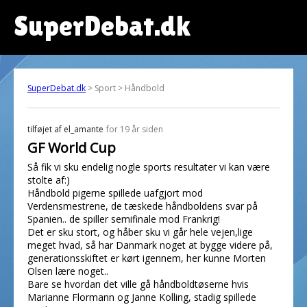
SuperDebat.dk
SuperDebat.dk
> Sport > Håndbold
tilføjet af
el_amante
for 19 år siden
GF World Cup
Så fik vi sku endelig nogle sports resultater vi kan være
stolte af:)
Håndbold pigerne spillede uafgjort mod
Verdensmestrene, de tæskede håndboldens svar på
Spanien.. de spiller semifinale mod Frankrig!
Det er sku stort, og håber sku vi går hele vejen,lige
meget hvad, så har Danmark noget at bygge videre på,
generationsskiftet er kørt igennem, her kunne Morten
Olsen lære noget..
Bare se hvordan det ville gå håndboldtøserne hvis
Marianne Flormann og Janne Kolling, stadig spillede