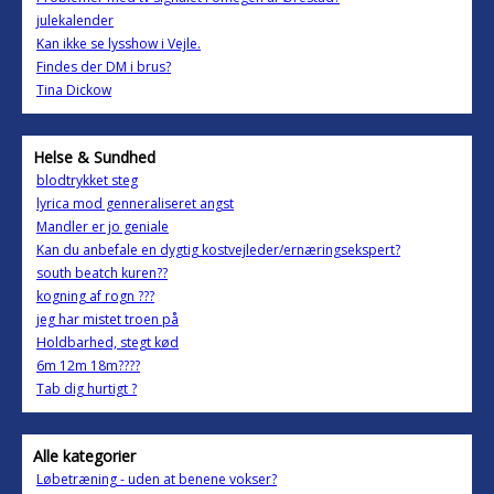
julekalender
Kan ikke se lysshow i Vejle.
Findes der DM i brus?
Tina Dickow
Helse & Sundhed
blodtrykket steg
lyrica mod genneraliseret angst
Mandler er jo geniale
Kan du anbefale en dygtig kostvejleder/ernæringsekspert?
south beatch kuren??
kogning af rogn ???
jeg har mistet troen på
Holdbarhed, stegt kød
6m 12m 18m????
Tab dig hurtigt ?
Alle kategorier
Løbetræning - uden at benene vokser?