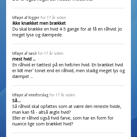
tilføjet af
Kigger
for 17 år siden
Ikke knækket men brækket
Du skal brække en hvid 4-5 gange for at få en råhvid. Jo
meget lyse og dæmpede.
tilføjet af
søs3
for 17 år siden
mest hvid ...
En råhvid er tættest på en helt/ren hvid. En brækket hvid
er lidt mer´ tonet end en råhvid, men stadig meget lys og
dæmpet ...
tilføjet af
intetforslag
for 17 år siden
Så....
Så råhvid skal opfattes som at være den reneste hvide,
man kan få - altså ægte hvid?
Eller er råhvid også hvid farve, som har en form for
nuance lige som brækket hvid?