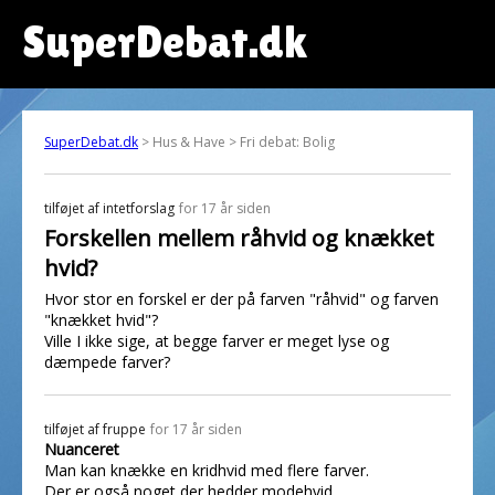
SuperDebat.dk
SuperDebat.dk
> Hus & Have > Fri debat: Bolig
tilføjet af
intetforslag
for 17 år siden
Forskellen mellem råhvid og knækket
hvid?
Hvor stor en forskel er der på farven "råhvid" og farven
"knækket hvid"?
Ville I ikke sige, at begge farver er meget lyse og
dæmpede farver?
tilføjet af
fruppe
for 17 år siden
Nuanceret
Man kan knække en kridhvid med flere farver.
Der er også noget der hedder modehvid.