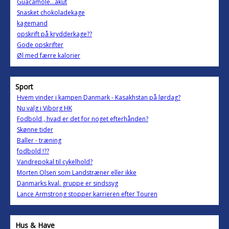
Guacamole...akut
Snasket chokoladekage
kagemand
opskrift på krydderkage??
Gode opskrifter
Øl med færre kalorier
Sport
Hvem vinder i kampen Danmark - Kasakhstan på lørdag?
Nu valg i Viborg HK
Fodbold , hvad er det for noget efterhånden?
Skønne tider
Baller - træning
fodbold !??
Vandrepokal til cykelhold?
Morten Olsen som Landstræner eller ikke
Danmarks kval. gruppe er sindssyg
Lance Armstrong stopper karrieren efter Touren
Hus & Have