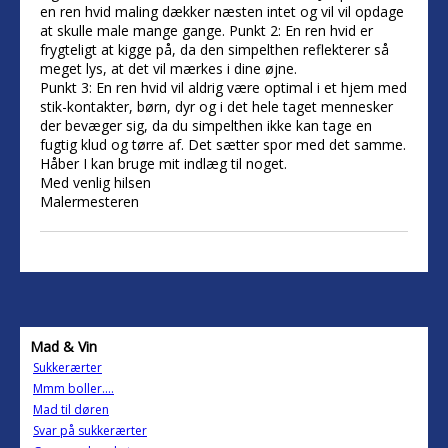
en ren hvid maling dækker næsten intet og vil vil opdage
at skulle male mange gange. Punkt 2: En ren hvid er
frygteligt at kigge på, da den simpelthen reflekterer så
meget lys, at det vil mærkes i dine øjne.
Punkt 3: En ren hvid vil aldrig være optimal i et hjem med
stik-kontakter, børn, dyr og i det hele taget mennesker
der bevæger sig, da du simpelthen ikke kan tage en
fugtig klud og tørre af. Det sætter spor med det samme.
Håber I kan bruge mit indlæg til noget.
Med venlig hilsen
Malermesteren
Mad & Vin
Sukkerærter
Mmm boller....
Mad til døren
Svar på sukkerærter