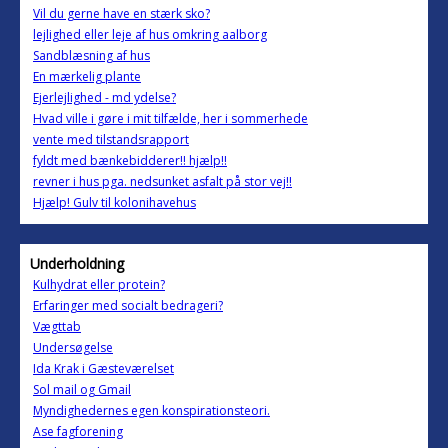
Vil du gerne have en stærk sko?
lejlighed eller leje af hus omkring aalborg
Sandblæsning af hus
En mærkelig plante
Ejerlejlighed - md ydelse?
Hvad ville i gøre i mit tilfælde, her i sommerhede
vente med tilstandsrapport
fyldt med bænkebidderer!! hjælp!!
revner i hus pga. nedsunket asfalt på stor vej!!
Hjælp! Gulv til kolonihavehus
Underholdning
Kulhydrat eller protein?
Erfaringer med socialt bedrageri?
Vægttab
Undersøgelse
Ida Krak i Gæsteværelset
Sol mail og Gmail
Myndighedernes egen konspirationsteori.
Ase fagforening