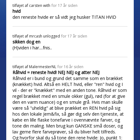
tilføjet af
carsten with
for 17 år siden
hvid
den reneste hvide er så vidt jeg husker TITAN HVID
tilføjet af
mrcash unlogged
for 17 år siden
sikken dog en
(H)viden i har....fnis..
tilføjet af
MalermesterNL
for 16 år siden
Råhvid = reneste hvid! NEJ NEJ og atter NEJ
Råhvid er i bund og grund det samme som en brækket
(knækket) hvid. Altså en HELT hvid, eller "ren" hvid og I
vil - der er "knækket" med en anden tone. Råhvid er som
regel brækket med en smule okker (gul), rød (for at give
den en varm nuance) og en smule grå. Hvis man skulle
være så "uheldig" at blive prækket en REN hvid på sig
hos den lokale Jem&fix, så gør dig selv den tjeneste, at
købe en lille flaske tonefarve i ovennævnte farver, og
tone din maling. Men brug kun GANSKE små doser, og
lav gerne flere farveprøver, så du bliver helt tilfreds.
Og hvorfor skal du så tone den rene hvide: Jo, punkt 1: