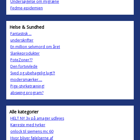
Undersøgelse om migræne
Fedme-epidemien
Helse & Sundhed
Fantastisk ...
underskrifter
En million selvmord om året
Slankeprodukter
PoteZoner??
Den fortvivlede
Sved og ubehagelig lugt?!
modersmærker....
Pige-styrketræning!
abswing program?
Alle kategorier
HELT NY 3v på amager udlejes
Kæreste med tyrker
onlock til siemens mc 60
Hvor bliver følelserne af