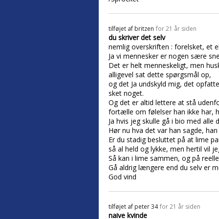
tilføjet af
britzen
for 21 år siden
du skriver det selv
nemlig overskriften : forelsket, et e
Ja vi mennesker er nogen sære snegl
Det er helt menneskeligt, men husk 
alligevel sat dette spørgsmål op,
og det Ja undskyld mig, det opfatter
sket noget.
Og det er altid lettere at stå uden
fortælle om følelser han ikke har, hv
Ja hvis jeg skulle gå i bio med alle 
Hør nu hva det var han sagde, han 
Er du stadig besluttet på at lime pa
så al held og lykke, men hertil vil j
Så kan i lime sammen, og på reelle 
Gå aldrig længere end du selv er m
God vind
tilføjet af
peter 34
for 21 år siden
naive kvinde