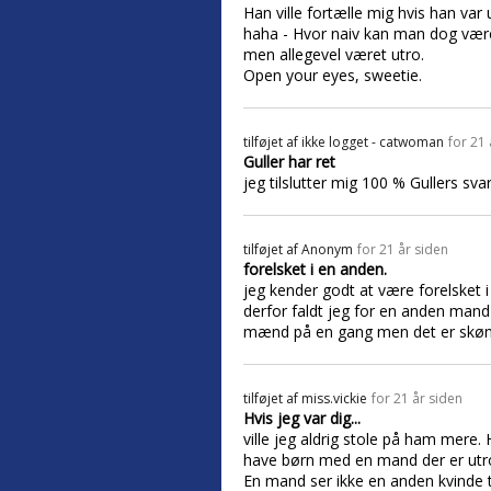
Han ville fortælle mig hvis han var u
haha - Hvor naiv kan man dog være!!
men allegevel været utro.
Open your eyes, sweetie.
tilføjet af
ikke logget - catwoman
for 21 
Guller har ret
jeg tilslutter mig 100 % Gullers svar
tilføjet af
Anonym
for 21 år siden
forelsket i en anden.
jeg kender godt at være forelsket 
derfor faldt jeg for en anden mand
mænd på en gang men det er skønt
tilføjet af
miss.vickie
for 21 år siden
Hvis jeg var dig...
ville jeg aldrig stole på ham mere.
have børn med en mand der er utro,
En mand ser ikke en anden kvinde t