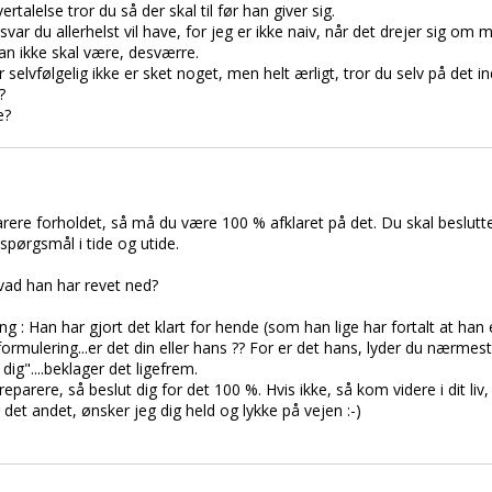
talelse tror du så der skal til før han giver sig.
svar du allerhelst vil have, for jeg er ikke naiv, når det drejer sig o
an ikke skal være, desværre.
der selvfølgelig ikke er sket noget, men helt ærligt, tror du selv på det in
?
e?
parere forholdet, så må du være 100 % afklaret på det. Du skal beslutt
 spørgsmål i tide og utide.
hvad han har revet ned?
ing : Han har gjort det klart for hende (som han lige har fortalt at han
 formulering...er det din eller hans ?? For er det hans, lyder du nærme
ig"....beklager det ligefrem.
eparere, så beslut dig for det 100 %. Hvis ikke, så kom videre i dit liv, o
det andet, ønsker jeg dig held og lykke på vejen :-)