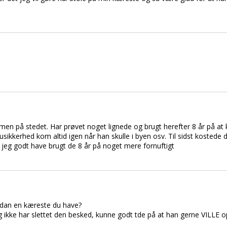
mmen på stedet. Har prøvet noget lignede og brugt herefter 8 år på at k
 usikkerhed kom altid igen når han skulle i byen osv. Til sidst kosted
e jeg godt have brugt de 8 år på noget mere fornuftigt
 sådan en kæreste du have?
 og ikke har slettet den besked, kunne godt tde på at han gerne VILLE 