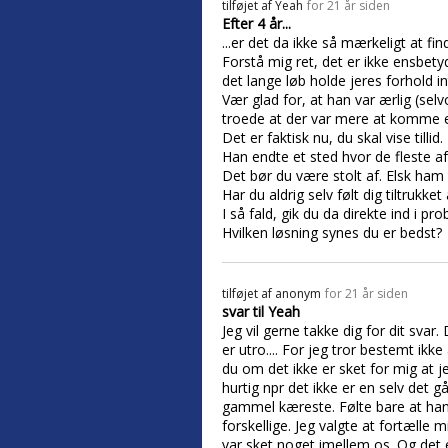
tilføjet af
Yeah
for 21 år siden
Efter 4 år...
...er det da ikke så mærkeligt at fin
Forstå mig ret, det er ikke ensbet
det lange løb holde jeres forhold in
Vær glad for, at han var ærlig (selv
troede at der var mere at komme e
Det er faktisk nu, du skal vise till
Han endte et sted hvor de fleste af
Det bør du være stolt af. Elsk ham
Har du aldrig selv følt dig tiltrukke
I så fald, gik du da direkte ind i p
Hvilken løsning synes du er bedst?
tilføjet af
anonym
for 21 år siden
svar til Yeah
Jeg vil gerne takke dig for dit sv
er utro.... For jeg tror bestemt ikk
du om det ikke er sket for mig at j
hurtig npr det ikke er en selv det
gammel kæreste. Følte bare at han va
forskellige. Jeg valgte at fortælle
var sket noget imellem os. Og det 