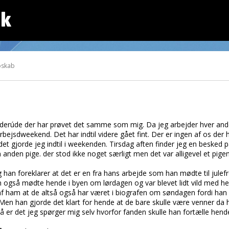
dk
oskab
n derúde der har prøvet det samme som mig. Da jeg arbejder hver a
ejsdweekend. Det har indtil videre gået fint. Der er ingen af os der 
e det gjorde jeg indtil i weekenden. Tirsdag aften finder jeg en besked 
n anden pige. der stod ikke noget særligt men det var alligevel et pig
han foreklarer at det er en fra hans arbejde som han mødte til julef
 også mødte hende i byen om lørdagen og var blevet lidt vild med hende
f ham at de altså også har været i biografen om søndagen fordi han f
Men han gjorde det klart for hende at de bare skulle være venner da ha
å er det jeg spørger mig selv hvorfor fanden skulle han fortælle hende