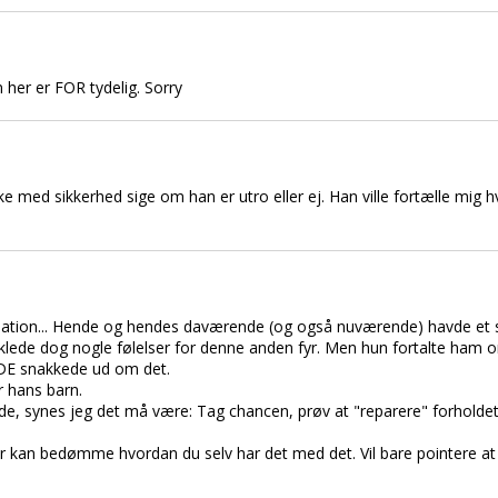
n her er FOR tydelig. Sorry
 med sikkerhed sige om han er utro eller ej. Han ville fortælle mig h
tuation... Hende og hendes daværende (og også nuværende) havde et
lede dog nogle følelser for denne anden fyr. Men hun fortalte ham o
, DE snakkede ud om det.
r hans barn.
nde, synes jeg det må være: Tag chancen, prøv at "reparere" forholde
er kan bedømme hvordan du selv har det med det. Vil bare pointere at 