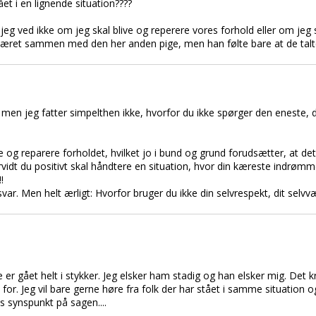
et i en lignende situation????
jeg ved ikke om jeg skal blive og reperere vores forhold eller om jeg 
ar været sammen med den her anden pige, men han følte bare at de ta
 men jeg fatter simpelthen ikke, hvorfor du ikke spørger den eneste, d
e og reparere forholdet, hvilket jo i bund og grund forudsætter, at det
idt du positivt skal håndtere en situation, hvor din kæreste indrømm
!
 svar. Men helt ærligt: Hvorfor bruger du ikke din selvrespekt, dit sel
kke er gået helt i stykker. Jeg elsker ham stadig og han elsker mig. Det 
 for. Jeg vil bare gerne høre fra folk der har stået i samme situation 
s synspunkt på sagen....