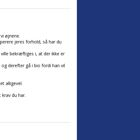
vi øjnene.
eperere jeres forhold, så har du
ille bekræftiges i, at der ikke er
g derefter gå i bio fordi han vil
t alligevel.
t krav du har.