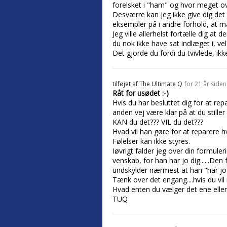
forelsket i "ham" og hvor meget over
Desværre kan jeg ikke give dig det 
eksempler på i andre forhold, at m
Jeg ville allerhelst fortælle dig at 
du nok ikke have sat indlæget i, vel
Det gjorde du fordi du tvivlede, ikk
tilføjet af
The Ultimate Q
for 21 år siden
Råt for usødet :-)
Hvis du har besluttet dig for at re
anden vej være klar på at du stiller
KAN du det??? VIL du det???
Hvad vil han gøre for at reparere 
Følelser kan ikke styres.
Iøvrigt falder jeg over din formuler
venskab, for han har jo dig......Den
undskylder nærmest at han "har jo d
Tænk over det engang....hvis du vil r
Hvad enten du vælger det ene eller 
TUQ