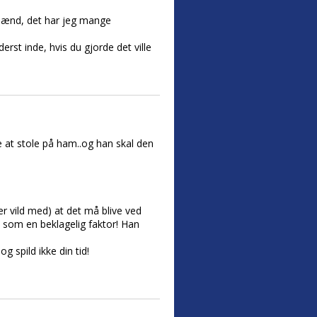
m mænd, det har jeg mange
derst inde, hvis du gjorde det ville
e at stole på ham..og han skal den
 er vild med) at det må blive ved
st som en beklagelig faktor! Han
g spild ikke din tid!