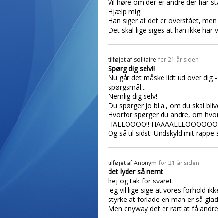
Vil høre om der er andre der har stå
Hjælp mig.
Han siger at det er overstået, men 
Det skal lige siges at han ikke h
tilføjet af
solitaire
for 21 år siden
Spørg dig selv!!
Nu går det måske lidt ud over dig -
spørgsmål...
Nemlig dig selv!
Du spørger jo bl.a., om du skal bliv
Hvorfor spørger du andre, om hvorv
HALLOOOO!! HAAAALLLOOOOOO!
Og så til sidst: Undskyld mit rappe
tilføjet af
Anonym
for 21 år siden
det lyder så nemt
hej og tak for svaret.
Jeg vil lige sige at vores forhold i
styrke at forlade en man er så glad
Men enyway det er rart at få andre