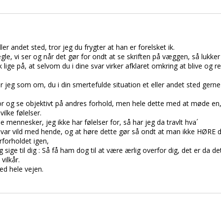
ller andet sted, tror jeg du frygter at han er forelsket ik.
e, vi ser og når det gør for ondt at se skriften på væggen, så lukker 
lige på, at selvom du i dine svar virker afklaret omkring at blive og r
 jeg som om, du i din smertefulde situation et eller andet sted gerne v
for og se objektivt på andres forhold, men hele dette med at møde en, o
ilke følelser.
de mennesker, jeg ikke har følelser for, så har jeg da travlt hva´
var vild med hende, og at høre dette gør så ondt at man ikke HØRE de
rforholdet igen,
eg sige til dig : Så få ham dog til at være ærlig overfor dig, det er da de
vilkår.
ed hele vejen.