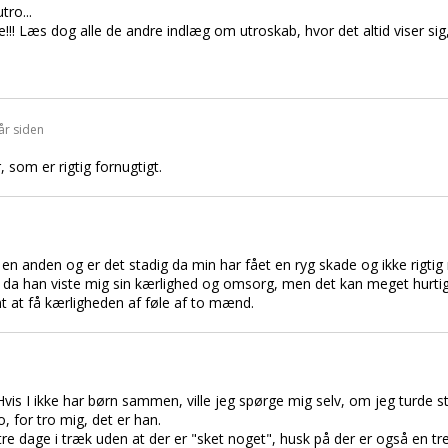
tro...
! Læs dog alle de andre indlæg om utroskab, hvor det altid viser sig,
år siden
, som er rigtig fornugtigt.
i en anden og er det stadig da min har fået en ryg skade og ikke rig
 da han viste mig sin kærlighed og omsorg, men det kan meget hurtigt 
 at få kærligheden af føle af to mænd.
 Hvis I ikke har børn sammen, ville jeg spørge mig selv, om jeg turde 
 for tro mig, det er han.
re dage i træk uden at der er "sket noget", husk på der er også en 