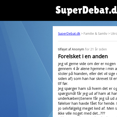
SuperDebat.
SuperDebat.dk
> Familie & Samliv > Utr
tilføjet af
Anonym
for 21 år siden
Forelsket i en anden
jeg vil gerne vide om der er noge
gennem 4 år alene hjemme i min arb
stoler på hianden, eller det vil sig
siden af) som han har skrevet til e
tlf før.
Jeg spørger ham så hvem det er og 
spørgsmål får jeg ud af ham at han
underkæben)Senere får jeg så ud a
følelser han havde fået for hende. 
jo selvfølgelig meget ked af. Men s
ikke ville noget med det...???