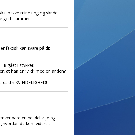
skal pakke mine ting og skride.
lte godt sammen.
er faktisk kan svare på dit
 ER gået i stykker.
er, at han er "vild" med en anden?
vværd.. din KVINDELIGHED!
kræver bare en hel del vilje og
og hvordan de kom videre...