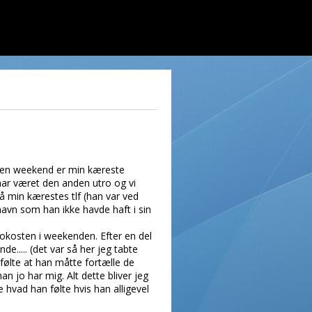
nden weekend er min kæreste
har været den anden utro og vi
på min kærestes tlf (han var ved
enavn som han ikke havde haft i sin
rokosten i weekenden. Efter en del
..... (det var så her jeg tabte
ølte at han måtte fortælle de
n jo har mig. Alt dette bliver jeg
 hvad han følte hvis han alligevel