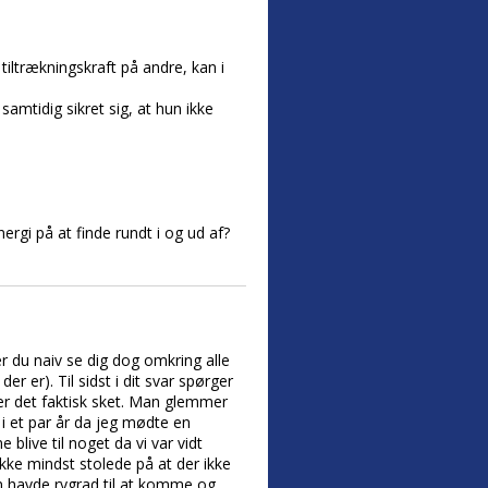
iltrækningskraft på andre, kan i
samtidig sikret sig, at hun ikke
nergi på at finde rundt i og ud af?
r du naiv se dig dog omkring alle
r er). Til sidst i dit svar spørger
 er det faktisk sket. Man glemmer
i et par år da jeg mødte en
blive til noget da vi var vidt
ikke mindst stolede på at der ikke
an havde rygrad til at komme og