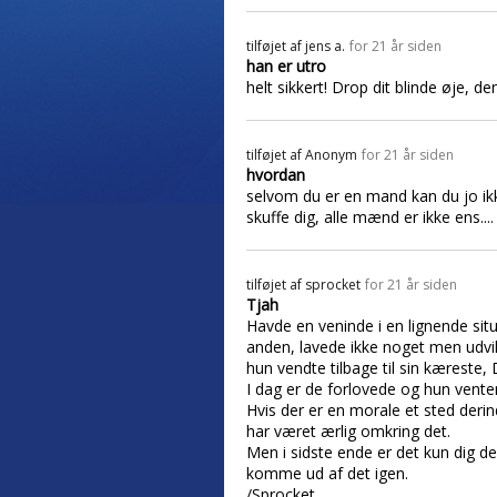
tilføjet af
jens a.
for 21 år siden
han er utro
helt sikkert! Drop dit blinde øje, de
tilføjet af
Anonym
for 21 år siden
hvordan
selvom du er en mand kan du jo ikke
skuffe dig, alle mænd er ikke ens....
tilføjet af
sprocket
for 21 år siden
Tjah
Havde en veninde i en lignende si
anden, lavede ikke noget men udvik
hun vendte tilbage til sin kæreste
I dag er de forlovede og hun vente
Hvis der er en morale et sted deri
har været ærlig omkring det.
Men i sidste ende er det kun dig d
komme ud af det igen.
/Sprocket