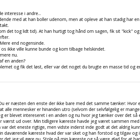
de interesse i andre...
ydende med at han boller udenom, men at opleve at han stadig har en t
takt.
om det tog lidt tid). At han hurtigt tog hånd om sagen, fik sit "kick" og 
fter.
id. Mere end nogensinde.
 os ikke ville kunne bunde og kom tilbage helskindet.
 mere nu.
t af en anden?
roblemet og fik det løst, eller var det noget du brugte en masse tid og e
ar. Du er næsten den enste der ikke bare med det samme tænker: Hvor e
e at alle mennesker er hinanden utro (selvom der selvfølgelig er mange de
eg er blevet intereseret i en anden og nu hvor jeg tænker over det så
 går værst ud over. Min tidligere kæreste havde jeg været sammen med 
r det eneste rigtige, men vidste inderst inde godt at det aldrig kunne 
 min daværende kæreste hvad der var sket og han forstod og tilgav og 
er det jeg vil gøre nu. Stole på min kæreste og så være glad for at h