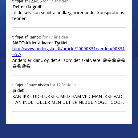
tilføjet af
123456
for 17 år siden
Det er da godt
at du selv kan se dit at indlæg hører under konspirations
teorier.
tilføjet af
Rambo
for 17 år siden
NATO-kilder advarer Tyrkiet
http://www.berlingske.dk/article/20090331/verden/90331
057/
Anders er klar .. og det er som det skal være .😃😃😃😃😃
😃😃😃😃
tilføjet af
have nissen
for 17 år siden
ja det
KAN IKKE UDELUKKES. MED HAM VED MAN IKKE VAD
HAN INDEHOLLER MEN DET ER NEBBE NOGET GODT.