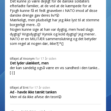
Det kunne jo være dejligt for de danske soldaters
efterladte familier, at de ved at de kæmpede for at
Fjogh kunne få et fedt gnaveben i NATO imod af disse
danske drenge gav deres liv?😮
Mærkeligt, men pludseligt har jeg ikke lyst til at stemme
borgerligt mere...😕
Nogen kunne sige at han var dygtig, men hvad slags
dygtig? Krigsdygtig? Kynisk og kold dygtig? Jeg mener..
NATO er en MILITÆR sammenslutning og det betyder
som regel at nogen dør, ikke?[:*(]
tilføjet af
Anonym
for 17 år siden
Det lyder ulækkert, men
der kan sandelig også være en vis sandhed i den tanke...
[:|]
tilføjet af
Ernt
for 17 år siden
Ad - havde ikke tænkt tanken
Men vil da ikke afvise din teori😮