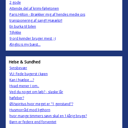
2 gode
Attende del af krimi-føljetonen
Paris Hilton - Brækker mig af hendes medie pis
transponering af sang!! Hjæælp!!
En burka til bilen
Tillykke
9 ord kvinder bruger mest ;-)
Ænglis is my bæst...
Helse & Sundhed
Synsbevær
VU: Fede bagerst i køen
Kan I hjælpe ...?
Hvad mener I om..
Ved du noget om løb? - slaske lår
høfeber?
Øl/spiritus hvor meget er "1 genstand"?
Husmorråd mod ligthorn
hvor mange timmers søvn skal en 14årig bruge?
Børn er federe end forventet