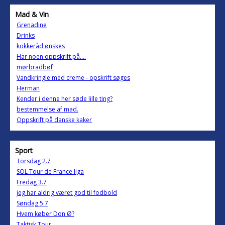
Mad & Vin
Grenadine
Drinks
kokkeråd ønskes
Har noen oppskrift på....
mørbradbøf
Vandkringle med creme - opskrift søges
Herman
Kender i denne her søde lille ting?
bestemmelse af mad.
Oppskrift på danske kaker
Sport
Torsdag 2.7
SOL Tour de France liga
Fredag 3.7
jeg har aldrig været god til fodbold
Søndag 5.7
Hvem køber Don Ø?
Taktisk Tour