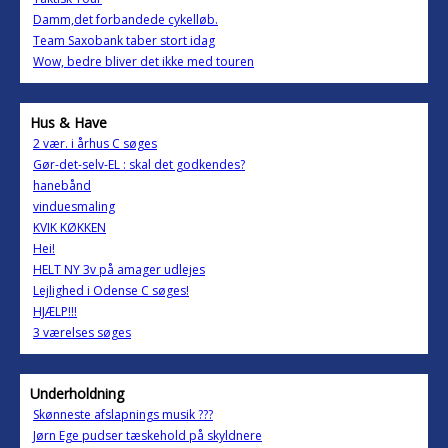
Damm,det forbandede cykelløb.
Team Saxobank taber stort idag
Wow, bedre bliver det ikke med touren
Hus & Have
2 vær. i århus C søges
Gør-det-selv-EL : skal det godkendes?
hanebånd
vinduesmaling
KVIK KØKKEN
Hei!
HELT NY 3v på amager udlejes
Lejlighed i Odense C søges!
HJÆLP!!!
3 værelses søges
Underholdning
Skønneste afslapnings musik ???
Jørn Ege pudser tæskehold på skyldnere