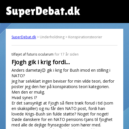
SuperDebat.dk
SuperDebat.dk
> Underholdning > Konspirationsteorier
tilføjet af
futuris ocularum
for 17 år siden
Fjogh gik i krig fordi...
Anders dametøj😉 gik i krig for Bush imod en stilling i
NATO?
Jeg har selvklart ingen beviser for min vilde teori, derfor
poster jeg den her på konspirations teori kategorien.
Men den er mulig.
Hvad synes I?
Er det sansynligt at Fjogh så flere træk forud i tid (som
en skakspiller) og nu får den NATO post, fordi han
lovede Krigs-Bush sin fulde støtte? Noget for noget!
Døde danskere for en NATO pensions-tjans til fjoghet
med alle de dejlige frynsegoder som hører med.