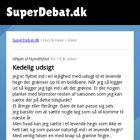
SuperDebat.dk
SuperDebat.dk
> Hus & Have > Have
tilføjet af
Nyindflyttet
for 19 år siden
Kedelig udsigt
Jeg er flyttet ind i en lejlighed med udsigt til et levende
hegn der grænser op til en boldbane. Når jeg så kigger
ud så kigger jeg lige ind i alt det grønne. Er der nogen
planter med blomster resten af sæsonen som jeg kan
sætte der på dette tidspunkt?
Et åringe eller flerårige. Bare de kan passe sig selv.
Jeg barsler om at sætte nogle løg som så vil komme til
næste år.
Men hvad kan jeg sætte i et levende hegn som ikke er
helt tæt og som passer naturligt ind i et levende hegn?
Med venlig hilsen en med knap så grønne fingre...