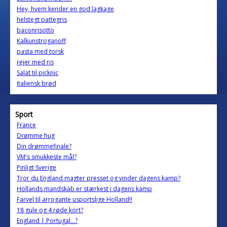
Hey, hvem kender en god lagkage
helstegt pattegris
baconrisotto
Kalkunstroganoff
pasta med torsk
rejer med ris
Salat til picknic
Italiensk brød
Sport
France
Drømme hug
Din drømmefinale?
VM's smukkeste mål?
Pinligt Sverige
Tror du England magter presset og vinder dagens kamp?
Hollands mandskab er stærkest i dagens kamp
Farvel til arrogante usportslige Holland!!
18 gule og 4 røde kort?
England | Portugal…?