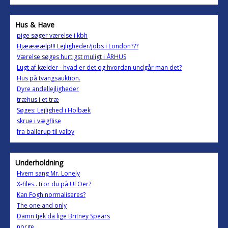
Hus & Have
pige søger værelse i kbh
Hjæææælp!!! Lejligheder/jobs i London???
Værelse søges hurtigst muligt i ÅRHUS
Lugt af kælder - hvad er det og hvordan undgår man det?
Hus på tvangsauktion.
Dyre andellejligheder
træhus i et træ
Søges: Lejlighed i Holbæk
skrue i vægflise
fra ballerup til valby
Underholdning
Hvem sang Mr. Lonely
X-files.. tror du på UFOer?
Kan Fogh normaliseres?
The one and only
Damn tjek da lige Britney Spears
norge