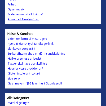
Frihed
Gyser musik
Er det en mand ell. kvinde?
Annonce ! Timeløn 1 Kr.
Helse & Sundhed
Viden om børn af misbrugere
hjælp til dansk-tysk tandlægeklinik
slankeven soeges!!!!!
Sukkerafhængighed en dårlig undskyldning
Hvilke sygehuse er bedst
Taxaer skal have partikelfiltre
Hvorfor være bloddonor?
Gluten intolerant_cøliaki
size zero
Gas i maven :( JEG laver hul i Ozonlaget!!!
Alle kategorier
Mærkelige lugte