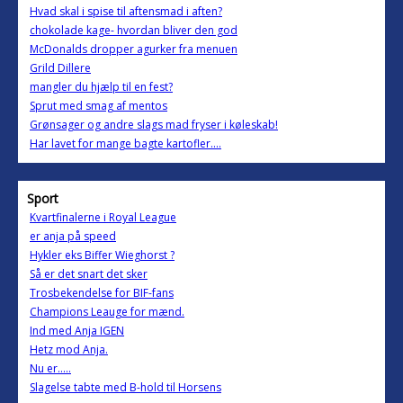
Hvad skal i spise til aftensmad i aften?
chokolade kage- hvordan bliver den god
McDonalds dropper agurker fra menuen
Grild Dillere
mangler du hjælp til en fest?
Sprut med smag af mentos
Grønsager og andre slags mad fryser i køleskab!
Har lavet for mange bagte kartofler....
Sport
Kvartfinalerne i Royal League
er anja på speed
Hykler eks Biffer Wieghorst ?
Så er det snart det sker
Trosbekendelse for BIF-fans
Champions Leauge for mænd.
Ind med Anja IGEN
Hetz mod Anja.
Nu er.....
Slagelse tabte med B-hold til Horsens