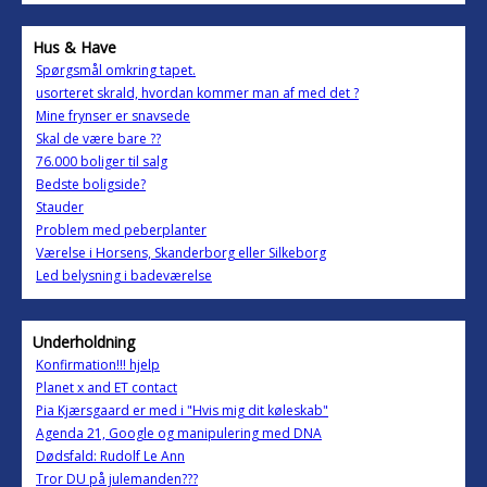
Hus & Have
Spørgsmål omkring tapet.
usorteret skrald, hvordan kommer man af med det ?
Mine frynser er snavsede
Skal de være bare ??
76.000 boliger til salg
Bedste boligside?
Stauder
Problem med peberplanter
Værelse i Horsens, Skanderborg eller Silkeborg
Led belysning i badeværelse
Underholdning
Konfirmation!!! hjelp
Planet x and ET contact
Pia Kjærsgaard er med i "Hvis mig dit køleskab"
Agenda 21, Google og manipulering med DNA
Dødsfald: Rudolf Le Ann
Tror DU på julemanden???