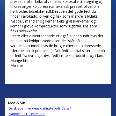
pressede olier f.eks oliven eller kokosolie til stegning og
til dressinger koldpresset/mekanisk presset olivenolie,
hørfrøolie, tidselolie m.fl.Desuden det gode fedt du
finder i avokado, oliven og fisk som markrel,sild,laks.
Nødder, mandler og kerner f.eks græskarkerner og
kerner i grove kornprodukter som rugbrød. Frø som
f.eks solsikkefrø.
Pesto eller oliventapanade er også super sundt hvis det
er lavet på koldpressede olier (det står på
varedeklarationen hvis de brugte olier er koldpressede
eller mekanisk pressede.). Det fedt du skal skære ned på
er fedt fra dyreriget dvs. fedt i mælkeprodukter og i kød.
Mange hilsner
Malene
Mad & Vin
Dejskraber - verdens dårligste opfindelse?
Marmelade rosensyltetøj