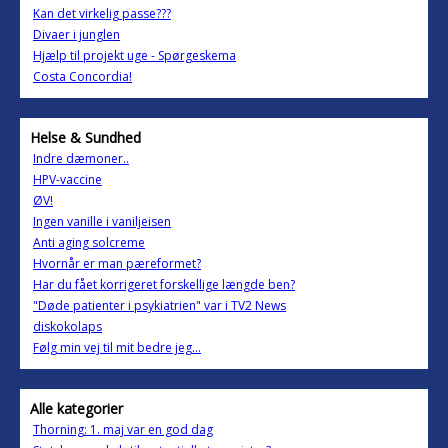
Kan det virkelig passe???
Divaer i junglen
Hjælp til projekt uge - Spørgeskema
Costa Concordia!
Helse & Sundhed
Indre dæmoner..
HPV-vaccine
ØV!
Ingen vanille i vaniljeisen
Anti aging solcreme
Hvornår er man pæreformet?
Har du fået korrigeret forskellige længde ben?
"Døde patienter i psykiatrien" var i TV2 News
diskokolaps
Følg min vej til mit bedre jeg...
Alle kategorier
Thorning: 1. maj var en god dag