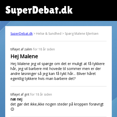
SuperDebat.dk
SuperDebat.dk
> Helse & Sundhed > Spørg Malene Ejlertsen
tilføjet af
zalim
for 18 år siden
Hej Malene
Hej Malene jeg vil spørge om det er muligt at få tykkere
hår, jeg vil barbere mit hovede til sommer men er der
andre løsninger så jeg kan få tykt hår... Bliver håret
egentlig tykkere hvis man barbere det?
tilføjet af
grit
for 18 år siden
næ nej
det gør det ikke,ikke nogen steder på kroppen forøvrigt
😉