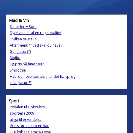
Mad & Vin
Sailor Jerry Rom
Dyre vine er af en ringe kvalitet
Hvilken sauce???
Aftenmenu? hvad skal du have?
Gul glasur???
Mojito
Kg-pris på hindbær?
Smoothie
Hvordan oversættes til andet EU sprog
Lilla glasur ??
Sport
Pokalen til Holstebro.
sporten i 2009
at gå til erkendelse
Årets første køb er klar
FCK køber Dame N’Doye