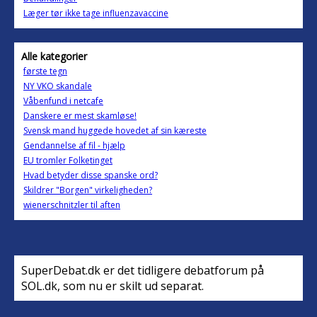
Læger tør ikke tage influenzavaccine
Alle kategorier
første tegn
NY VKO skandale
Våbenfund i netcafe
Danskere er mest skamløse!
Svensk mand huggede hovedet af sin kæreste
Gendannelse af fil - hjælp
EU tromler Folketinget
Hvad betyder disse spanske ord?
Skildrer "Borgen" virkeligheden?
wienerschnitzler til aften
SuperDebat.dk er det tidligere debatforum på
SOL.dk, som nu er skilt ud separat.