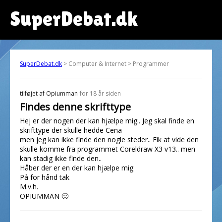
SuperDebat.dk
SuperDebat.dk
> Computer & Internet > Programmer
tilføjet af
Opiumman
for 18 år siden
Findes denne skrifttype
Hej er der nogen der kan hjælpe mig.. Jeg skal finde en
skrifttype der skulle hedde Cena
men jeg kan ikke finde den nogle steder.. Fik at vide den
skulle komme fra programmet Coreldraw X3 v13.. men
kan stadig ikke finde den..
Håber der er en der kan hjælpe mig
På for hånd tak
M.v.h.
OPIUMMAN 🙂