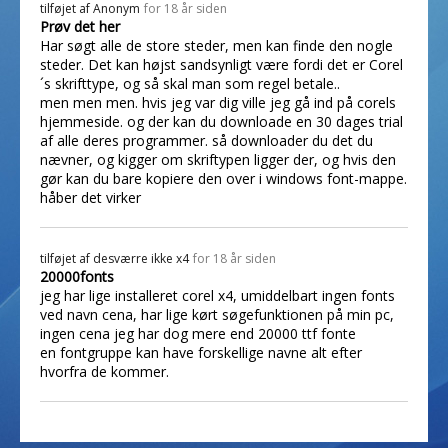
tilføjet af
Anonym
for 18 år siden
Prøv det her
Har søgt alle de store steder, men kan finde den nogle
steder. Det kan højst sandsynligt være fordi det er Corel
´s skrifttype, og så skal man som regel betale..
men men men. hvis jeg var dig ville jeg gå ind på corels
hjemmeside. og der kan du downloade en 30 dages trial
af alle deres programmer. så downloader du det du
nævner, og kigger om skriftypen ligger der, og hvis den
gør kan du bare kopiere den over i windows font-mappe.
håber det virker
tilføjet af
desværre ikke x4
for 18 år siden
20000fonts
jeg har lige installeret corel x4, umiddelbart ingen fonts
ved navn cena, har lige kørt søgefunktionen på min pc,
ingen cena jeg har dog mere end 20000 ttf fonte
en fontgruppe kan have forskellige navne alt efter
hvorfra de kommer.