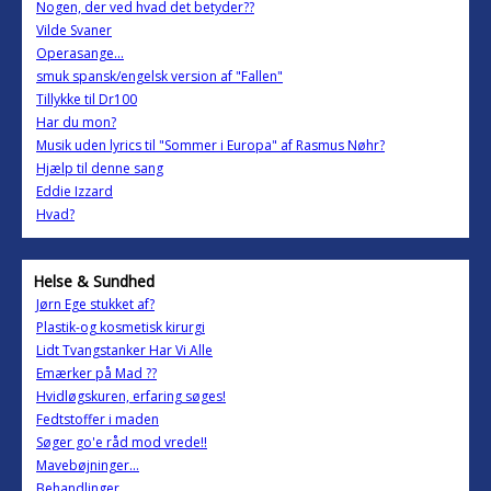
Nogen, der ved hvad det betyder??
Vilde Svaner
Operasange...
smuk spansk/engelsk version af "Fallen"
Tillykke til Dr100
Har du mon?
Musik uden lyrics til "Sommer i Europa" af Rasmus Nøhr?
Hjælp til denne sang
Eddie Izzard
Hvad?
Helse & Sundhed
Jørn Ege stukket af?
Plastik-og kosmetisk kirurgi
Lidt Tvangstanker Har Vi Alle
Emærker på Mad ??
Hvidløgskuren, erfaring søges!
Fedtstoffer i maden
Søger go'e råd mod vrede!!
Mavebøjninger...
Behandlinger