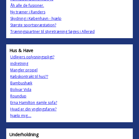
Åh alle de fusioner.
Ny træner i Randers
Skydning i København - hjælp
Største sportspræstation?
Træningspartner til styretræning Søges i Allerød
Hus & Have
Udlejers oplysningspligt?
indretning
Mangler propel
Købskontrakt til hus??
Bambushæk
Bolivar Vida
Roundup
Erna Hamilton gamle sofa?
Hvad er din ynglingsfarve?
hjælp mig....
Underholdning