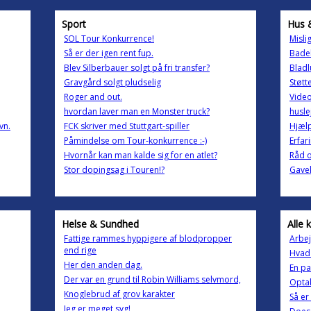
Sport
Hus 
SOL Tour Konkurrence!
Misli
Så er der igen rent fup.
Bade
Blev Silberbauer solgt på fri transfer?
Bladl
Gravgård solgt pludselig
Støt
Roger and out.
Video
hvordan laver man en Monster truck?
husle
vn.
FCK skriver med Stuttgart-spiller
Hjælp
Påmindelse om Tour-konkurrence :-)
Erfar
Hvornår kan man kalde sig for en atlet?
Råd o
Stor dopingsag i Touren!?
Gave
Helse & Sundhed
Alle 
Fattige rammes hyppigere af blodpropper
Arbej
end rige
Hvad 
Her den anden dag.
En p
Der var en grund til Robin Williams selvmord,
Optak
Knoglebrud af grov karakter
Så er 
Jeg er meget syg!