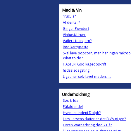
Mad & Vin
"rucula"
Al dente..?
Ginger Powder?
Vinhøst/druer
Vafler i toastjern?
Rød karrypasta
Skal lave popcorn, men har ingen mikroo
What to do?
HASTER! God kageopskrift
fødselsdagsting.
Liget har selv lavet maden......
Underholdning
Søs & Ida
Påfaldende!
Hvem er indeni Dolph?
Lars Larsens datter er det BIVA pigen?
Östen Warnerbring død 71 år