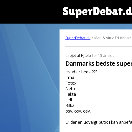
SuperDebat.
SuperDebat.dk
> Mad & Vin > Fri debat:
tilføjet af
Hjælp
for 15 år siden
Danmarks bedste supe
Hvad er bedst???
Irma
Føtex
Netto
Fakta
Lidl
Bilka
osv. osv. osv.
Er der en udvalgt butik i kan anbef