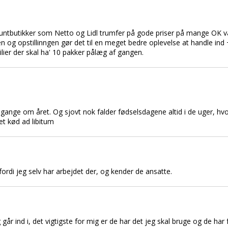
ountbutikker som Netto og Lidl trumfer på gode priser på mange OK va
n og opstillinngen gør det til en meget bedre oplevelse at handle ind +
ilier der skal ha' 10 pakker pålæg af gangen.
gange om året. Og sjovt nok falder fødselsdagene altid i de uger, hvor
t kød ad libitum
 fordi jeg selv har arbejdet der, og kender de ansatte.
g går ind i, det vigtigste for mig er de har det jeg skal bruge og de har