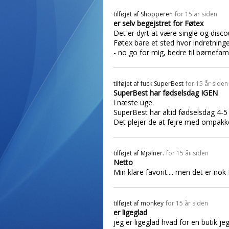
tilføjet af
Shopperen
for 15 år siden
er selv begejstret for Føtex
Det er dyrt at være single og disc
Føtex bare et sted hvor indretninge
- no go for mig, bedre til børnefam
tilføjet af
fuck SuperBest
for 15 år siden
SuperBest har fødselsdag IGEN
i næste uge.
SuperBest har altid fødselsdag 4-5 
Det plejer de at fejre med ompakke
tilføjet af
Mjølner.
for 15 år siden
Netto
Min klare favorit.... men det er nok
tilføjet af
monkey
for 15 år siden
er ligeglad
jeg er ligeglad hvad for en butik je