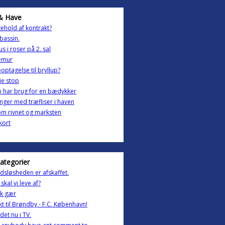
& Have
gehold af kontrakt?
bassin.
us i roser på 2. sal
temur
optagelse til bryllup?
je stop
 har brug for en bædykker
inger med træfliser i haven
m rivnet og marksten
kort
kategorier
dsløsheden er afskaffet.
skal vi leve af?
ak gær
t til Brøndby - F.C. København!
det nu i TV.