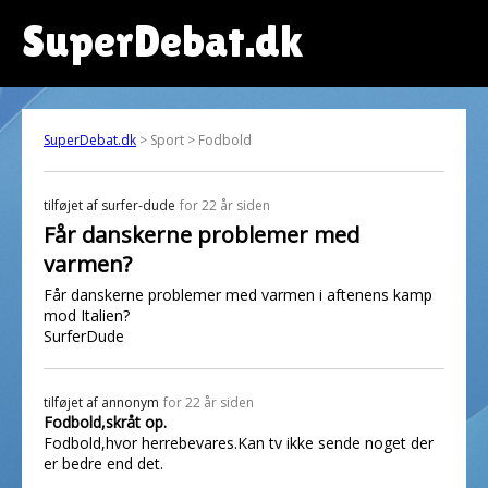
SuperDebat.dk
SuperDebat.dk
> Sport > Fodbold
tilføjet af
surfer-dude
for 22 år siden
Får danskerne problemer med
varmen?
Får danskerne problemer med varmen i aftenens kamp
mod Italien?
SurferDude
tilføjet af
annonym
for 22 år siden
Fodbold,skråt op.
Fodbold,hvor herrebevares.Kan tv ikke sende noget der
er bedre end det.