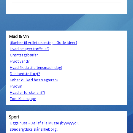
Mad & Vin
tilbehør til grillet oksesteg - Gode idèer?
Hvad smager trøffel af?
Grøntsagsbøffer
Hvidt vand?
Hvad fik du til aftensmad i dag?
Den bedste frugt?
Køber du kød hos slagteren?
Hvidvin
Hvad er forskellen???
Tom Kha suppe
Sport
Uggelhuse - Døllefjelle Musse (byyyyyyd!!)
sønderjydske slår silkeborg..