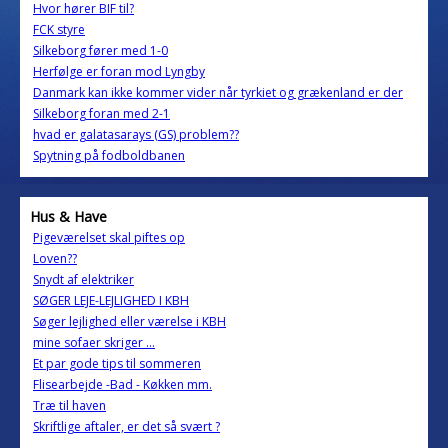
Hvor hører BIF til?
FCK styre
Silkeborg fører med 1-0
Herfølge er foran mod Lyngby
Danmark kan ikke kommer vider når tyrkiet og grækenland er der
Silkeborg foran med 2-1
hvad er galatasarays (GS) problem??
Spytning på fodboldbanen
Hus & Have
Pigeværelset skal piftes op
Loven??
Snydt af elektriker
SØGER LEJE-LEJLIGHED I KBH
Søger lejlighed eller værelse i KBH
mine sofaer skriger ...
Et par gode tips til sommeren
Flisearbejde -Bad - Køkken mm.
Træ til haven
Skriftlige aftaler, er det så svært ?