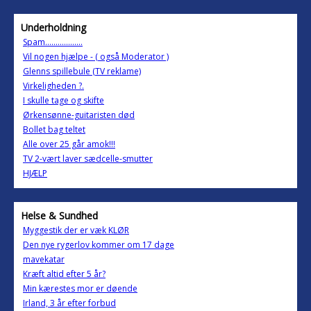
Underholdning
Spam..................
Vil nogen hjælpe - ( også Moderator )
Glenns spillebule (TV reklame)
Virkeligheden ?.
I skulle tage og skifte
Ørkensønne-guitaristen død
Bollet bag teltet
Alle over 25 går amok!!!
TV 2-vært laver sædcelle-smutter
HJÆLP
Helse & Sundhed
Myggestik der er væk KLØR
Den nye rygerlov kommer om 17 dage
mavekatar
Kræft altid efter 5 år?
Min kærestes mor er døende
Irland, 3 år efter forbud