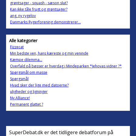
grøntsager - squash - sæson slut?
Kan ikke tåle frugt og grøntsager?
ang. ny rygelov
Danmarks Rygerforening demonstrerer...
Alle kategorier
Fizzecat
Min bedste ven, hans kæreste og min veninde
Kæmpe dilemma...
Overfald på bøsser er hverdag i Mindeparken *Jehovas vidner ?*
Spørgsmål om masse
Spørgsmål
Hvad sker der lige med datoerne?
uligheder og ligninger
Ny Alliance!
Permanent glattet ?
SuperDebat.dk er det tidligere debatforum på