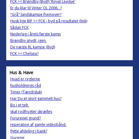
FCK >< Brøndby (Byd!) 'Royal League'
Er du klar til Vinter OL 2006...?
"Grå" landskampe fremover?
Husk lige BIF >< FCK - byd på resultatet (link)
Sådan FCK
Nederlag i årets første kamp
Brøndby snydt, igen.
De næste RL kampe (Byd)
FCK >< Chelsea?
Hus & Have
Hvad er reglerne
husholdnings råd
Timer (Tænd/sluk)
Har Du et stort gammelt hus?
Bo i et telt.
skal rodfrugter skrælles
Forurenet grund?
reperation af gamle videobånd.
flytte afdeling i bank?
Gorenje