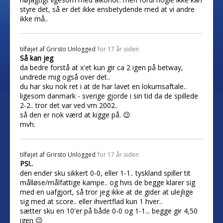
styre det, så er det ikke ensbetydende med at vi andre
ikke må..
tilføjet af
Grirsto Unlogged
for 17 år siden
Så kan jeg
da bedre forstå at x'et kun gir ca 2 igen på betway,
undrede mig også over det..
du har sku nok ret i at de har lavet en lokumsaftale..
ligesom danmark - sverige gjorde i sin tid da de spillede
2-2.. tror det var ved vm 2002..
så den er nok værd at kigge på. 😉
mvh.
tilføjet af
Grirsto Unlogged
for 17 år siden
PS!..
den ender sku sikkert 0-0, eller 1-1.. tyskland spiller tit
målløse/målfattige kampe.. og hvis de begge klarer sig
med en uafgjort, så tror jeg ikke at de gider at ulejlige
sig med at score.. eller ihvertflad kun 1 hver..
sætter sku en 10'er på både 0-0 og 1-1... begge gir 4,50
igen 😉