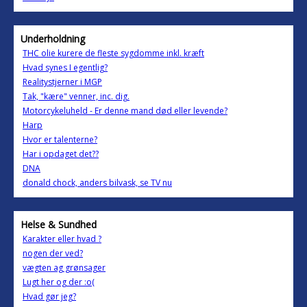
Underholdning
THC olie kurere de fleste sygdomme inkl. kræft
Hvad synes I egentlig?
Realitystjerner i MGP
Tak, "kære" venner, inc. dig.
Motorcykeluheld - Er denne mand død eller levende?
Harp
Hvor er talenterne?
Har i opdaget det??
DNA
donald chock, anders bilvask, se TV nu
Helse & Sundhed
Karakter eller hvad ?
nogen der ved?
vægten ag grønsager
Lugt her og der :o(
Hvad gør jeg?