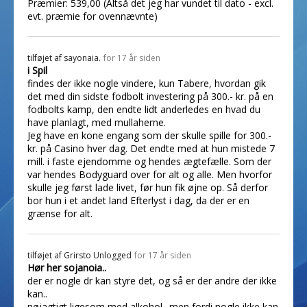
Præmier: 539,00 (Altså det jeg har vundet til dato - excl.
evt. præmie for ovennævnte)
tilføjet af
sayonaia.
for 17 år siden
i Spil
findes der ikke nogle vindere, kun Tabere, hvordan gik
det med din sidste fodbolt investering på 300.- kr. på en
fodbolts kamp, den endte lidt anderledes en hvad du
have planlagt, med mullaherne.
Jeg have en kone engang som der skulle spille for 300.-
kr. på Casino hver dag. Det endte med at hun mistede 7
mill. i faste ejendomme og hendes ægtefælle. Som der
var hendes Bodyguard over for alt og alle. Men hvorfor
skulle jeg først lade livet, før hun fik øjne op. Så derfor
bor hun i et andet land Efterlyst i dag, da der er en
grænse for alt.
tilføjet af
Grirsto Unlogged
for 17 år siden
Hør her sojanoia..
der er nogle dr kan styre det, og så er der andre der ikke
kan..
nøjagtigt ligesom med alkohol.. men fordi nogle ikke kan