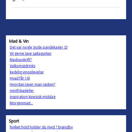
Mad & Vin
Det var nogle gode pandekager :D
Vil gerne lave saltagurker
Madopskrift?
Velkomstdrinks
kedelig vinoplevelse
Hvad får I til
Hvordan laver man rødvin?
minifrikadeller
inspiration kinesisk middag
Morgenmad...
Sport
hvilket hold holder du med ? brøndby