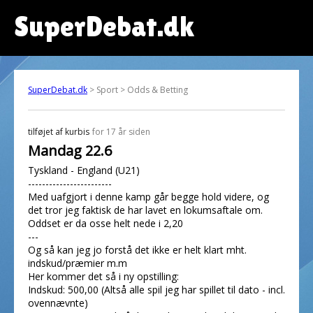
SuperDebat.dk
SuperDebat.dk
> Sport > Odds & Betting
tilføjet af
kurbis
for 17 år siden
Mandag 22.6
Tyskland - England (U21)
------------------------
Med uafgjort i denne kamp går begge hold videre, og
det tror jeg faktisk de har lavet en lokumsaftale om.
Oddset er da osse helt nede i 2,20
---
Og så kan jeg jo forstå det ikke er helt klart mht.
indskud/præmier m.m
Her kommer det så i ny opstilling:
Indskud: 500,00 (Altså alle spil jeg har spillet til dato - incl.
ovennævnte)