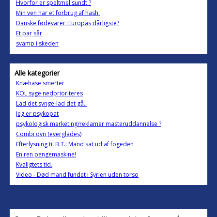
Hvorfor er speltmel sundt ?
Min ven har et forbrug af hash.
Danske fødevarer: Europas dårligste?
Et par sår
svamp i skeden
Alle kategorier
Knæhase smerter
KOL syge nedprioriteres
Lad det synge-lad det gå..
Jeg er psykopat
psykologisk marketing/reklamer masteruddannelse ?
Combi ovn (everglades)
Efterlysning til B.T.: Mand sat ud af fogeden
En ren pengemaskine!
Kvaligtets tid.
Video - Død mand fundet i Syrien uden torso