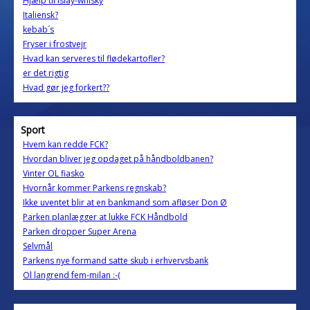
Hjælp til Islay-whisky
Italiensk?
kebab´s
Fryser i frostvejr
Hvad kan serveres til flødekartofler?
er det rigtig
Hvad gør jeg forkert??
Sport
Hvem kan redde FCK?
Hvordan bliver jeg opdaget på håndboldbanen?
Vinter OL fiasko
Hvornår kommer Parkens regnskab?
Ikke uventet blir at en bankmand som afløser Don Ø
Parken planlægger at lukke FCK Håndbold
Parken dropper Super Arena
Selvmål
Parkens nye formand satte skub i erhvervsbank
Ol langrend fem-milan :-(