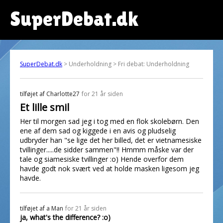
SuperDebat.dk
SuperDebat.dk
> Underholdning > Fri debat: Underholdning
tilføjet af
Charlotte27
for 21 år siden
Et lille smil
Her til morgen sad jeg i tog med en flok skolebørn. Den
ene af dem sad og kiggede i en avis og pludselig
udbryder han "se lige det her billed, det er vietnamesiske
tvillinger.....de sidder sammen"!! Hmmm måske var der
tale og siamesiske tvillinger :o) Hende overfor dem
havde godt nok svært ved at holde masken ligesom jeg
havde.
tilføjet af
a Man
for 21 år siden
ja, what's the difference? :o)