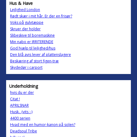
Hus & Have
Lejlighed London
Rødt skær i mit hår. Er der en frisør?
Voks på gulvtæppe
Skruer der holder
Slibeskive til boremaskine
Min nabo er IRRITERENDE
God hjælp til lejlighed/hus
Den blå avis lever af plattenslagere
Beskæring af stort figen-træ
Skydedør i carport
Underholdning
hvis du er der
Citat !
APRILSNAR
Husk.. (vits :-)
4400 serien
Hvad med en humor-kanon på solen?
Deadsoul Tribe