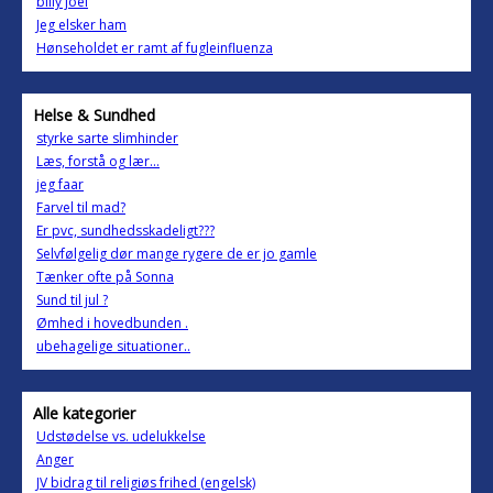
billy joel
Jeg elsker ham
Hønseholdet er ramt af fugleinfluenza
Helse & Sundhed
styrke sarte slimhinder
Læs, forstå og lær...
jeg faar
Farvel til mad?
Er pvc, sundhedsskadeligt???
Selvfølgelig dør mange rygere de er jo gamle
Tænker ofte på Sonna
Sund til jul ?
Ømhed i hovedbunden .
ubehagelige situationer..
Alle kategorier
Udstødelse vs. udelukkelse
Anger
JV bidrag til religiøs frihed (engelsk)