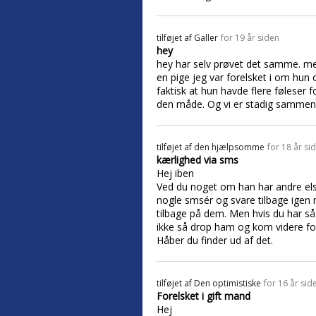
tilføjet af
Galler
for 19 år siden
hey
hey har selv prøvet det samme. men
en pige jeg var forelsket i om hun 
faktisk at hun havde flere føleser
den måde. Og vi er stadig sammen i
tilføjet af
den hjælpsomme
for 18 år si
kærlighed via sms
Hej iben
Ved du noget om han har andre elsk
nogle smsér og svare tilbage igen m
tilbage på dem. Men hvis du har s
ikke så drop ham og kom videre for d
Håber du finder ud af det.
tilføjet af
Den optimistiske
for 16 år sid
Forelsket i gift mand
Hej