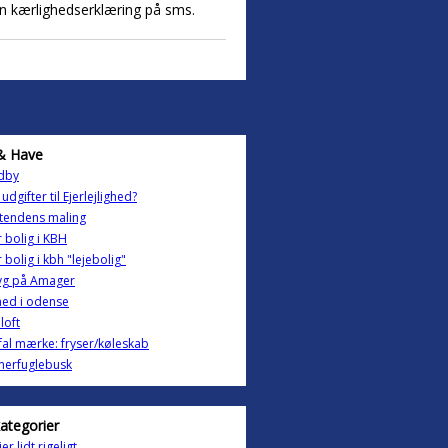
n kærlighedserklæring på sms.
& Have
dby
udgifter til Ejerlejlighed?
 tendens maling
 bolig i KBH
 bolig i kbh "lejebolig"
yg på Amager
ghed i odense
loft
al mærke: fryser/køleskab
erfuglebusk
kategorier
er lidt rigeligt.