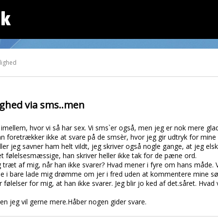
dk
lighed
ghed via sms..men
ellem, hvor vi så har sex. Vi sms`er også, men jeg er nok mere glad
n foretrækker ikke at svare på de smsèr, hvor jeg gir udtryk for mine 
 eller jeg savner ham helt vildt, jeg skriver også nogle gange, at jeg el
t følelsesmæssige, han skriver heller ikke tak for de pæne ord.
tig træt af mig, når han ikke svarer? Hvad mener i fyre om hans måde. Vil
 ville i bare lade mig drømme om jer i fred uden at kommentere mine s
 følelser for mig, at han ikke svarer. Jeg blir jo ked af det.såret. Hvad 
en jeg vil gerne mere.Håber nogen gider svare.