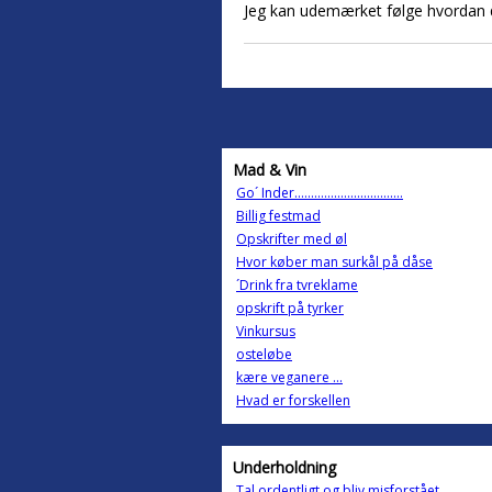
Jeg kan udemærket følge hvordan d
Mad & Vin
Go´ Inder.................................
Billig festmad
Opskrifter med øl
Hvor køber man surkål på dåse
´Drink fra tvreklame
opskrift på tyrker
Vinkursus
osteløbe
kære veganere ...
Hvad er forskellen
Underholdning
Tal ordentligt og bliv misforstået