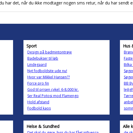
u har det, når du ikke modtager nogen sms retur, når du har sendt e
Sport
Hus 
Design på badmintontrøje
Brøn
Badebukser til løb
Faste 
Lindegaard
Bilka
Nyt fodboldsite ude nu!
Søger
Hvor var Mikkel Hansen??
Søger
Force pro fin
BB B
God til prisen cykel: 6-8.000 kr.
lejli
Ser Real Potosi mod Flamengo
Tørre
Hold afstand
anbef
Fodbold kaos
somm
Helse & Sundhed
Alle 
Det skal du gøre, hvis du har fået influenza
de ski