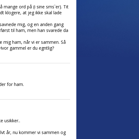
å mange ord på (i sine sms`er). Tit
idt klogere, at jeg ikke skal lade
an savnede mig, og en anden gang
t først til ham, men han svarede da
rme mig ham, når vi er sammen. Så
n.Hvor gammel er du egntlig?
der for ham.
e usikker..
 halvt år, nu kommer vi sammen og