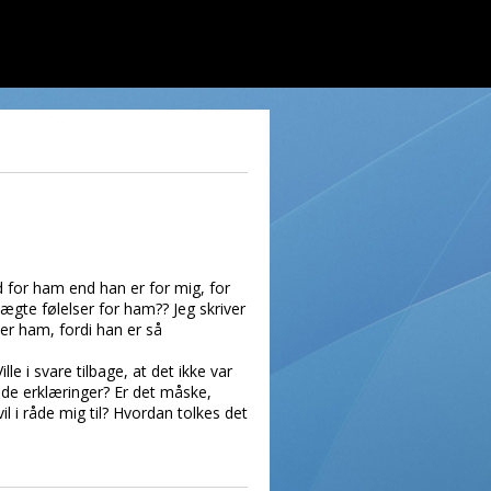
 for ham end han er for mig, for
ægte følelser for ham?? Jeg skriver
sker ham, fordi han er så
le i svare tilbage, at det ikke var
øde erklæringer? Er det måske,
vil i råde mig til? Hvordan tolkes det