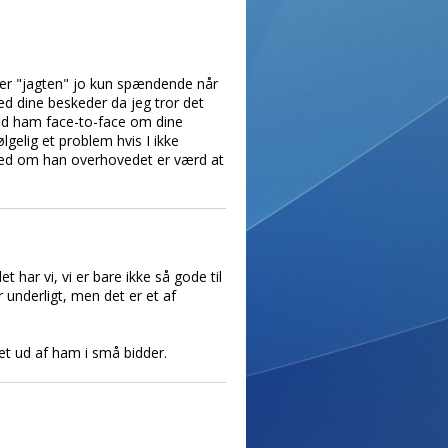
or er "jagten" jo kun spændende når
med dine beskeder da jeg tror det
ed ham face-to-face om dine
lgelig et problem hvis I ikke
 ved om han overhovedet er værd at
har vi, vi er bare ikke så gode til
 underligt, men det er et af
det ud af ham i små bidder.