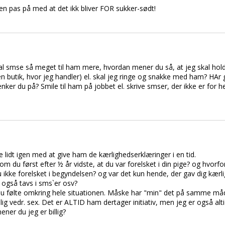
en pas på med at det ikk bliver FOR sukker-sødt!
 skal smse så meget til ham mere, hvordan mener du så, at jeg skal ho
butik, hvor jeg handler) el. skal jeg ringe og snakke med ham? HAr g
ker du på? Smile til ham på jobbet el. skrive smser, der ikke er for h
de lidt igen med at give ham de kærlighedserklæringer i en tid.
m du først efter ½ år vidste, at du var forelsket i din pige? og hvorfo
 ikke forelsket i begyndelsen? og var det kun hende, der gav dig kærl
 også tavs i sms`er osv?
 du følte omkring hele situationen. Måske har "min" det på samme må
llig vedr. sex. Det er ALTID ham dertager initiativ, men jeg er også alti
ener du jeg er billig?