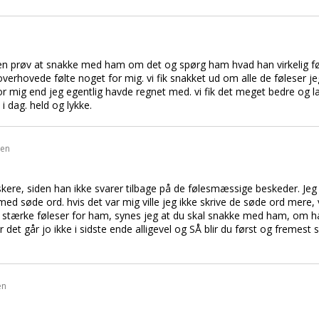
 prøv at snakke med ham om det og spørg ham hvad han virkelig føler
overhovede følte noget for mig. vi fik snakket ud om alle de føleser je
 for mig end jeg egentlig havde regnet med. vi fik det meget bedre og
 dag. held og lykke.
den
ere, siden han ikke svarer tilbage på de følesmæssige beskeder. Jeg v
ed søde ord. hvis det var mig ville jeg ikke skrive de søde ord mere, 
å stærke føleser for ham, synes jeg at du skal snakke med ham, om h
et går jo ikke i sidste ende alligevel og SÅ blir du først og fremest s
en