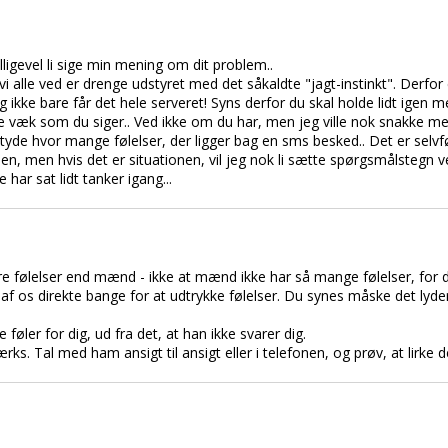
alligevel li sige min mening om dit problem..
 vi alle ved er drenge udstyret med det såkaldte "jagt-instinkt". Derf
g ikke bare får det hele serveret! Syns derfor du skal holde lidt igen 
æk som du siger.. Ved ikke om du har, men jeg ville nok snakke m
 tyde hvor mange følelser, der ligger bag en sms besked.. Det er selvfø
en, men hvis det er situationen, vil jeg nok li sætte spørgsmålstegn
ar sat lidt tanker igang...
 følelser end mænd - ikke at mænd ikke har så mange følelser, for det 
f os direkte bange for at udtrykke følelser. Du synes måske det lyder
 føler for dig, ud fra det, at han ikke svarer dig.
ks. Tal med ham ansigt til ansigt eller i telefonen, og prøv, at lirke 