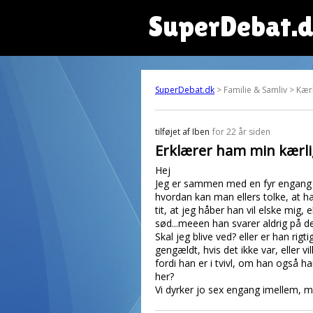
SuperDebat.
SuperDebat.dk
> Familie & Samliv > Kær
tilføjet af
Iben
for 22 år siden
Erklærer ham min kærli
Hej
Jeg er sammen med en fyr engang im
hvordan kan man ellers tolke, at ha
tit, at jeg håber han vil elske mig,
sød...meeen han svarer aldrig på de
Skal jeg blive ved? eller er han rig
gengældt, hvis det ikke var, eller
fordi han er i tvivl, om han også har
her?
Vi dyrker jo sex engang imellem, m