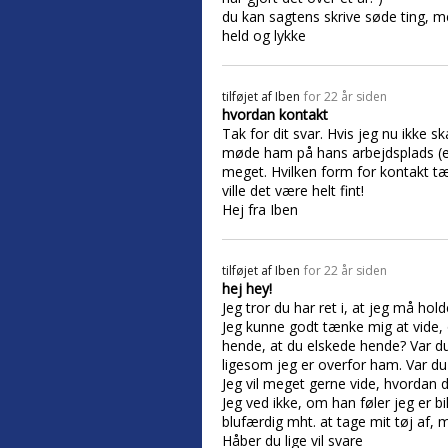
du kan sagtens skrive søde ting, m
held og lykke
tilføjet af
Iben
for 22 år siden
hvordan kontakt
Tak for dit svar. Hvis jeg nu ikke
møde ham på hans arbejdsplads (en 
meget. Hvilken form for kontakt tæn
ville det være helt fint!
Hej fra Iben
tilføjet af
Iben
for 22 år siden
hej hey!
Jeg tror du har ret i, at jeg må hol
Jeg kunne godt tænke mig at vide, o
hende, at du elskede hende? Var du
ligesom jeg er overfor ham. Var du
Jeg vil meget gerne vide, hvordan
Jeg ved ikke, om han føler jeg er bi
blufærdig mht. at tage mit tøj af, m
Håber du lige vil svare