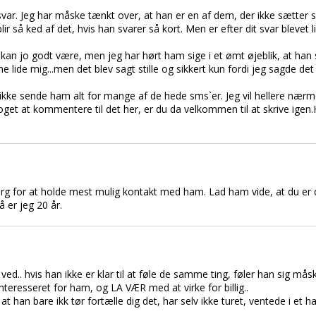
 svar. Jeg har måske tænkt over, at han er en af dem, der ikke sætter s
lir så ked af det, hvis han svarer så kort. Men er efter dit svar blevet l
 kan jo godt være, men jeg har hørt ham sige i et ømt øjeblik, at h
e lide mig...men det blev sagt stille og sikkert kun fordi jeg sagde de
g ikke sende ham alt for mange af de hede sms`er. Jeg vil hellere næ
noget at kommentere til det her, er du da velkommen til at skrive ige
rg for at holde mest mulig kontakt med ham. Lad ham vide, at du er 
å er jeg 20 år.
ved.. hvis han ikke er klar til at føle de samme ting, føler han sig måsk
teresseret for ham, og LA VÆR med at virke for billig..
t han bare ikk tør fortælle dig det, har selv ikke turet, ventede i et