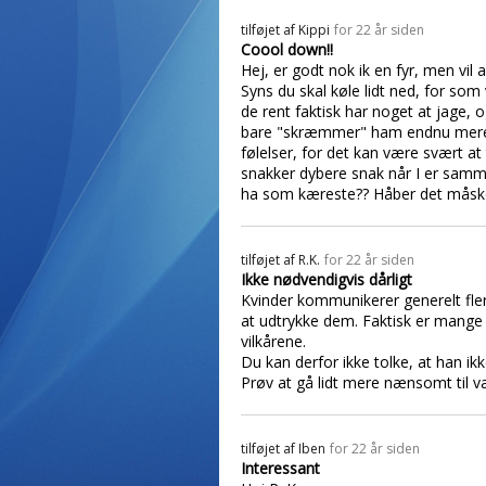
tilføjet af
Kippi
for 22 år siden
Coool down!!
Hej, er godt nok ik en fyr, men vil 
Syns du skal køle lidt ned, for som
de rent faktisk har noget at jage, o
bare "skræmmer" ham endnu mere v
følelser, for det kan være svært at
snakker dybere snak når I er samm
ha som kæreste?? Håber det måske h
tilføjet af
R.K.
for 22 år siden
Ikke nødvendigvis dårligt
Kvinder kommunikerer generelt flere
at udtrykke dem. Faktisk er mange a
vilkårene.
Du kan derfor ikke tolke, at han ikke
Prøv at gå lidt mere nænsomt til vær
tilføjet af
Iben
for 22 år siden
Interessant