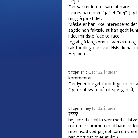
Hej R. K.
Det var ret interessant at høre dit
svares bare med "ja" el. "nej". Jeg b
mig gå på af det.
Måske er han ikke interesseret det
sagde han faktisk, at han godt kunn
i det mindste face to face.
Jeg vil gå langsomt til værks nu o
tak for dit gode svar. Hvis du har 
Hej Iben
tilføjet af
R.K.
for 22 år siden
kommentar
Det lyder meget fornuftigt, men sø
Og for at svare på dit spørgsmål, s
tilføjet af
hey
for 22 år siden
?????
hej tror du skal la vær med at blive 
når du er sammen med ham.. virk in
men hvad ved jeg det kan da være a
har gjort det over et år:-)