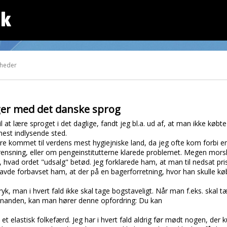
dk
gheder
ger med det danske sprog
l at lære sproget i det daglige, fandt jeg bl.a. ud af, at man ikke køb
est indlysende sted.
re kommet til verdens mest hygiejniske land, da jeg ofte kom forbi 
il rensning, eller om pengeinstitutterne klarede problemet. Megen mors
de, hvad ordet "udsalg" betød. Jeg forklarede ham, at man til nedsat pr
avde forbavset ham, at der på en bagerforretning, hvor han skulle k
ryk, man i hvert fald ikke skal tage bogstaveligt. Når man f.eks. ska
hinanden, kan man hører denne opfordring: Du kan
 elastisk folkefærd. Jeg har i hvert fald aldrig før mødt nogen, de