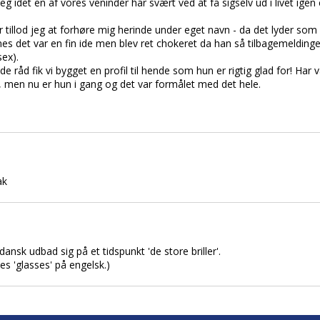
eg idet en af vores veninder har svært ved at få sigselv ud i livet ig
 tillod jeg at forhøre mig herinde under eget navn - da det lyder som
es det var en fin ide men blev ret chokeret da han så tilbagemeldinger
ex).
råd fik vi bygget en profil til hende som hun er rigtig glad for! Har v
e, men nu er hun i gang og det var formålet med det hele.
ak
 dansk udbad sig på et tidspunkt 'de store briller'.
des 'glasses' på engelsk.)