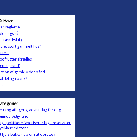
& Have
er reglerne
ldnings råd
 (Tænd/sluk)
u et stort gammelt hus?
t telt.
rodfrugter skrælles
enet grund?
ation af gamle videobånd.
e afdeling i bank?
nje
kategorier
etrang aftager gradvist dag for dag.
eninde østjylland
ige politikere favoriserer fuglereservater
flysikkerhedszone.
t fjols bakker op om at oprette /