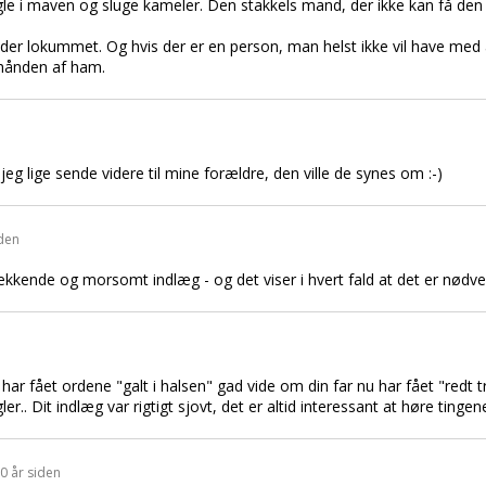
i maven og sluge kameler. Den stakkels mand, der ikke kan få den pig
der lokummet. Og hvis der er en person, man helst ikke vil have med 
 hånden af ham.
g lige sende videre til mine forældre, den ville de synes om :-)
iden
kkende og morsomt indlæg - og det viser i hvert fald at det er nødve
ke har fået ordene "galt i halsen" gad vide om din far nu har fået "redt
ler.. Dit indlæg var rigtigt sjovt, det er altid interessant at høre tingen
20 år siden