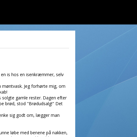
te en is hos en isenkræmmer, selv
en møntvask. Jeg forhørte mig, om
kab!
is solgte gamle rester. Dagen efter
øbe brød, stod "Brødudsalg!" Det
l tænke sig godt om, lægger man
r kunne løbe med benene på nakken,