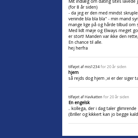
Mit indlæg om dating sites lavede j
(for 8 år siden)
- da jeg er den med mindst skrupler
veninde bla bla bla" - min mand syn
mange lige på og hårde tilbud om s
Med lidt møje og Elways meget gode 
er stort! Manden var ikke den rett
En chance til alle.
hej herfra
tilføjet af
mis1234
for 20 år siden
hjem
så rejds dog hjem ,vi er der siger t
tilføjet af
Havkatten
for 20 år siden
En engelsk
.. kollega, der i dag taler glimrende
(Briller og kikkert kan jo begge kal