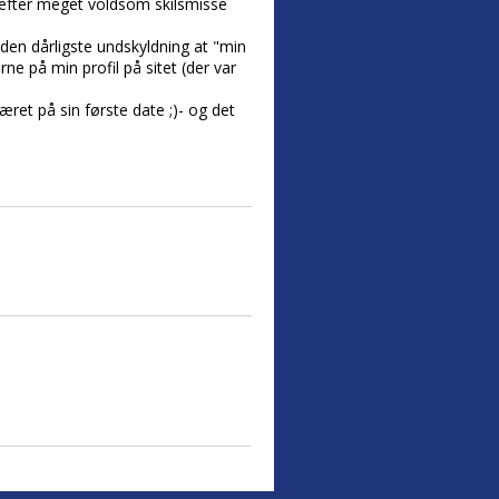
en efter meget voldsom skilsmisse
 den dårligste undskyldning at "min
ne på min profil på sitet (der var
æret på sin første date ;)- og det