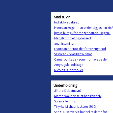
Mad & Vin
Indisk hvedebrød
Hvordan koger man ordentlig Jasmin-ris?
hjælp hurtig.. for meget natron i kagen..
Mangler forret og dessert
antihistaminer..
Hvordan opstod det første rugbrød
Salpicao - brasiliansk salat
Camerounkage - som mor lavede den
Amy's gulerodskage
Nicolas' superboller
Underholdning
Ændre Debatnavn?
Martin skal bevise at han kan selv
Solen eller mig...
Tillykke Michael Jackson! 50 år!
Sang i Discovery Channel reklame for