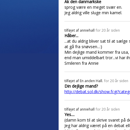
Ak den danmarkske
sprog være en meget svær en.
Jeg aldrig ville sluge min kamel.
tilføjet af
anniehall
for 20 år siden
Håber...
...at du aldrig bliver sat til at sæl
at gå fra snøvsen...:)
Min dejlige mand kommer fra usa, 
end man umiddelbart tror...vi har ih
Smileren fra Annie
tilføjet af
En anden Hall.
for 20 år siden
Din dejlige mand?
http://debat.sol.dk/show.fcgi?ca
tilføjet af
anniehall
for 20 år siden
Yes....
(damn kom til at skrive svaret på de
Jeg har aldrig været på en debat el