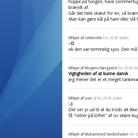
hoppe på tungen, have sommerfugle 
brændt af.
Går det hele skævt for en, så bræn
Man kan gøre kål på ham eller slå
tilføjet af
rotterotte
for 20 år siden
:-D
ok den var temmelig sjov. Den må je
tilføjet af
Mogens Nørgaard
for 20 år s
Vigtigheden af at kunne dansk
Jeg mener det er et meget tankevæ
tilføjet af
Lisa :-)
for 20 år siden
:-)
Det ser jo ud til at du trods alt ik
få "rotter på loftet" af os skøre kug
tilføjet af
Muhammed Seidenfaden
for 