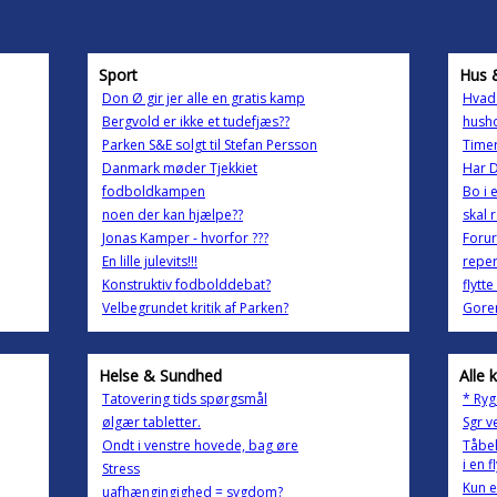
Sport
Hus 
Don Ø gir jer alle en gratis kamp
Hvad 
Bergvold er ikke et tudefjæs??
husho
Parken S&E solgt til Stefan Persson
Timer
Danmark møder Tjekkiet
Har D
fodboldkampen
Bo i e
noen der kan hjælpe??
skal 
Jonas Kamper - hvorfor ???
Forur
En lille julevits!!!
reper
Konstruktiv fodbolddebat?
flytt
Velbegrundet kritik af Parken?
Gore
Helse & Sundhed
Alle 
Tatovering tids spørgsmål
* Ryg
ølgær tabletter.
Sgr v
Ondt i venstre hovede, bag øre
Tåbel
i en 
Stress
Kun e
uafhængingighed = sygdom?