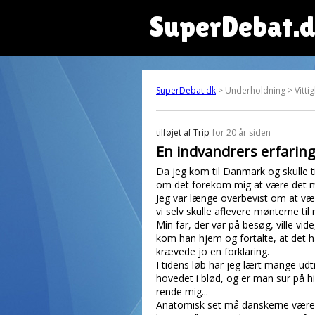
SuperDebat.
SuperDebat.dk
> Underholdning > Vitti
tilføjet af
Trip
for 20 år siden
En indvandrers erfarin
Da jeg kom til Danmark og skulle ti
om det forekom mig at være det m
Jeg var længe overbevist om at væ
vi selv skulle aflevere mønterne t
Min far, der var på besøg, ville vi
kom han hjem og fortalte, at det h
krævede jo en forklaring.
I tidens løb har jeg lært mange udt
hovedet i blød, og er man sur på 
rende mig...
Anatomisk set må danskerne være et