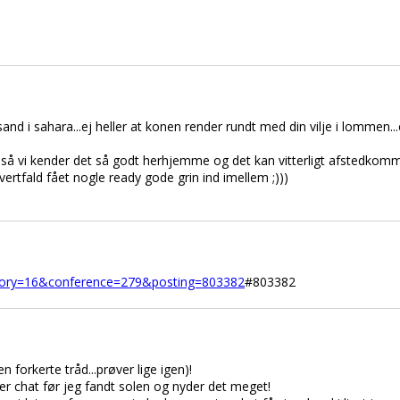
ge sand i sahara...ej heller at konen render rundt med din vilje i lommen
så vi kender det så godt herhjemme og det kan vitterligt afstedkom
vertfald fået nogle ready gode grin ind imellem ;)))
tegory=16&conference=279&posting=803382
#803382
n forkerte tråd...prøver lige igen)!
ler chat før jeg fandt solen og nyder det meget!