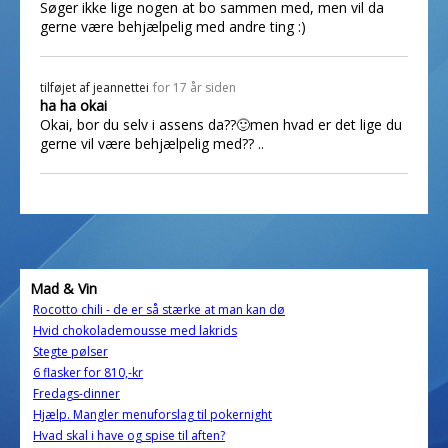
Søger ikke lige nogen at bo sammen med, men vil da
gerne være behjælpelig med andre ting :)
tilføjet af
jeannettei
for 17 år siden
ha ha okai
Okai, bor du selv i assens da??🙂men hvad er det lige du
gerne vil være behjælpelig med?? ..
Mad & Vin
Rocotto chili - de er så stærke at man kan dø
Hvid chokolademousse med lakrids
Stegte pølser
6 flasker for 810,-kr
Fredags-dinner
Hjælp. Mangler menuforslag til pokernight
Hvad skal i have og spise til aften?