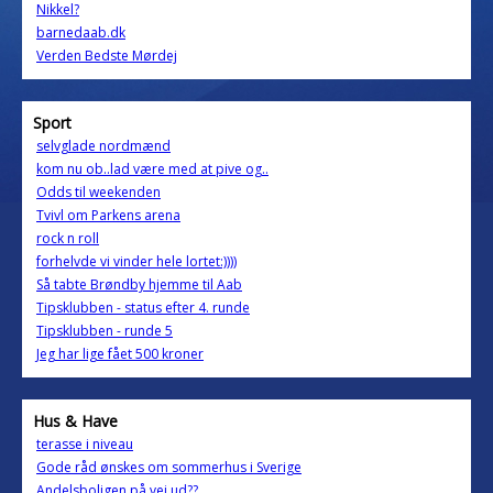
Nikkel?
barnedaab.dk
Verden Bedste Mørdej
Sport
selvglade nordmænd
kom nu ob..lad være med at pive og..
Odds til weekenden
Tvivl om Parkens arena
rock n roll
forhelvde vi vinder hele lortet:))))
Så tabte Brøndby hjemme til Aab
Tipsklubben - status efter 4. runde
Tipsklubben - runde 5
Jeg har lige fået 500 kroner
Hus & Have
terasse i niveau
Gode råd ønskes om sommerhus i Sverige
Andelsboligen på vej ud??