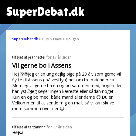
SuperDebat.dk
SuperDebat.dk
> Hus & Have > Boligen
tilføjet af
jeannettei
for 17 år siden
Vil gerne bo i Assens
Hej ??🙂jeg er en ung dejlig pige på 20 år, som gerne vil
flytte til Assens ( på vestfyn) her om tre måender ca.
Men jeg vil gerne ha en og bo sammen med, nogen der
har lyst🙂Jeg søger ingen kæreste eller sådan noget..
Kun en og bo med, både mand eller dame 🙂 Du er
Velkommen til at sende mig en mail, så vi kan skrive
mere sammen over der 😃
tilføjet af
tarzannnn
for 17 år siden
Hejsa