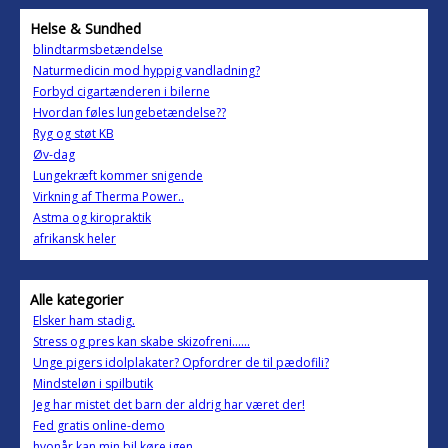
Helse & Sundhed
blindtarmsbetændelse
Naturmedicin mod hyppig vandladning?
Forbyd cigartænderen i bilerne
Hvordan føles lungebetændelse??
Ryg og støt KB
Øv-dag
Lungekræft kommer snigende
Virkning af Therma Power..
Astma og kiropraktik
afrikansk heler
Alle kategorier
Elsker ham stadig.
Stress og pres kan skabe skizofreni......
Unge pigers idolplakater? Opfordrer de til pædofili?
Mindsteløn i spilbutik
Jeg har mistet det barn der aldrig har været der!
Fed gratis online-demo
hvonår kan min bil køre igen