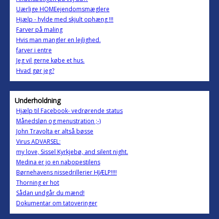
Uærlige HOMEejendomsmæglere
Hjælp - hylde med skjult ophæng !!!
Farver på maling
Hvis man mangler en lejlighed.
farver i entre
Jeg vil gerne købe et hus.
Hvad gør jeg?
Underholdning
Hjælp til Facebook- vedrørende status
Månedsløn og menustration ;-)
John Travolta er altså bøsse
Virus ADVARSEL:
my love, Sissel Kyrkjebø, and silent night.
Medina er jo en nabopestilens
Børnehavens nissedrillerier HJÆLP!!!!
Thorning er hot
Sådan undgår du mænd!
Dokumentar om tatoveringer