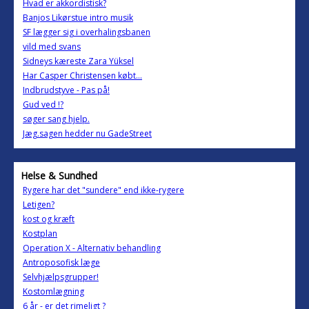
Hvad er akkordistisk?
Banjos Likørstue intro musik
SF lægger sig i overhalingsbanen
vild med svans
Sidneys kæreste Zara Yüksel
Har Casper Christensen købt...
Indbrudstyve - Pas på!
Gud ved !?
søger sang hjelp.
Jæg.sagen hedder nu GadeStreet
Helse & Sundhed
Rygere har det "sundere" end ikke-rygere
Letigen?
kost og kræft
Kostplan
Operation X - Alternativ behandling
Antroposofisk læge
Selvhjælpsgrupper!
Kostomlægning
6 år - er det rimeligt ?