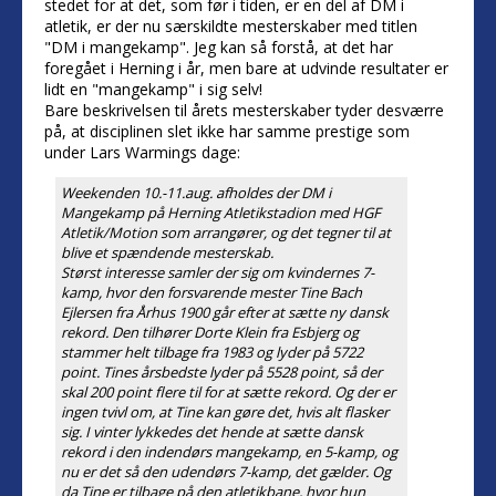
stedet for at det, som før i tiden, er en del af DM i
atletik, er der nu særskildte mesterskaber med titlen
"DM i mangekamp". Jeg kan så forstå, at det har
foregået i Herning i år, men bare at udvinde resultater er
lidt en "mangekamp" i sig selv!
Bare beskrivelsen til årets mesterskaber tyder desværre
på, at disciplinen slet ikke har samme prestige som
under Lars Warmings dage:
Weekenden 10.-11.aug. afholdes der DM i
Mangekamp på Herning Atletikstadion med HGF
Atletik/Motion som arrangører, og det tegner til at
blive et spændende mesterskab.
Størst interesse samler der sig om kvindernes 7-
kamp, hvor den forsvarende mester Tine Bach
Ejlersen fra Århus 1900 går efter at sætte ny dansk
rekord. Den tilhører Dorte Klein fra Esbjerg og
stammer helt tilbage fra 1983 og lyder på 5722
point. Tines årsbedste lyder på 5528 point, så der
skal 200 point flere til for at sætte rekord. Og der er
ingen tvivl om, at Tine kan gøre det, hvis alt flasker
sig. I vinter lykkedes det hende at sætte dansk
rekord i den indendørs mangekamp, en 5-kamp, og
nu er det så den udendørs 7-kamp, det gælder. Og
da Tine er tilbage på den atletikbane, hvor hun