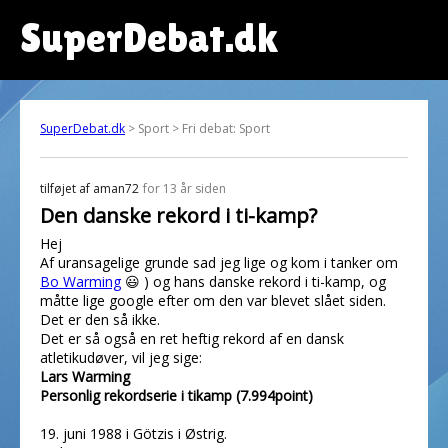
SuperDebat.dk
SuperDebat.dk
> Sport > Fri debat: Sport
tilføjet af
aman72
for 13 år siden
Den danske rekord i ti-kamp?
Hej
Af uransagelige grunde sad jeg lige og kom i tanker om
Bo Warming
😃 ) og hans danske rekord i ti-kamp, og
måtte lige google efter om den var blevet slået siden.
Det er den så ikke.
Det er så også en ret heftig rekord af en dansk
atletikudøver, vil jeg sige:
Lars Warming
Personlig rekordserie i tikamp (7.994point)
19. juni 1988 i Götzis i Østrig.