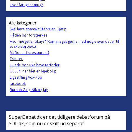
Hvor farligt er mug?
Alle kategorier
Skal lære spansk til februar. Hjælp
Flåden bør forstærkes
Hvor meget er okay?? (Kom meget gerne med nogle svar det er til
et skoleprojekt)
McDonald´s restaurant?
Transer
Hunde bør ikke have tørfoder
Uuuuh, har fået en lejebolig
Ligestilling Vox-Pop
facebook
Burhan G og Nik og Jay
SuperDebat.dk er det tidligere debatforum på
SOL.dk, som nu er skilt ud separat.