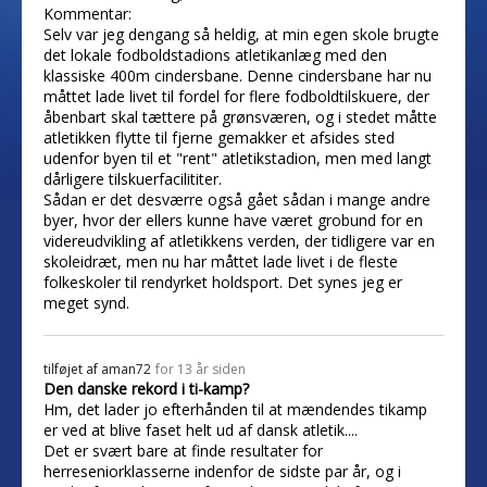
Kommentar:
Selv var jeg dengang så heldig, at min egen skole brugte
det lokale fodboldstadions atletikanlæg med den
klassiske 400m cindersbane. Denne cindersbane har nu
måttet lade livet til fordel for flere fodboldtilskuere, der
åbenbart skal tættere på grønsværen, og i stedet måtte
atletikken flytte til fjerne gemakker et afsides sted
udenfor byen til et "rent" atletikstadion, men med langt
dårligere tilskuerfacilititer.
Sådan er det desværre også gået sådan i mange andre
byer, hvor der ellers kunne have været grobund for en
videreudvikling af atletikkens verden, der tidligere var en
skoleidræt, men nu har måttet lade livet i de fleste
folkeskoler til rendyrket holdsport. Det synes jeg er
meget synd.
tilføjet af
aman72
for 13 år siden
Den danske rekord i ti-kamp?
Hm, det lader jo efterhånden til at mændendes tikamp
er ved at blive faset helt ud af dansk atletik....
Det er svært bare at finde resultater for
herreseniorklasserne indenfor de sidste par år, og i