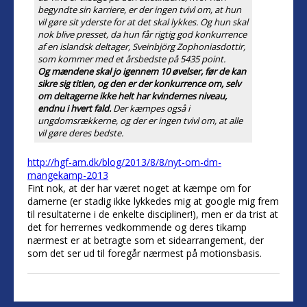
begyndte sin karriere, er der ingen tvivl om, at hun
vil gøre sit yderste for at det skal lykkes. Og hun skal
nok blive presset, da hun får rigtig god konkurrence
af en islandsk deltager, Sveinbjörg Zophoniasdottir,
som kommer med et årsbedste på 5435 point.
Og mændene skal jo igennem 10 øvelser, før de kan
sikre sig titlen, og den er der konkurrence om, selv
om deltagerne ikke helt har kvindernes niveau,
endnu i hvert fald.
Der kæmpes også i
ungdomsrækkerne, og der er ingen tvivl om, at alle
vil gøre deres bedste.
http://hgf-am.dk/blog/2013/8/8/nyt-om-dm-
mangekamp-2013
Fint nok, at der har været noget at kæmpe om for
damerne (er stadig ikke lykkedes mig at google mig frem
til resultaterne i de enkelte discipliner!), men er da trist at
det for herrernes vedkommende og deres tikamp
nærmest er at betragte som et sidearrangement, der
som det ser ud til foregår nærmest på motionsbasis.