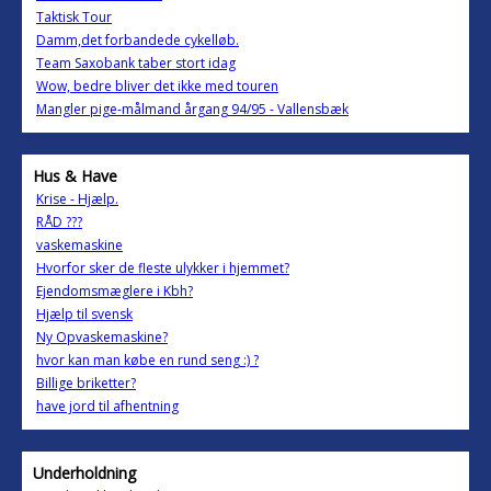
Taktisk Tour
Damm,det forbandede cykelløb.
Team Saxobank taber stort idag
Wow, bedre bliver det ikke med touren
Mangler pige-målmand årgang 94/95 - Vallensbæk
Hus & Have
Krise - Hjælp.
RÅD ???
vaskemaskine
Hvorfor sker de fleste ulykker i hjemmet?
Ejendomsmæglere i Kbh?
Hjælp til svensk
Ny Opvaskemaskine?
hvor kan man købe en rund seng :) ?
Billige briketter?
have jord til afhentning
Underholdning