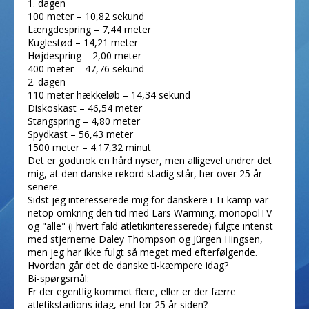
1. dagen
100 meter – 10,82 sekund
Længdespring – 7,44 meter
Kuglestød – 14,21 meter
Højdespring – 2,00 meter
400 meter – 47,76 sekund
2. dagen
110 meter hækkeløb – 14,34 sekund
Diskoskast – 46,54 meter
Stangspring – 4,80 meter
Spydkast – 56,43 meter
1500 meter – 4.17,32 minut
Det er godtnok en hård nyser, men alligevel undrer det
mig, at den danske rekord stadig står, her over 25 år
senere.
Sidst jeg interesserede mig for danskere i Ti-kamp var
netop omkring den tid med Lars Warming, monopolTV
og "alle" (i hvert fald atletikinteresserede) fulgte intenst
med stjernerne Daley Thompson og Jürgen Hingsen,
men jeg har ikke fulgt så meget med efterfølgende.
Hvordan går det de danske ti-kæmpere idag?
Bi-spørgsmål:
Er der egentlig kommet flere, eller er der færre
atletikstadions idag, end for 25 år siden?