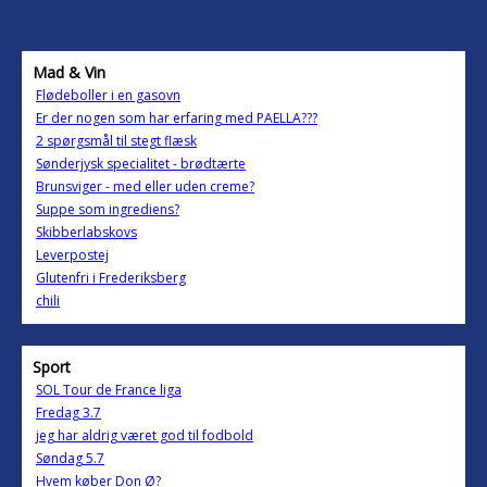
Mad & Vin
Flødeboller i en gasovn
Er der nogen som har erfaring med PAELLA???
2 spørgsmål til stegt flæsk
Sønderjysk specialitet - brødtærte
Brunsviger - med eller uden creme?
Suppe som ingrediens?
Skibberlabskovs
Leverpostej
Glutenfri i Frederiksberg
chili
Sport
SOL Tour de France liga
Fredag 3.7
jeg har aldrig været god til fodbold
Søndag 5.7
Hvem køber Don Ø?