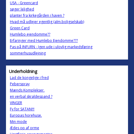
USA - Greencard
søger lelighed
planter fra kirkegården i haven ?
Hvad må udlejer egentlig (alm.boligselskab)
Green Card
Humlebo ejendomme??
Erfaringer med Humlebo Ejendomme???
Pas på INFURN - Igen ude i ulovlig markedsføring
sommerhusudlejning
Underholdning
Lad de kongelige i fred
Peberspray
Mænds Komplekser.
en verbal skraldespand ?
VINGER
Fy for SATAN!!!
Europas horehuse.
Min mode
Ædes op af orme