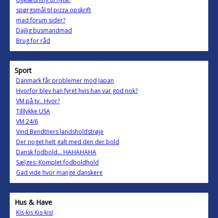
spørgsmål til pizza opskrift
mad forum sider?
Dajlig busmandmad
Brug for råd
Sport
Danmark får problemer mod Japan
Hvorfor blev han fyret hvis han var god nok?
VM på tv.. Hvor?
Tilllykke USA
VM 24/6
Vind Bendtners landsholdstrøje
Der noget helt galt med den der bold
Dansk fodbold... HAHAHAHA
Sælges: Komplet fodboldhold
Gad vide hvor mange danskere
Hus & Have
Kis-kis Kis-kis!