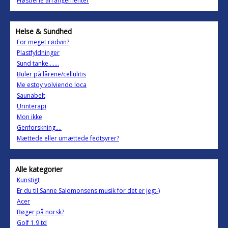
Høstferie arrangementer
Helse & Sundhed
For meget rødvin?
Plastfyldninger
Sund tanke.......
Buler på lårene/cellulitis
Me estoy volviendo loca
Saunabelt
Urinterapi
Mon ikke
Genforskning....
Mættede eller umættede fedtsyrer?
Alle kategorier
Kunstigt
Er du til Sanne Salomonsens musik for det er jeg:-)
Acer
Bøger på norsk?
Golf 1.9 td