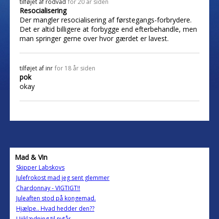
tilføjet af
rodvad
for 20 år siden
Resocialisering
Der mangler resocialisering af førstegangs-forbrydere.
Det er altid billigere at forbygge end efterbehandle, men
man springer gerne over hvor gærdet er lavest.
tilføjet af
inr
for 18 år siden
pok
okay
Mad & Vin
Skipper Labskovs
Julefrokost mad jeg sent glemmer
Chardonnay - VIGTIGT!!
Juleaften stod på kongemad.
Hjælpe.. Hvad hedder den??
Ujjklædning til nytår