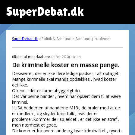
SuperDebat.dk
SuperDebat.dk
> Politik & Samfund > Samfundsproblemer
tilføjet af
mandaabenraa
for 20 år siden
De kriminelle koster en masse penge.
Desværre , der er ikke flere ledige pladser - alt optaget.
Mange kriminelle skal mands opdækkes , hvad koster
det ikke.
Ofrene - det er fame uhyggeligt do.
Det var børne bander , hvem har oplært dem til at være
kriminel.
I USA hedder en af banderne M13 , de praler med at de
er medlem , og skyder bare folk , hvis der er
problemer.Kommer de i spjældet , er det ikke en straf ,
men nærmest et gode.
De kommer fra andre lande og laver kriminalitet , tyveri -