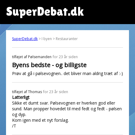
SuperDebat.dk
SuperDebat.dk
> I byen > Restauranter
tilføjet af
Pølsemanden
for 23 år siden
Byens bedste - og billigste
Prøv at gå i pølsevognen.. det bliver man aldrig træt af :-)
tilføjet af
Thomas
for 23 år siden
Latterligt
Sikke et dumt svar. Pølsevognen er hverken god eller
sund. Man propper hovedet til med fedt og fedt - pølsen
og dyp.
Kom igen med et nyt forslag.
/T