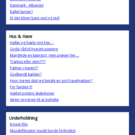
Danmark - Albanien
ballet kurser?
JA det bliver bare ved og ved
Hus & Have
Halløj og hjælp mig lige....
Gode råd til hyacint pasning
Manglede en kategori, men prøver her....
Træhus eller sten????
Palmer i haven??
Godkendt kælder?
Hvor meget skal jeg betale en sort havehjælper?
For fanden !!!
møbel polstre skabeloner
Søger program til at indrette
Underholdning
Ernest film
Muzak/Elevator musik burde forbydes!