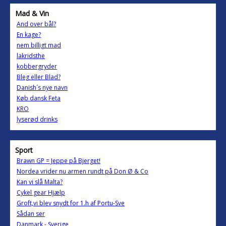
Mad & Vin
And over bål?
En kage?
nem billigt mad
lakridsthe
kobbergryder
Bleg eller Blad?
Danish´s nye navn
Køb dansk Feta
KRO
lyserød drinks
Sport
Brawn GP = Jeppe på Bjerget!
Nordea vrider nu armen rundt på Don Ø & Co
Kan vi slå Malta?
Cykel gear Hjælp
Groft,vi blev snydt for 1.h af Portu-Sve
Sådan ser
Danmark - Sverige