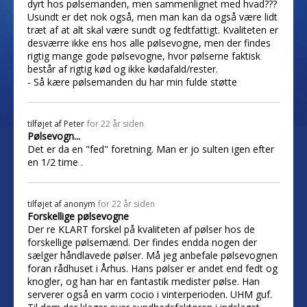
dyrt hos pølsemanden, men sammenlignet med hvad???
Usundt er det nok også, men man kan da også være lidt
træt af at alt skal være sundt og fedtfattigt. Kvaliteten er
desværre ikke ens hos alle pølsevogne, men der findes
rigtig mange gode pølsevogne, hvor pølserne faktisk
består af rigtig kød og ikke kødafald/rester.
- Så kære pølsemanden du har min fulde støtte
tilføjet af
Peter
for 22 år siden
Pølsevogn...
Det er da en "fed" foretning. Man er jo sulten igen efter
en 1/2 time .
tilføjet af
anonym
for 22 år siden
Forskellige pølsevogne
Der re KLART forskel på kvaliteten af pølser hos de
forskellige pølsemænd. Der findes endda nogen der
sælger håndlavede pølser. Må jeg anbefale pølsevognen
foran rådhuset i Århus. Hans pølser er andet end fedt og
knogler, og han har en fantastik medister pølse. Han
serverer også en varm cocio i vinterperioden. UHM guf.