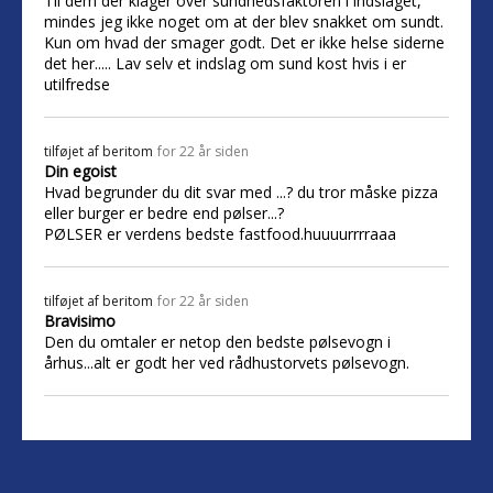
Til dem der klager over sundhedsfaktoren i indslaget,
mindes jeg ikke noget om at der blev snakket om sundt.
Kun om hvad der smager godt. Det er ikke helse siderne
det her..... Lav selv et indslag om sund kost hvis i er
utilfredse
tilføjet af
beritom
for 22 år siden
Din egoist
Hvad begrunder du dit svar med ...? du tror måske pizza
eller burger er bedre end pølser...?
PØLSER er verdens bedste fastfood.huuuurrrraaa
tilføjet af
beritom
for 22 år siden
Bravisimo
Den du omtaler er netop den bedste pølsevogn i
århus...alt er godt her ved rådhustorvets pølsevogn.