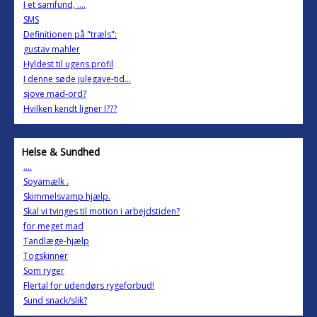
I et samfund, ....
SMS
Definitionen på "træls":
gustav mahler
Hyldest til ugens profil
I denne søde julegave-tid...
sjove mad-ord?
Hvilken kendt ligner I???
Helse & Sundhed
....
Soyamælk .
Skimmelsvamp hjælp.
Skal vi tvinges til motion i arbejdstiden?
for meget mad
Tandlæge-hjælp
Togskinner
Som ryger
Flertal for udendørs rygeforbud!
Sund snack/slik?