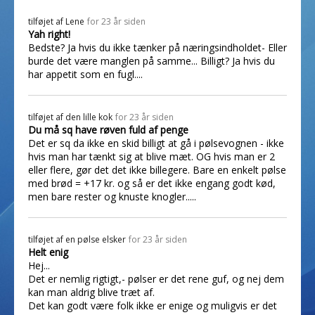
tilføjet af
Lene
for 23 år siden
Yah right!
Bedste? Ja hvis du ikke tænker på næringsindholdet- Eller
burde det være manglen på samme... Billigt? Ja hvis du
har appetit som en fugl....
tilføjet af
den lille kok
for 23 år siden
Du må sq have røven fuld af penge
Det er sq da ikke en skid billigt at gå i pølsevognen - ikke
hvis man har tænkt sig at blive mæt. OG hvis man er 2
eller flere, gør det det ikke billegere. Bare en enkelt pølse
med brød = +17 kr. og så er det ikke engang godt kød,
men bare rester og knuste knogler.....
tilføjet af
en pølse elsker
for 23 år siden
Helt enig
Hej...
Det er nemlig rigtigt,- pølser er det rene guf, og nej dem
kan man aldrig blive træt af.
Det kan godt være folk ikke er enige og muligvis er det