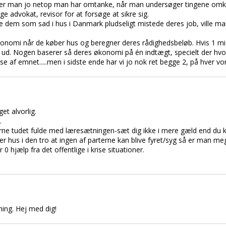
ser man jo netop man har omtanke, når man undersøger tingene omkr
ge advokat, revisor for at forsøge at sikre sig.
alle dem som sad i hus i Danmark pludseligt mistede deres job, ville
nomi når de køber hus og beregner deres rådighedsbeløb. Hvis 1 mist
t ud. Nogen baserer så deres økonomi på én indtægt, specielt der hv
lse af emnet.....men i sidste ende har vi jo nok ret begge 2, på hver v
et alvorlig.
.
rerne tudet fulde med læresætningen-sæt dig ikke i mere gæld end du k
ber hus i den tro at ingen af parterne kan blive fyret/syg så er man
 hjælp fra det offentlige i krise situationer.
ning. Hej med dig!