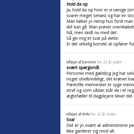
Hold da op
Ja, hold da op hvor er vi uenige (s
svarer meget seriøst og har en sto
Man køber jo netop hus fordi man e
det kan gå. Man prøver ovenikøbet a
Nå, men skidt nu med det.
Så giv mig et svar på dette:
Er det virkelig korrekt at opfører 
tilføjet af
beritom
for 22 år siden
svært spørgsmål
Personer med gæld(og jeg har selv 
noget uhelbredeligt, det kræver b
Pædofile mennesker er syge mennes
straf og som sådan står de i et reg
ægtefæller til dagplejere bliver det.
tilføjet af
KHN
for 22 år siden
Svar
Det er jo svært at administrerer pen
ikke garderer sig mod alt.