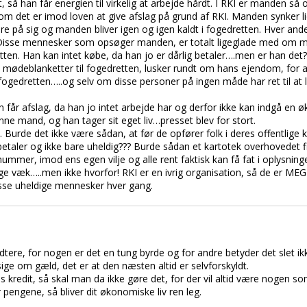
 så han får energien til virkelig at arbejde hårdt. I RKI er manden så
om det er imod loven at give afslag på grund af RKI. Manden synker li
øre på sig og manden bliver igen og igen kaldt i fogedretten. Hver a
 Disse mennesker som opsøger manden, er totalt ligeglade med om ma
n. Han kan intet købe, da han jo er dårlig betaler….men er han det?
ødeblanketter til fogedretten, lusker rundt om hans ejendom, for a
 fogedretten…..og selv om disse personer på ingen måde har ret til at lu
r afslag, da han jo intet arbejde har og derfor ikke kan indgå en ø
enne mand, og han tager sit eget liv…presset blev for stort.
 Burde det ikke være sådan, at før de opfører folk i deres offentlige 
etaler og ikke bare uheldig??? Burde sådan et kartotek overhovedet fi
ummer, imod ens egen vilje og alle rent faktisk kan få fat i oplysni
 væk…..men ikke hvorfor! RKI er en ivrig organisation, så de er MEGET 
isse uheldige mennesker hver gang.
ere, for nogen er det en tung byrde og for andre betyder det slet ik
e om gæld, det er at den næsten altid er selvforskyldt.
es kredit, så skal man da ikke gøre det, for der vil altid være nogen so
 pengene, så bliver dit økonomiske liv ren leg.