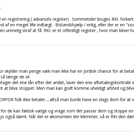
n
 en registrering ( advarsels register) . Sommetider bruges RKI. forkert.
af en meget lille indtægt . Bistandshjælp / enlig, eller der er en "soci
en urimelig straf at få. RKI. er et offentligt register , hvor man bliver
 for skylder man penge væk man ikke har en jordisk chance for at bet
 så længe de vil.
ptager det ene lån efter det andet, laver den ene afbetalingskontrakt
rtjent at blive stoppet. Men man kan godt komme uheldigt afsted og bli
RFOR folk ikke betaler.....altså man burde have en slags dom for at v
ion, for de kan faktisk vælge og vrage som det passer dem og stoppe 
 de jo også dømt. Når det er økonomien der klemmer, så er RKI den d