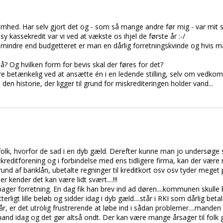
rksomhed. Har selv gjort det og - som så mange andre før mig - var mit
y kassekredit var vi ved at vækste os ihjel de første år :-/
 mindre end budgetteret er man en dårlig forretningskvinde og hvis 
å? Og hvilken form for bevis skal der føres for det?
re betænkelig ved at ansætte én i en ledende stilling, selv om vedkom
 historie, der ligger til grund for miskrediteringen holder vand...
olk, hvorfor de sad i en dyb gæld. Derefter kunne man jo undersøge
i kreditforening og i forbindelse med ens tidligere firma, kan der vær
grund af banklån, ubetalte regninger til kreditkort osv osv tyder mege
 kender det kan være lidt svært....!!!
ger forretning. En dag fik han brev ind ad døren....kommunen skulle 
terligt lille beløb og sidder idag i dyb gæld....står i RKI som dårlig bet
, er det utrolig frustrerende at løbe ind i sådan problemer....manden g
and idag og det gør altså ondt. Der kan være mange årsager til folk 