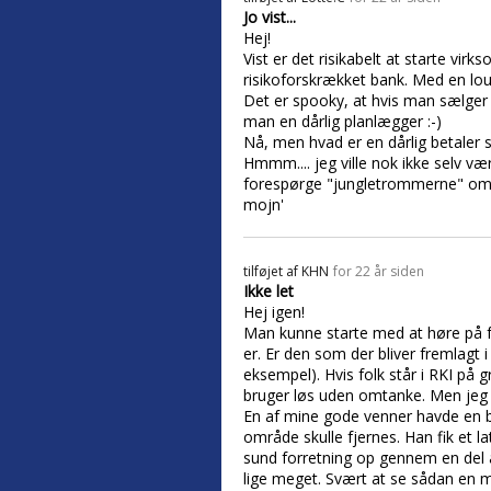
Jo vist...
Hej!
Vist er det risikabelt at starte vi
risikoforskrækket bank. Med en lous
Det er spooky, at hvis man sælger
man en dårlig planlægger :-)
Nå, men hvad er en dårlig betaler s
Hmmm.... jeg ville nok ikke selv væ
forespørge "jungletrommerne" om den
mojn'
tilføjet af
KHN
for 22 år siden
Ikke let
Hej igen!
Man kunne starte med at høre på f
er. Er den som der bliver fremlagt 
eksempel). Hvis folk står i RKI på 
bruger løs uden omtanke. Men jeg er
En af mine gode venner havde en ba
område skulle fjernes. Han fik et lat
sund forretning op gennem en del år
lige meget. Svært at se sådan en m