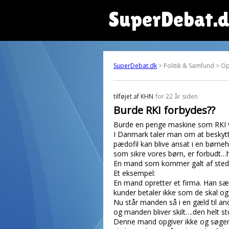
SuperDebat.
SuperDebat.dk
> Politik & Samfund > O
tilføjet af
KHN
for 22 år siden
Burde RKI forbydes??
Burde en penge maskine som RKI v
I Danmark taler man om at beskytt
pædofil kan blive ansat i en børneh
som sikre vores børn, er forbud
En mand som kommer galt af sted 
Et eksempel:
En mand opretter et firma. Han sæl
kunder betaler ikke som de skal og
Nu står manden så i en gæld til an
og manden bliver skilt….den helt st
Denne mand opgiver ikke og søger e