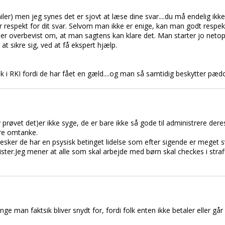
miler) men jeg synes det er sjovt at læse dine svar....du må endelig ik
r respekt for dit svar. Selvom man ikke er enige, kan man godt respe
r overbevist om, at man sagtens kan klare det. Man starter jo netop 
t sikre sig, ved at få ekspert hjælp.
folk i RKI fordi de har fået en gæld....og man så samtidig beskytter pæd
prøvet det)er ikke syge, de er bare ikke så gode til administrere dere
are omtanke.
ker de har en psysisk betinget lidelse som efter sigende er meget sv
ister.Jeg mener at alle som skal arbejde med børn skal checkes i straf
ge man faktsik bliver snydt for, fordi folk enten ikke betaler eller går