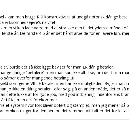
 - kan man bruge RKI konstruktivt til at undgå notorisk dårlige betal
ede virksomhedsejere's naivitet.
n - men vi kan lade være med at strække den til det yderste måned ef
første år. De første 4-5 år er det hårdt arbejde for en lavere løn, 
ler, burde der så ikke ligge beviser for man ER dårlig betaler.
ge dårlige "betalere" men man kan ikke altid se, om det firma man
 sårbar overfor manglende betaling....!!!
gæld som gerne VILLE betale, men har ikke muligheden. Ryger man in
man jo ikke en dårlig betaler....eller sagt på en anden måde, det er så 
kan dette lukke af for gode job, med god indtjening, indenfor ens branc
står i RKI, men det forekommer.
rre et system hvor folk bliver opført og stemplet, men jeg mener så
ore omkostninger for den person det rammer. Alt i alt er det for let at 