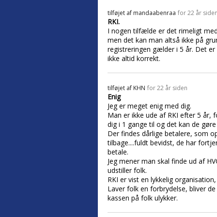
tilføjet af
mandaabenraa
for 22 år side
RKI.
I nogen tilfælde er det rimeligt med
men det kan man altså ikke på grund 
registreringen gælder i 5 år. Det er 
ikke altid korrekt.
tilføjet af
KHN
for 22 år siden
Enig
Jeg er meget enig med dig.
Man er ikke ude af RKI efter 5 år,
dig i 1 gange til og det kan de gøre
Der findes dårlige betalere, som o
tilbage....fuldt bevidst, de har fo
betale.
Jeg mener man skal finde ud af HVO
udstiller folk.
RKI er vist en lykkelig organisat
Laver folk en forbrydelse, bliver
kassen på folk ulykker.