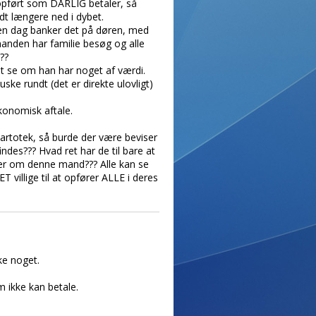
 opført som DÅRLIG betaler, så
dt længere ned i dybet.
nden dag banker det på døren, med
nden har familie besøg og alle
??
t se om han har noget af værdi.
ske rundt (det er direkte ulovligt)
konomisk aftale.
kartotek, så burde der være beviser
ndes??? Hvad ret har de til bare at
nger om denne mand??? Alle kan se
villige til at opfører ALLE i deres
ke noget.
m ikke kan betale.