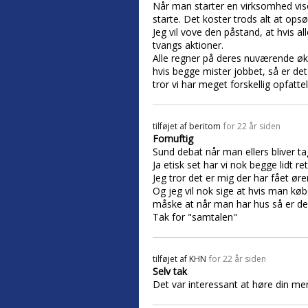
Når man starter en virksomhed vi
starte. Det koster trods alt at opsø
Jeg vil vove den påstand, at hvis 
tvangs aktioner.
Alle regner på deres nuværende øko
hvis begge mister jobbet, så er de
tror vi har meget forskellig opfatte
tilføjet af
beritom
for 22 år siden
Fornuftig
Sund debat når man ellers bliver tag
Ja etisk set har vi nok begge lidt ret
Jeg tror det er mig der har fået ø
Og jeg vil nok sige at hvis man kø
måske at når man har hus så er der 0
Tak for "samtalen"
tilføjet af
KHN
for 22 år siden
Selv tak
Det var interessant at høre din me