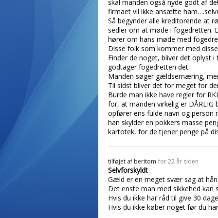
skal manden også nyde godt af det,
firmaet vil ikke ansætte ham….selv
Så begynder alle kreditorende at r
sedler om at møde i fogedretten.
hører om hans møde med fogedrette
Disse folk som kommer med disse m
Finder de noget, bliver det oplyst i
godtager fogedretten det.
Manden søger gældsernæring, men få
Til sidst bliver det for meget for d
Burde man ikke have regler for RKI.
for, at manden virkelig er DÅRLIG b
opfører ens fulde navn og person n
han skylder en pokkers masse penge
kartotek, for de tjener penge på d
tilføjet af
beritom
for 22 år siden
Selvforskyldt
Gæld er en meget svær sag at håndt
Det enste man med sikkehed kan sig
Hvis du ikke har råd til give 30 dag
Hvis du ikke køber noget før du har