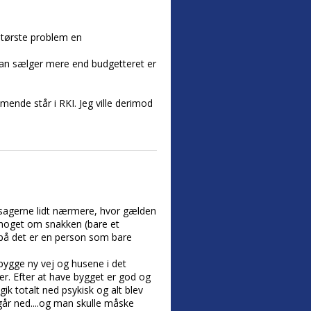
 største problem en
man sælger mere end budgetteret er
mende står i RKI. Jeg ville derimod
 sagerne lidt nærmere, hvor gælden
e noget om snakken (bare et
t på det er en person som bare
bygge ny vej og husene i det
aler. Efter at have bygget er god og
ik totalt ned psykisk og alt blev
går ned....og man skulle måske