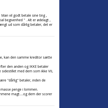
 Man vil godt betale sine ting ,
al begivenhed " . Alt er ødelagt ,
 hængt ud som dårlig betaler, det er
ale, kan den samme kreditor sætte
 efter den anden og IKKE betaler
ve sidestillet med dem som ikke VIL
ære "dårlig" betaler, inden de
en masse penge i lommen.
ømmene magt.....og dem der scorer