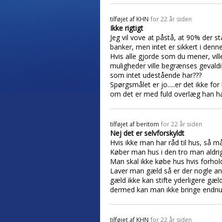
tilføjet af
KHN
for 22 år siden
Ikke rigtigt
Jeg vil vove at påstå, at 90% der 
banker, men intet er sikkert i denn
Hvis alle gjorde som du mener, vill
muligheder ville begrænses gevald
som intet udestående har???
Spørgsmålet er jo.....er det ikke 
om det er med fuld overlæg han har
tilføjet af
beritom
for 22 år siden
Nej det er selvforskyldt
Hvis ikke man har råd til hus, så må
Køber man hus i den tro man aldrig 
Man skal ikke købe hus hvis forholde
Laver man gæld så er der nogle and
gæld ikke kan stifte yderligere gæld
dermed kan man ikke bringe endnu 
tilføjet af
KHN
for 22 år siden