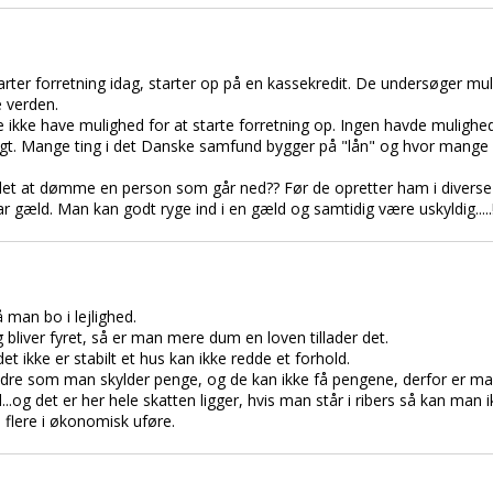
starter forretning idag, starter op på en kassekredit. De undersøger
e verden.
e ikke have mulighed for at starte forretning op. Ingen havde mulighe
igt. Mange ting i det Danske samfund bygger på "lån" og hvor mange 
for let at dømme en person som går ned?? Før de opretter ham i diverse
 gæld. Man kan godt ryge ind i en gæld og samtidig være uskyldig.....!
 man bo i lejlighed.
bliver fyret, så er man mere dum en loven tillader det.
t ikke er stabilt et hus kan ikke redde et forhold.
re som man skylder penge, og de kan ikke få pengene, derfor er man n
...og det er her hele skatten ligger, hvis man står i ribers så kan man 
flere i økonomisk uføre.