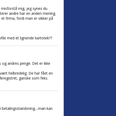
ke misforstå mig, jeg synes du
kterer andre har en anden mening.
et firma, fordi man er sikker på
ofile med et lignende kartotek??
s og andres penge. Det er ikke
ært helbredelig. De har fået en
feregistret, ganske som feks.
 i betalingsstandsning....man kan