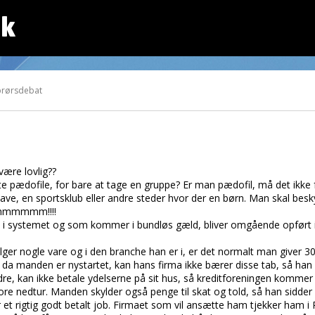
dk
prørsdebat
ære lovlig??
e pædofile, for bare at tage en gruppe? Er man pædofil, må det ikke 
ave, en sportsklub eller andre steder hvor der en børn. Man skal besk
t…hmmmmm!!!!
i systemet og som kommer i bundløs gæld, bliver omgående opført 
ger nogle vare og i den branche han er i, er det normalt man giver 30
 da manden er nystartet, kan hans firma ikke bærer disse tab, så han
dre, kan ikke betale ydelserne på sit hus, så kreditforeningen kommer 
ore nedtur. Manden skylder også penge til skat og told, så han sidder 
t rigtig godt betalt job. Firmaet som vil ansætte ham tjekker ham i 