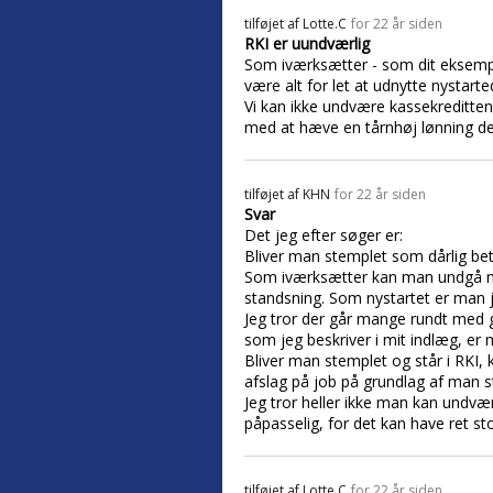
tilføjet af
Lotte.C
for 22 år siden
RKI er uundværlig
Som iværksætter - som dit eksempel
være alt for let at udnytte nystart
Vi kan ikke undvære kassekreditte
med at hæve en tårnhøj lønning de 
tilføjet af
KHN
for 22 år siden
Svar
Det jeg efter søger er:
Bliver man stemplet som dårlig beta
Som iværksætter kan man undgå man
standsning. Som nystartet er man jo
Jeg tror der går mange rundt med 
som jeg beskriver i mit indlæg, er 
Bliver man stemplet og står i RKI, 
afslag på job på grundlag af man 
Jeg tror heller ikke man kan undvæ
påpasselig, for det kan have ret st
tilføjet af
Lotte.C
for 22 år siden