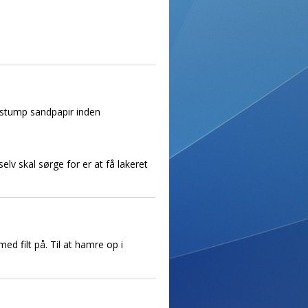
n stump sandpapir inden
elv skal sørge for er at få lakeret
d filt på. Til at hamre op i