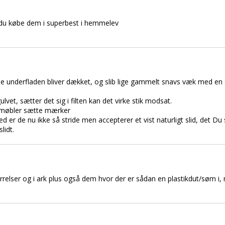
 du købe dem i superbest i hemmelev
 hele underfladen bliver dækket, og slib lige gammelt snavs væk med e
vet, sætter det sig i filten kan det virke stik modsat.
 møbler sætte mærker
d er de nu ikke så stride men accepterer et vist naturligt slid, det Du s
lidt.
elser og i ark plus også dem hvor der er sådan en plastikdut/søm i, me