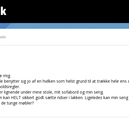
dk
selv
e mig.
og de benytter sig jo af en hvilken som helst grund til at trække hele en
oldsregler.
ller lignende under mine stole, mit sofabord og min seng.
n kan HELT sikkert godt sætte ridser i lakken. Ligeledes kan min seng
r de tunge møbler?