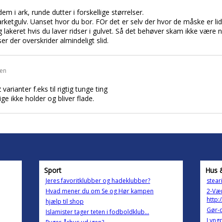
em i ark, runde dutter i forskellige størrelser.
rketgulv. Uanset hvor du bor. FOr det er selv der hvor de måske er lidt
 og lakeret hvis du laver ridser i gulvet. Så det behøver skam ikke være
er der overskrider almindeligt slid.
den
 varianter f.eks til rigtig tunge ting
ge ikke holder og bliver flade.
Sport
Hus 
Jeres favoritklubber og hadeklubber?
stear
Hvad mener du om Se og Hør kampen
2-Vær
http:
hjælp til shop
Gør-d
Islamister tager teten i fodboldklub...
Lyngp