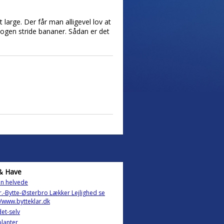
 large. Der får man alligevel lov at
 nogen stride bananer. Sådan er det
& Have
in helvede
.-Bytte-Østerbro Lækker Lejlighed se
//www.bytteklar.dk
et-selv
lanter