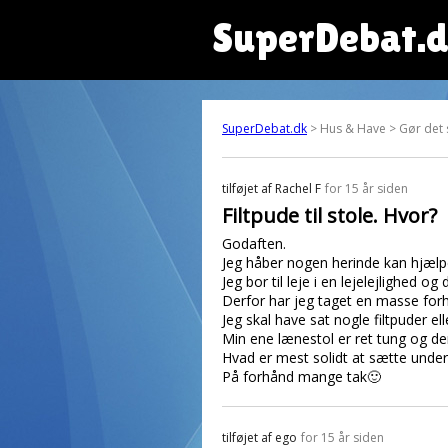
SuperDebat.
SuperDebat.dk
> Hus & Have > Gør det 
tilføjet af
Rachel F
for 15 år siden
Filtpude til stole. Hvor?
Godaften.
Jeg håber nogen herinde kan hjælp
Jeg bor til leje i en lejelejlighed 
Derfor har jeg taget en masse forh
Jeg skal have sat nogle filtpuder e
Min ene lænestol er ret tung og de
Hvad er mest solidt at sætte unde
På forhånd mange tak🙂
tilføjet af
ego
for 15 år siden