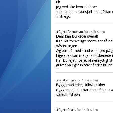
filt
jeg ved ikke hvor du boer
men er du her på sjælland, så kan
mvh ego
tilføjet af
Annonym
for 15 år siden
Dem kan Du købe overalt
Køb lidt forskellige størrelser så
påsætningen.
Og pas på med sand eller jord på gul
Ligeledes kan meget spidsbenede
Har Du lejet hos et almennyttigt ste
gulvet på eget iniativ når det bliver s
tilføjet af
flaks
for 15 år siden
Byggemarkeder, 10kr-butikker
Byggemarkeder har dem i flere størr
stole/bord ben.
tilføjet af
flaks
for 15 år siden