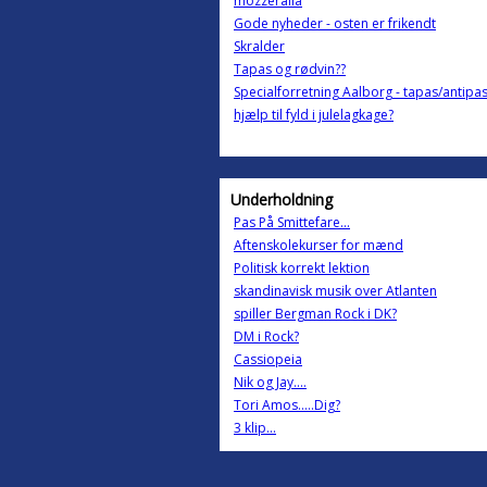
mozzeralla
Gode nyheder - osten er frikendt
Skralder
Tapas og rødvin??
Specialforretning Aalborg - tapas/antipas
hjælp til fyld i julelagkage?
Underholdning
Pas På Smittefare...
Aftenskolekurser for mænd
Politisk korrekt lektion
skandinavisk musik over Atlanten
spiller Bergman Rock i DK?
DM i Rock?
Cassiopeia
Nik og Jay....
Tori Amos.....Dig?
3 klip...