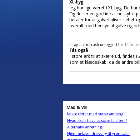
XL-byg
Jeg har lige været i XL byg. De har d
Og det er en god ide at beskytte pa
betaler for at gulvet bliver slebet
overalt med hensyn til gulve og rids
tilføjet af
mrcash unlogged
for 15 år si
Fås også
I store ark til at skære ud, findes i 2
som et klædeskab, da de andre billi
Mad & Vin
lækre retter med surstrømming
Hvad skal i have at spise til aften ?
Alternativ anretning?
Hjemmelavet dressing til grøn salat