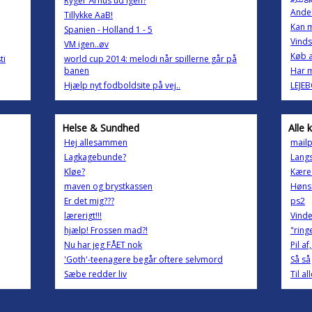
Ryger Århus ud igen?
Andel
Tillykke AaB!
Kan 
Spanien - Holland 1 - 5
Vind
VM igen..øv
Køb a
ti
world cup 2014: melodi når spillerne går på
banen
Har m
Hjælp nyt fodboldsite på vej..
LEJE
Helse & Sundhed
Alle 
Hej allesammen
mailp
Lagkagebunde?
Langs
Kløe?
Kære 
maven og brystkassen
Høns
Er det mig???
ps2
lærerigt!!!
Vind
hjælp! Frossen mad?!
"ring
Nu har jeg FÅET nok
Pil a
'Goth'-teenagere begår oftere selvmord
Så så
Sæbe redder liv
Til a