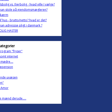
sbolig vs. Ejerbolig - hvad ville I vælge?
man stole på ejendomsmægleren?
skærm
f hus - brutto/netto? hvad er det?
an adressse pligt i danmark ?
BOLIG HASTER
kategorier
rogram "fryser"
omt internet
mødre....
epension
ende uvæsen
en"
f, Amor
lle mænd derude.....