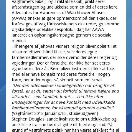
Vagttårnets Bibel,- og Traktatselskab, praktiserer
afstandstagen og udelukkelse som en del af deres lære.
Advocates for Awareness of Watchtower Abuses
(AAWA) ønsker at gøre opmærksom på den skade, der
forårsages af Vagttårnsselskabets ekstreme, grusomme
og skadelige udelukkelsespolitik. I dag har AAWA
lanceret en oplysningskampagne gennem de sociale
medier.
Tilhængere af Jehovas Vidners religion bliver oplært i at
afskære ethvert bånd til alle, selv deres egne
familiemedlemmer, der ikke overholder deres regler og
vejledninger. Der er forældre, der ikke har set deres
egne børn i flere år. Børn bliver instrueret i ikke at tale
med eller have kontakt med deres forældre i nogen
form, herunder noget så simpelt som en e-mail.
"Det den udelukkede i virkeligheden har brug for at
forstå, er at du sætter dit forhold til Jehova højere end
alt andet - selv familiebåndet. ... Led ikke efter
undskyldninger for at have kontakt med udelukkede
familiemedlemmer, for eksempel gennem e-mails."
(Vagttårnet 2013 Januar s.16., studieudgaven)
Stephen Douglas' sande livshistorie om udelukkelse og
adskillelse fra sine børn vil gribe dit hjerte og sind. På
grund af Vagttårnets politik har han været afskåret fra al