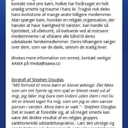
kontakt med sine børn, hvilket har forårsaget en helt
unødig smerte og traume i hans liv. Tragisk nok deles
hans livshistorie af mange andre tidligere medlemmer.
Man spørger bare, hvordan en religiøs organisation, der
hævder at have 'kærlighed til næsten', kan handle så
hjerteløst, så ufølsomt, så barbarisk ved at instruere
medlemmerne i at afskære alle bånd til deres
udelukkede familiemedlemmer. Deres tilhængere sørger
over dem, som var de døde, selvom de stadig lever.
Ønskes mere information om emnet, kontakt venligst
AAWA på media@aawa.co
Biografi af Stephen Douglas
"Mit forhold til mine børn er blevet ødelagt. Det føles
som om mit hjerte og min sjæl er blevet revet ud af
mig. Jeg føler mig bare tom indeni uden dem i mit liv.
Alt er blevet taget fra mig, som om jeg er den værste
person i verden. Mine børn er væk."
- Stephen Douglas
Det er svært at forestille sig, at så meget smerte kan
være det direkte resultat af en religiøs gruppes
sanktionerede udstødelsespraksis . Læs den utrolige og