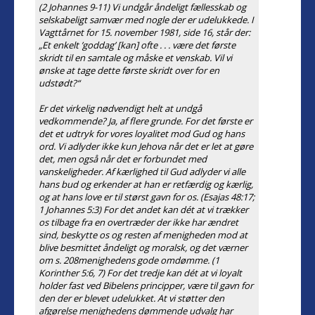
(2 Johannes 9-11) Vi undgår åndeligt fællesskab og
selskabeligt samvær med nogle der er udelukkede. I
Vagttårnet for 15. november 1981, side 16, står der:
„Et enkelt ’goddag’ [kan] ofte . . . være det første
skridt til en samtale og måske et venskab. Vil vi
ønske at tage dette første skridt over for en
udstødt?“
Er det virkelig nødvendigt helt at undgå
vedkommende? Ja, af flere grunde. For det første er
det et udtryk for vores loyalitet mod Gud og hans
ord. Vi adlyder ikke kun Jehova når det er let at gøre
det, men også når det er forbundet med
vanskeligheder. Af kærlighed til Gud adlyder vi alle
hans bud og erkender at han er retfærdig og kærlig,
og at hans love er til størst gavn for os. (Esajas 48:17;
1 Johannes 5:3) For det andet kan dét at vi trækker
os tilbage fra en overtræder der ikke har ændret
sind, beskytte os og resten af menigheden mod at
blive besmittet åndeligt og moralsk, og det værner
om s. 208menighedens gode omdømme. (1
Korinther 5:6, 7) For det tredje kan dét at vi loyalt
holder fast ved Bibelens principper, være til gavn for
den der er blevet udelukket. At vi støtter den
afgørelse menighedens dømmende udvalg har