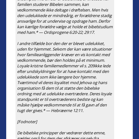
familien studerer Bibelen sammen, kan
vedkommende ikke deltage i drøftelsen. Men hvis
den udelukkede er mindreårig, er forældrene stadig
ansvarlige for at undervise og opdrage ham. Derfor
kan kærlige forældre vælge at holde et bibelstudium
med ham.* — Ordsprogene 6:20-22; 29:17.
I andre tilfælde bor den der er blevet udelukket,
uden for hjemmet. Selvom der kan være situationer
hvor familieanliggender kræver en vis kontakt med
vedkommende, bør den holdes på et minimum.
Loyale kristne familiemedlemmer vil s. 209ikke lede
efter undskyldninger for at have kontakt med den
udelukkede som ikke længere bor hjemme.
Tværtimod vil deres loyalitet mod Jehova og hans
organisation få dem til at støtte den bibelske
ordning med at udelukke overtrædere. Deres loyale
standpunkt er til overtræderens bedste og kan
måske hjælpe vedkommende til at få gavn af den
tugt der gives.* — Hebræerne 12:11.
[Fodnoter]
De bibelske principper der vedrører dette emne,
gælder også for dem der afskærer sig selv fra