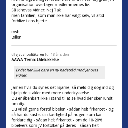
organisation overtager medlemmernes liv.
Så Jehovas Vidner: Nej Tak
men familien, som man ikke har valgt selv, vil altid
forblive i ens hjerte.
mvh
Billen
tilføjet af
politikeren
for 13 år siden
AAWA Tema: Udelukkelse
Er det her ikke bare en ny hadetråd mod jehovas
vidner.
Jamen hvis du synes dét Bjarne, så meld dig dog ind og
hjælp de stakler med mere undertrykkelse.
Du er åbenbart ikke i stand til at se hvad der sker rundt
om dig.
Du vil så gerne forstå bibelen - sådan helt firkantet - og
så har du kastet din kærlighed på nogen som kan
forklare dig - sådan helt firkantet - om de 10-20%
bibelvers som JV fortolker på deres - sådan helt