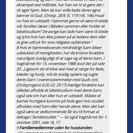
eksempel ved måltidet, har han ret til at gøre det i
sit eget hjem. Men de kan stille bede deres egne
bønner til Gud. (Ordsp. 28:9; Sl. 119:145, 146) Hvad
nu hvis en udstødt i hjemmet gerne vil være til stede
når familien læser i Bibelen sammen eller holder et
bibelstudium? De øvrige kan lade ham være til stede
og lytte hvis han ikke prøver på at belære dem eller
at give udtryk for sine religiøse opfattelser.“
8 Hvis et hjemmeboende mindreårigt barn bliver
udelukket af menigheden, har de kristne forældre
naturligvis stadig pligt til at tage sig af deres barn. I
Vagttårnet for 15. november 1988 stod der på side
20: „Ligesom de vil blive ved med at sørge for føde,
klæder og husly, må de stadig oplære og tugte
deres barn i overensstemmelse med Guds ord.
(Ordsprogene 6:20-22; 29:17) Kærlige forældre kan
således afholde et bibelstudium med deres barn,
også selv om han eller hun er udstødt. Måske vil
barnet hurtigere komme på fode igen hvis studiet
afholdes med ham eller hende alene. Men det kan
også være at vedkommende får lov til fortsat at
deltage i familiestudiet.“ — Se også Vagttårnet for 1.
oktober 2001, side 16, 17.
9
Familiemedlemmer uden for husstanden: