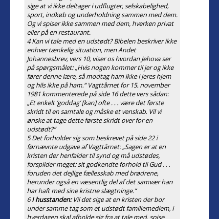
sige at vi ikke deltager i udflugter, selskabelighed,
sport, indkøb og underholdning sammen med dem.
Og vi spiser ikke sammen med dem, hverken privat
eller på en restaurant.
4 Kan vi tale med en udstødt? Bibelen beskriver ikke
enhver tænkelig situation, men Andet
Johannesbrev, vers 10, viser os hvordan Jehova ser
på spørgsmålet: „Hvis nogen kommer til jer og ikke
fører denne lære, så modtag ham ikke i jeres hjem
og hils ikke på ham.“ Vagttårnet for 15. november
1981 kommenterede på side 16 dette vers sådan:
„Et enkelt ’goddag’ [kan] ofte . . . være det første
skridt til en samtale og måske et venskab. Vil vi
ønske at tage dette første skridt over for en
udstødt?“
5 Det forholder sig som beskrevet på side 22 i
førnævnte udgave af Vagttårnet: „Sagen er at en
kristen der henfalder til synd og må udstødes,
forspilder meget: sit godkendte forhold til Gud . . .
foruden det dejlige fællesskab med brødrene,
herunder også en væsentlig del af det samvær han
har haft med sine kristne slægtninge.“
6
I husstanden:
Vil det sige at en kristen der bor
under samme tag som et udstødt familiemedlem, i
hverdagen skal afholde sig fra at tale med, spise