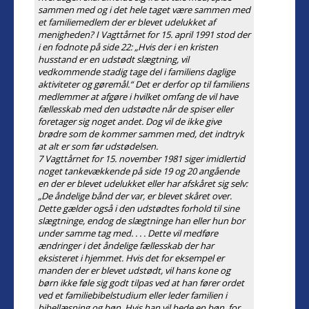
sammen med og i det hele taget være sammen med
et familiemedlem der er blevet udelukket af
menigheden? I Vagttårnet for 15. april 1991 stod der
i en fodnote på side 22: „Hvis der i en kristen
husstand er en udstødt slægtning, vil
vedkommende stadig tage del i familiens daglige
aktiviteter og gøremål.“ Det er derfor op til familiens
medlemmer at afgøre i hvilket omfang de vil have
fællesskab med den udstødte når de spiser eller
foretager sig noget andet. Dog vil de ikke give
brødre som de kommer sammen med, det indtryk
at alt er som før udstødelsen.
7 Vagttårnet for 15. november 1981 siger imidlertid
noget tankevækkende på side 19 og 20 angående
en der er blevet udelukket eller har afskåret sig selv:
„De åndelige bånd der var, er blevet skåret over.
Dette gælder også i den udstødtes forhold til sine
slægtninge, endog de slægtninge han eller hun bor
under samme tag med. . . . Dette vil medføre
ændringer i det åndelige fællesskab der har
eksisteret i hjemmet. Hvis det for eksempel er
manden der er blevet udstødt, vil hans kone og
børn ikke føle sig godt tilpas ved at han fører ordet
ved et familiebibelstudium eller leder familien i
bibellæsning og bøn. Hvis han vil bede en bøn, for