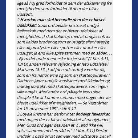
lige så høj grad forholdet til dem der afskærer sig fra
menigheden som forholdet til dem der bliver
udstødt.
2
Hvordan man skal behandle dem der er blevet
udelukket:
Guds ord befaler kristne at undgå
fællesskab med dem der er blevet udelukket af
menigheden: „I skal holde op med at omgås enhver
som kaldes broder og som er utugtig eller havesyg
eller afgudsdyrker eller spotter eller dranker eller
udsuger, ja end ikke spise sammen med en sådan. . .
. Fjern det onde menneske fra jer selv.“ (1 Kor. 5:11,
13) En anden relevant vejledning er Jesu udtalelse i
Mattæus 18:17: „Lad [den udstødte] være for dig
som en fra nationerne og som en skatteopkræver.“
Datidens jøder undgik venskaber med ikkejøder og
unødig kontakt med skatteopkrævere, som ingen
ville omgås. Med andre ord pålagde Jesus sine
disciple ikke at komme sammen med nogen der var
blevet udelukket af menigheden. — Se Vagttårnet
for 15. november 1981, side 9-12.
3 Loyale kristne har derfor intet åndeligt fællesskab
med nogen der er blevet udelukket af menigheden.
Men Guds ord siger desuden at vi
„end ikke [vil]
spise sammen med en sådan“.
(1 Kor. 5:11) Derfor
undgår vi også privat samvær med udstødte. Det vil