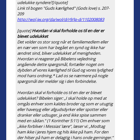
udelukke syndere?[/quote]
Link til bogen "Guds kærlighed" (Gods love) s. 207-
209
http://wol.jw.org/da/wol/d/r9/lp-d/1102008083
[quote]
Hvordan vi skal forholde os til en der er
blevet udelukket
Det volder os stor sorg når et familiemedlem eller
en nær ven som har begået en synd og ikke har
ændret sind, bliver udelukket af menigheden.
Hvordan vi reagerer på Bibelens vejledning
angående dette spørgsmål, fortæller noget om
dybden af vores kærlighed til Gud og vores lydighed
mod hans ordning.* Lad os se nærmere på nogle
spørgsmål der melder sig i den forbindelse.
Hvordan skal vi forholde os til en der er blevet
udelukket? Bibelen siger: „I skal holde op med at
omgås enhver som kaldes broder og som er utugtig
eller havesyg eller afgudsdyrker eller spotter eller
dranker eller udsuger, ja end ikke spise sammen
med en sådan.“ (1 Korinther 5:11) Om enhver som
„ikke forbliver i Messias’ lære“, læser vi: „Modtag
ham ikke i jeres hjem og hils ikke på ham. For den
der hilser på ham er delagtig i hans onde gerninger.“