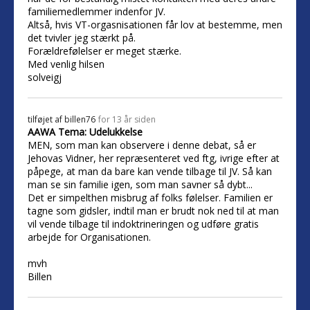
familiemedlemmer indenfor JV.
Altså, hvis VT-orgasnisationen får lov at bestemme, men
det tvivler jeg stærkt på.
Forældrefølelser er meget stærke.
Med venlig hilsen
solveigj
tilføjet af
billen76
for 13 år siden
AAWA Tema: Udelukkelse
MEN, som man kan observere i denne debat, så er
Jehovas Vidner, her repræsenteret ved ftg, ivrige efter at
påpege, at man da bare kan vende tilbage til JV. Så kan
man se sin familie igen, som man savner så dybt...
Det er simpelthen misbrug af folks følelser. Familien er
tagne som gidsler, indtil man er brudt nok ned til at man
vil vende tilbage til indoktrineringen og udføre gratis
arbejde for Organisationen.
mvh
Billen