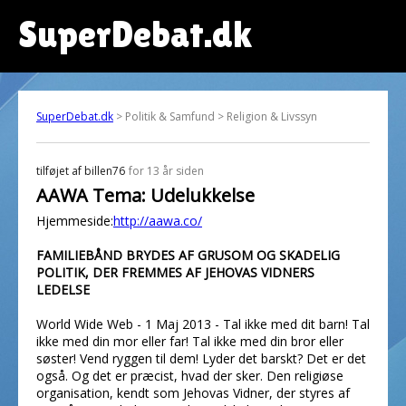
SuperDebat.dk
SuperDebat.dk
> Politik & Samfund > Religion & Livssyn
tilføjet af
billen76
for 13 år siden
AAWA Tema: Udelukkelse
Hjemmeside:
http://aawa.co/
FAMILIEBÅND BRYDES AF GRUSOM OG SKADELIG
POLITIK, DER FREMMES AF JEHOVAS VIDNERS
LEDELSE
World Wide Web - 1 Maj 2013 - Tal ikke med dit barn! Tal
ikke med din mor eller far! Tal ikke med din bror eller
søster! Vend ryggen til dem! Lyder det barskt? Det er det
også. Og det er præcist, hvad der sker. Den religiøse
organisation, kendt som Jehovas Vidner, der styres af