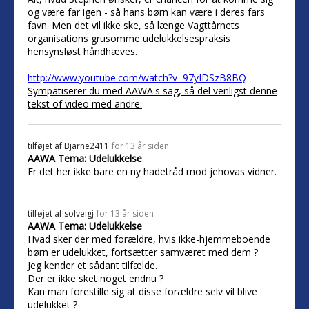
og være far igen - så hans børn kan være i deres fars
favn. Men det vil ikke ske, så længe Vagttårnets
organisations grusomme udelukkelsespraksis
hensynsløst håndhæves.
http://www.youtube.com/watch?v=97yIDSzB8BQ
Sympatiserer du med AAWA's sag, så del venligst denne
tekst of video med andre.
tilføjet af
Bjarne2411
for 13 år siden
AAWA Tema: Udelukkelse
Er det her ikke bare en ny hadetråd mod jehovas vidner.
tilføjet af
solveigj
for 13 år siden
AAWA Tema: Udelukkelse
Hvad sker der med forældre, hvis ikke-hjemmeboende
børn er udelukket, fortsætter samværet med dem ?
Jeg kender et sådant tilfælde.
Der er ikke sket noget endnu ?
Kan man forestille sig at disse forældre selv vil blive
udelukket ?