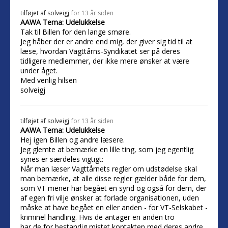
tilføjet af
solveigj
for 13 år siden
AAWA Tema: Udelukkelse
Tak til Billen for den lange smøre.
Jeg håber der er andre end mig, der giver sig tid til at
læse, hvordan Vagttårns-Syndikatet ser på deres
tidligere medlemmer, der ikke mere ønsker at være
under åget.
Med venlig hilsen
solveigj
tilføjet af
solveigj
for 13 år siden
AAWA Tema: Udelukkelse
Hej igen Billen og andre læsere.
Jeg glemte at bemærke en lille ting, som jeg egentlig
synes er særdeles vigtigt:
Når man læser Vagttårnets regler om udstødelse skal
man bemærke, at alle disse regler gælder både for dem,
som VT mener har begået en synd og også for dem, der
af egen fri vilje ønsker at forlade organisationen, uden
måske at have begået en eller anden - for VT-Selskabet -
kriminel handling. Hvis de antager en anden tro
har de for bestandig mistet kontakten med deres andre