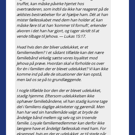
truffet, kan måske påvirke hjertet hos
overtræderen, som indtil da ikke har reageret på de
ældstes bestræbelser for at hjælpe ham. Dét at han
mister fællesskabet med dem han holder af, kan
måske føre til at han ’kommer til fornuft’, erkender
alvoren i det han har gjort, og tager skridt til at
vende tilbage til Jehova. — Lukas 15:17.
Hvad hvis den der bliver udelukket, er et
familiemedlem? I et sådant tilfælde kan det nære
familiebånd virkelig sætte vores loyalitet mod
Jehova på prøve. Hvordan skal vi forholde os over
for én i familien der er blevet udelukket? Vi kan ikke
komme ind på alle de situationer der kan opstå,
men lad os se på to grundlæggende.
I nogle tilfælde bor den der er blevet udelukket,
stadig hjemme. Eftersom udelukkelsen ikke
ophæver familiebåndene, vil han stadig kunne tage
del i familiens daglige aktiviteter og gøremål. Men
han har ved sin handlemåde valgt at bryde de
åndelige bånd mellem sig selv og sin troende
familie. Loyale familiemedlemmer kan derfor ikke
længere have et åndeligt fællesskab med ham. For
eksempel, hvis en der er udelukket, er til stede når