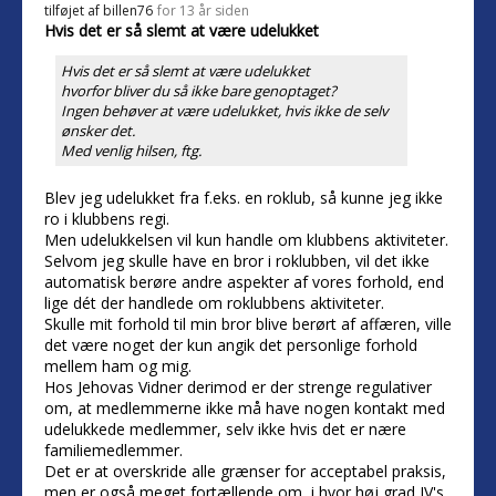
tilføjet af
billen76
for 13 år siden
Hvis det er så slemt at være udelukket
Hvis det er så slemt at være udelukket
hvorfor bliver du så ikke bare genoptaget?
Ingen behøver at være udelukket, hvis ikke de selv
ønsker det.
Med venlig hilsen, ftg.
Blev jeg udelukket fra f.eks. en roklub, så kunne jeg ikke
ro i klubbens regi.
Men udelukkelsen vil kun handle om klubbens aktiviteter.
Selvom jeg skulle have en bror i roklubben, vil det ikke
automatisk berøre andre aspekter af vores forhold, end
lige dét der handlede om roklubbens aktiviteter.
Skulle mit forhold til min bror blive berørt af affæren, ville
det være noget der kun angik det personlige forhold
mellem ham og mig.
Hos Jehovas Vidner derimod er der strenge regulativer
om, at medlemmerne ikke må have nogen kontakt med
udelukkede medlemmer, selv ikke hvis det er nære
familiemedlemmer.
Det er at overskride alle grænser for acceptabel praksis,
men er også meget fortællende om, i hvor høj grad JV's