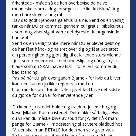
firkantede - måde så de kan overbevise de naive
mennesker som aldrig forsøger at se lidt kritisk på ting
men bare sluger alting råt.
Hav det godt i jehovas galehus Bjarne. Send os en venlig
tanke når DU er kommet igennem et "gratis" bibelkursus
- som dog viser sig at være det dyreste du nogensinde
har købt!
Send os en venlig tanke mere når DU er blevet døbt og
de har fået hånd- og halsret over dig og fået udslettet
din personlighed og gjort dig til et lallende storsmilende
fjols som render rundt med bindeslips og dårligt trykte
blade som du SKAL have afsat - for ellers kommer du i
bad standing.
Pas på når du går over gaden Bjarne - for hvis du bliver
kørt ned kan du jo ikke repareres med en
blodtransfusion - for det ville i givet fald blive det sidste
du gjorde før du var forhenværende JV'er.
Du kunne jo istedet holde dig fra den fjollede bog og
læse Jyllands-Posten istedet. Det er ikke så farligt. Hvis
du vil kan du måske blive avisbud for JP, det FÅR man
penge for Bjarne - i modsætning til at være bladbud hos
JV, der skal man BETALE for det man selv giver væk.
Så tag nu og vis os at du ikke er så naiv som (i hvert