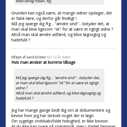
Med venlig hilsen, ftg.
Grunden kan også være, at mange vidner opdager, det
er falsk lære, og derfor går frivilligt !
Må jeg spørge dig ftg .. "ændre sind" .. betyder det, at
man skal blive ligesom "sk" for at være et rigtigt vidne ?
Altså man skal ændre adfærd, og blive løgnagtig og
hadefuld ?
tilføjet af
sand kristen
for 13 år siden
Hvis man ønsker at komme tilbage
Må jeg spørge dig ftg .. "ændre sind" .. betyder det,
at man skal blive ligesom "sk" for at være et rigtigt
vidne ?
Altså man skal ændre adfærd, og blive løgnagtig og
hadefuld ?
Jeg har mange gange bedt dig om at dokumentere og
bevise hvor jeg har skrevet noget der er løgn.
Din sygelige ondskabsfulde hidsighed, er ikke beviser.
At du ikke kan svare på spørgsmål, men i stedet henviser