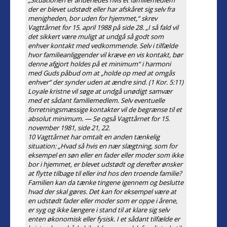
„Situationen er anderledes hvis et familiemedlem
der er blevet udstødt eller har afskåret sig selv fra
menigheden, bor uden for hjemmet,“ skrev
Vagttårnet for 15. april 1988 på side 28. „I så fald vil
det sikkert være muligt at undgå så godt som
enhver kontakt med vedkommende. Selv i tilfælde
hvor familieanliggender vil kræve en vis kontakt, bør
denne afgjort holdes på et minimum“ i harmoni
med Guds påbud om at „holde op med at omgås
enhver
“ der synder uden at ændre sind. (1 Kor. 5:11)
Loyale kristne vil søge at undgå unødigt samvær
med et sådant familiemedlem. Selv eventuelle
forretningsmæssige kontakter vil de begrænse til et
absolut minimum. — Se også Vagttårnet for 15.
november 1981, side 21, 22.
10 Vagttårnet har omtalt en anden tænkelig
situation: „Hvad så hvis en nær slægtning, som for
eksempel en søn eller en fader eller moder som ikke
bor i hjemmet, er blevet udstødt og derefter ønsker
at flytte tilbage til eller ind hos den troende familie?
Familien kan da tænke tingene igennem og beslutte
hvad der skal gøres. Det kan for eksempel være at
en udstødt fader eller moder som er oppe i årene,
er syg og ikke længere i stand til at klare sig selv
enten økonomisk eller fysisk. I et sådant tilfælde er