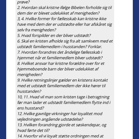
prøve?
2. Hvordan skal kristne ifølge Bibelen forholde sig til
dem der er blevet udelukket af menigheden?
3, 4. Hvilke former for fællesskab kan kristne ikke
have med dem der er udstødte eller har afskåret sig
selv fra menigheden?
5. Hvad forspilder en der bliver udstødt?
6. Skal en kristen afholde sig fra alt samkvem med et
udstødt familiemedlem i husstanden? Forklar.
7. Hvordan forandres det åndelige fællesskab i
hjemmet når et familiemedlem bliver udstødt?
8. Hvilket ansvar har kristne forældre over for et
hjemmeboende barn der bliver udelukket af
menigheden?
9. Hvilke retningslinjer gælder en kristens kontakt
med et udstødt familiemedlem der ikke hører til
husstanden?
10, 11. Hvad vil man som kristen tage i betragtning
før man lader et udstødt familiemedlem flytte ind i
ens husstand?
12. Hvilke gavnlige virkninger har loyalitet mod
vejledningen angående udstødelse?
13. Hvilken forandring gjorde et søskendepar, og
hvad førte det til?
14. Hvorfor vil vi loyalt støtte ordningen med at