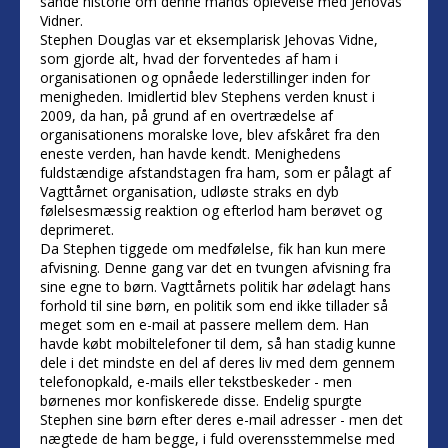
sande historie om denne mands oplevelse med Jehovas
Vidner.
Stephen Douglas var et eksemplarisk Jehovas Vidne,
som gjorde alt, hvad der forventedes af ham i
organisationen og opnåede lederstillinger inden for
menigheden. Imidlertid blev Stephens verden knust i
2009, da han, på grund af en overtrædelse af
organisationens moralske love, blev afskåret fra den
eneste verden, han havde kendt. Menighedens
fuldstændige afstandstagen fra ham, som er pålagt af
Vagttårnet organisation, udløste straks en dyb
følelsesmæssig reaktion og efterlod ham berøvet og
deprimeret.
Da Stephen tiggede om medfølelse, fik han kun mere
afvisning. Denne gang var det en tvungen afvisning fra
sine egne to børn. Vagttårnets politik har ødelagt hans
forhold til sine børn, en politik som end ikke tillader så
meget som en e-mail at passere mellem dem. Han
havde købt mobiltelefoner til dem, så han stadig kunne
dele i det mindste en del af deres liv med dem gennem
telefonopkald, e-mails eller tekstbeskeder - men
børnenes mor konfiskerede disse. Endelig spurgte
Stephen sine børn efter deres e-mail adresser - men det
nægtede de ham begge, i fuld overensstemmelse med