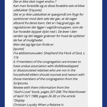
Der er ikke sket noget endnu ?
Kan man forestille sig at disse forældre selv vil blive
udelukket ?[/quote]
Det er jo ikke udelukket et spørgsmål om frygt for
sanktioner mod dem selv der gør, at de tager
afstand fra deres barn. Det er i høj grad pga. de
regulationer der ligger i vagttårnssuppen, som de
har hovedet dyppet dybt ned i. De lever i den
verden og det lægger grænser for hvad de opfatter
de har af muligheder.
Men det jeg lige kan finde er:
[quote]
Fra ældstemanualen: Shepherd the Flock of God, s.
116
6. If members of the congregation are known to
have undue association with disfellowsbipped
or disassociated relatives who are not in the
householdl elders should counsel and reason with
those members of the congregation from the
Scriptures.
Review with them information from the
"God's Love" book, pages 207-208; The Watchtower
of April 15/1 1988, pages 26-30; or the article
"Display
Christian Loyalty When a Relative Is