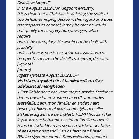
Disfellowshipped"
in the August 2002 Our Kingdom Ministry.
If it is clear that a Christian is violating the spirit of
the disfellowshipping decree in this regard and does
not respond to counsel, it may be that he would
not qualify for congregation privileges, which
require
one to be exemplary. He would not be dealt with
judidally
unless there is persistent spiritual association or
he openly criticizes the disfellowshipping decision.
[/quote]
[quote]
Rigets Tjeneste August 2002 s. 3-4
Vis kristen loyalitet når et familiemedlem bliver
udelukket af menigheden
1 Familiebåndene kan være meget stærke. Derfor er
det en prøve for en kristen når vedkommendes
ægtefælle, barn, mor, far eller en anden nært
beslægtet bliver udelukket af menigheden eller
afskærer sig selv fra den. (Matt. 10:37) Hvordan skal
loyale kristne behandle et sådant familiemedlem?
Hvordan forholder man sig til en udstødt der hører
til ens egen husstand? Lad os først se på hvad
Bibelen siger om emnet. Dens vejledning gælder i