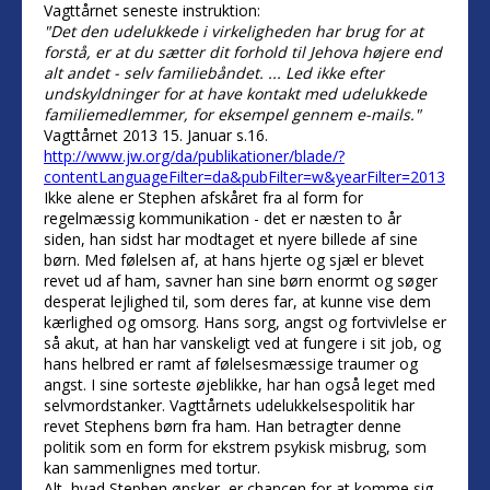
Vagttårnet seneste instruktion:
"Det den udelukkede i virkeligheden har brug for at
forstå, er at du sætter dit forhold til Jehova højere end
alt andet - selv familiebåndet. ... Led ikke efter
undskyldninger for at have kontakt med udelukkede
familiemedlemmer, for eksempel gennem e-mails."
Vagttårnet 2013 15. Januar s.16.
http://www.jw.org/da/publikationer/blade/?
contentLanguageFilter=da&pubFilter=w&yearFilter=2013
Ikke alene er Stephen afskåret fra al form for
regelmæssig kommunikation - det er næsten to år
siden, han sidst har modtaget et nyere billede af sine
børn. Med følelsen af, at hans hjerte og sjæl er blevet
revet ud af ham, savner han sine børn enormt og søger
desperat lejlighed til, som deres far, at kunne vise dem
kærlighed og omsorg. Hans sorg, angst og fortvivlelse er
så akut, at han har vanskeligt ved at fungere i sit job, og
hans helbred er ramt af følelsesmæssige traumer og
angst. I sine sorteste øjeblikke, har han også leget med
selvmordstanker. Vagttårnets udelukkelsespolitik har
revet Stephens børn fra ham. Han betragter denne
politik som en form for ekstrem psykisk misbrug, som
kan sammenlignes med tortur.
Alt, hvad Stephen ønsker, er chancen for at komme sig