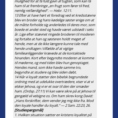
mulighed for at få fuld gavn af tugten, som kan få
ham til at frembringe „en frugt som fører til fred,
nemlig retfærdighed“. — Hebr. 12:11.
13 Efter at have hørt et foredrag ved et kredsstævne
blev en broder og hans kødelige søster enige om at
de måtte forholde sig anderledes til deres mor, som
boede et andet sted og havde været udstødt i seks
år. Lige efter stævnet ringede broderen til moderen
og fortalte at han og søsteren holdt meget af
hende, men at de ikke længere kunne tale med
hende undtagen i tilfælde af at vigtige
familieanliggender krævede at de kontaktede
hinanden. Kort efter begyndte moderen at komme
til møderne, og med tiden blev hun genoptaget.
Hendes mand, som ikke havde samme tro,
begyndte at studere og blev siden døbt.
14 Når vi loyalt støtter den bibelsk begrundede
ordning med at udelukke overtrædere, viser vi at vi
elsker Jehova, og vi er et svar til den der smæder
ham. (Ordsp. 27:11) Vi kan være sikre på at Jehova til
gengæld vil velsigne os. Om ham skrev kong David:
„Hans forskrifter, dem vender jeg mig ikke fra. Mod
den loyale handler du loyalt.“ — 2 Sam. 22:23, 26.
[Studiespørgsmål]
1. Hvilken situation sætter en kristens loyalitet på