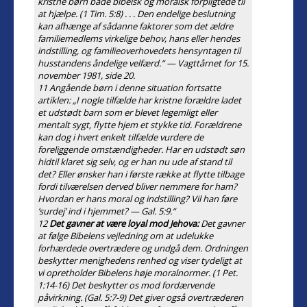
kristne børn både bibelsk og moralsk forpligtede til
at hjælpe. (1 Tim. 5:8) . . . Den endelige beslutning
kan afhænge af sådanne faktorer som det ældre
familiemedlems virkelige behov, hans eller hendes
indstilling, og familieoverhovedets hensyntagen til
husstandens åndelige velfærd.“ — Vagttårnet for 15.
november 1981, side 20.
11 Angående børn i denne situation fortsatte
artiklen: „I nogle tilfælde har kristne forældre ladet
et udstødt barn som er blevet legemligt eller
mentalt sygt, flytte hjem et stykke tid. Forældrene
kan dog i hvert enkelt tilfælde vurdere de
foreliggende omstændigheder. Har en udstødt søn
hidtil klaret sig selv, og er han nu ude af stand til
det? Eller ønsker han i første række at flytte tilbage
fordi tilværelsen derved bliver nemmere for ham?
Hvordan er hans moral og indstilling? Vil han føre
’surdej’ ind i hjemmet? — Gal. 5:9.“
12
Det gavner at være loyal mod Jehova:
Det gavner
at følge Bibelens vejledning om at udelukke
forhærdede overtrædere og undgå dem. Ordningen
beskytter menighedens renhed og viser tydeligt at
vi opretholder Bibelens høje moralnormer. (1 Pet.
1:14-16) Det beskytter os mod fordærvende
påvirkning. (Gal. 5:7-9) Det giver også overtræderen