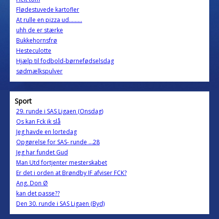
Flødestuvede kartofler
At rulle en pizza ud.........
uhh de er stærke
Bukkehornsfrø
Hesteculotte
Hjælp til fodbold-børnefødselsdag
sødmælkspulver
Sport
29. runde i SAS Ligaen (Onsdag)
Os kan Fck ik slå
Jeg havde en lortedag
Opgørelse for SAS- runde ...28
Jeg har fundet Gud
Man Utd fortjenter mesterskabet
Er det i orden at Brøndby IF afviser FCK?
Ang. Don Ø
kan det passe??
Den 30. runde i SAS Ligaen (Byd)