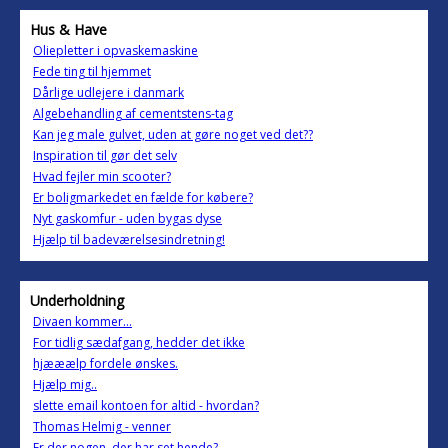
Hus & Have
Oliepletter i opvaskemaskine
Fede ting til hjemmet
Dårlige udlejere i danmark
Algebehandling af cementstens-tag
Kan jeg male gulvet, uden at gøre noget ved det??
Inspiration til gør det selv
Hvad fejler min scooter?
Er boligmarkedet en fælde for købere?
Nyt gaskomfur - uden bygas dyse
Hjælp til badeværelsesindretning!
Underholdning
Divaen kommer...
For tidlig sædafgang, hedder det ikke
hjææælp fordele ønskes.
Hjælp mig..
slette email kontoen for altid - hvordan?
Thomas Helmig - venner
Er der nogen, der har set hende?