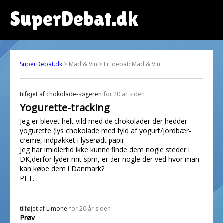
SuperDebat.dk
SuperDebat.dk
> Mad & Vin > Fri debat: Mad & Vin
tilføjet af
chokolade-søgeren
for 20 år siden
Yogurette-tracking
Jeg er blevet helt vild med de chokolader der hedder
yogurette (lys chokolade med fyld af yogurt/jordbær-
creme, indpakket i lyserødt papir
Jeg har imidlertid ikke kunne finde dem nogle steder i
DK,derfor lyder mit spm, er der nogle der ved hvor man
kan købe dem i Danmark?
PFT.
tilføjet af
Limone
for 20 år siden
Prøv