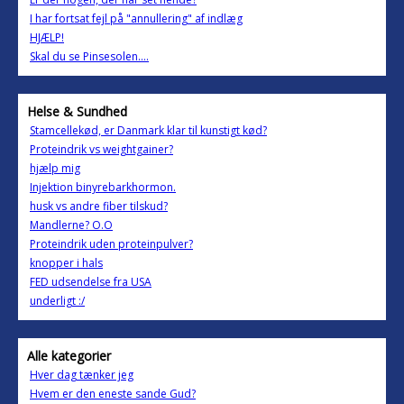
I har fortsat fejl på "annullering" af indlæg
HJÆLP!
Skal du se Pinsesolen….
Helse & Sundhed
Stamcellekød, er Danmark klar til kunstigt kød?
Proteindrik vs weightgainer?
hjælp mig
Injektion binyrebarkhormon.
husk vs andre fiber tilskud?
Mandlerne? O.O
Proteindrik uden proteinpulver?
knopper i hals
FED udsendelse fra USA
underligt :/
Alle kategorier
Hver dag tænker jeg
Hvem er den eneste sande Gud?