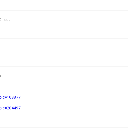
år siden
n
l?pic=109877
l?pic=204497