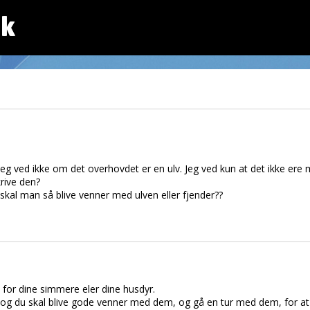
dk
jeg ved ikke om det overhovdet er en ulv. Jeg ved kun at det ikke ere m
rive den?
er skal man så blive venner med ulven eller fjender??
ge for dine simmere eler dine husdyr.
g du skal blive gode venner med dem, og gå en tur med dem, for at di