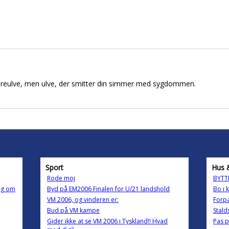
areulve, men ulve, der smitter din simmer med sygdommen.
Sport
Hus 
Rode moj
BYTT
ng om
Byd på EM2006 Finalen for U/21 landshold
Bo i 
VM 2006, og vinderen er:
Forpa
Bud på VM kampe
Stalds
Gider ikke at se VM 2006 i Tyskland!! Hvad
Pas 