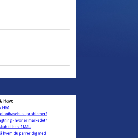
& Have
E FRØ
kolonihavehus - problemer?
gtning - hvor er markedet?
kab til hest ? Mål..
på hvem du parrer dig med