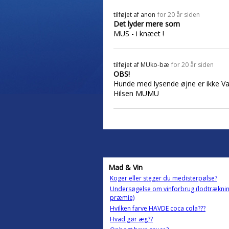
tilføjet af
anon
for 20 år siden
Det lyder mere som
MUS - i knæet !
tilføjet af
MUko-bæ
for 20 år siden
OBS!
Hunde med lysende øjne er ikke V
Hilsen MUMU
Mad & Vin
Koger eller steger du medisterpølse?
Undersøgelse om vinforbrug (lodtrækni
præmie)
Hvilken farve HAVDE coca cola???
Hvad gør æg??