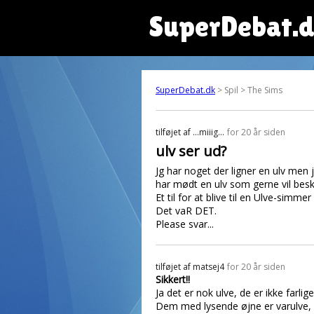
SuperDebat.
SuperDebat.dk
> Spil > The Sims
tilføjet af
...miiig...
for 20 år siden
ulv ser ud?
Jg har noget der ligner en ulv men 
har mødt en ulv som gerne vil besk
Et til for at blive til en Ulve-simm
Det vaR DET.
Please svar...
tilføjet af
matsej4
for 20 år siden
Sikkert!!
Ja det er nok ulve, de er ikke farli
Dem med lysende øjne er varulve, o