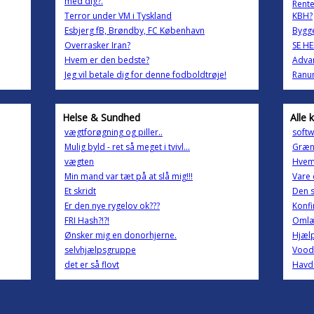
med dig?.
Rente
Terror under VM i Tyskland
KBH?
Esbjerg fB, Brøndby, FC København
Bygg
Overrasker Iran?
SE HE
Hvem er den bedste?
Advar
Jeg vil betale dig for denne fodboldtrøje!
Ranu
Helse & Sundhed
Alle 
vægtforøgning og piller..
softw
Mulig byld - ret så meget i tvivl...
Græn
vægten
Hvem 
Min mand var tæt på at slå mig!!!
Vare 
Et skridt
Den s
Er den nye rygelov ok???
Konfi
FRI Hash?!?!
Omlæ
Ønsker mig en donorhjerne.
Hjælp
selvhjælpsgruppe
Voo
det er så flovt
Havde