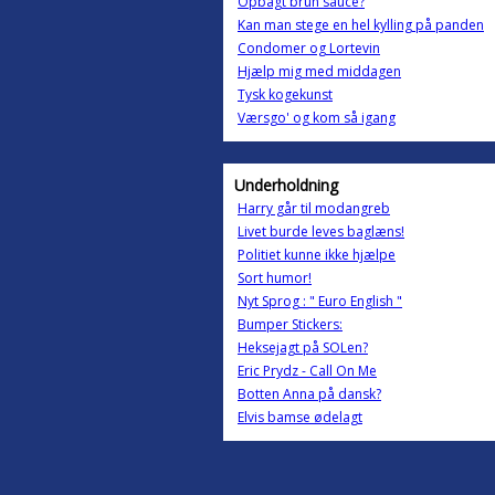
Opbagt brun sauce?
Kan man stege en hel kylling på panden
Condomer og Lortevin
Hjælp mig med middagen
Tysk kogekunst
Værsgo' og kom så igang
Underholdning
Harry går til modangreb
Livet burde leves baglæns!
Politiet kunne ikke hjælpe
Sort humor!
Nyt Sprog : " Euro English "
Bumper Stickers:
Heksejagt på SOLen?
Eric Prydz - Call On Me
Botten Anna på dansk?
Elvis bamse ødelagt