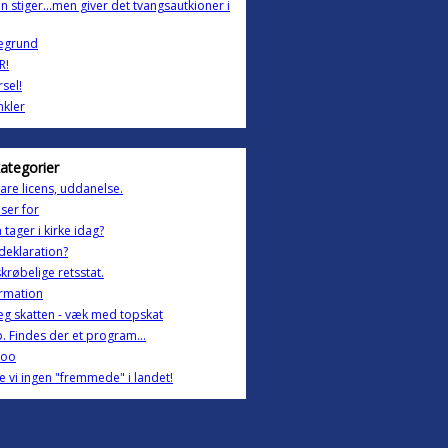
n stiger...men giver det tvangsautkioner i
egrund
R!
sel!
nkler
kategorier
are licens, uddanelse.
ser for
tager i kirke idag?
deklaration?
krøbelige retsstat.
rmation
g skatten - væk med topskat
. Findes der et program...
doo
 vi ingen "fremmede" i landet!