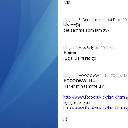
Mis
tilføjet af
PeDersen med blødt D
for 20 
Ulv :==)))
det samme som lam :¤//
tilføjet af
Miss Sally
for 20 år siden
Hmmm
.....tja....Hi hi ret go
tilføjet af
HOOOOWWLLL
for 20 år side
HOOOOWWLLL....
Her er min tamme ulv
http://www.fotokritik.dk/kritik.htm
og glædelig jul
http://www.fotokritik.dk/kritik.htm
;-)