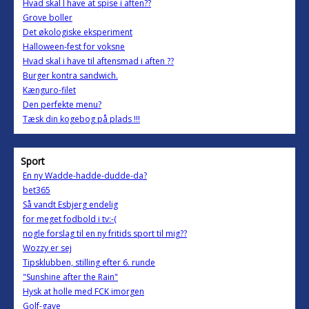
Hvad skal I have at spise i aften??
Grove boller
Det økologiske eksperiment
Halloween-fest for voksne
Hvad skal i have til aftensmad i aften ??
Burger kontra sandwich.
Kænguro-filet
Den perfekte menu?
Tæsk din kogebog på plads !!!
Sport
En ny Wadde-hadde-dudde-da?
bet365
Så vandt Esbjerg endelig
for meget fodbold i tv:-(
nogle forslag til en ny fritids sport til mig??
Wozzy er sej
Tipsklubben, stilling efter 6. runde
"Sunshine after the Rain"
Hysk at holle med FCK imorgen
Golf-gave