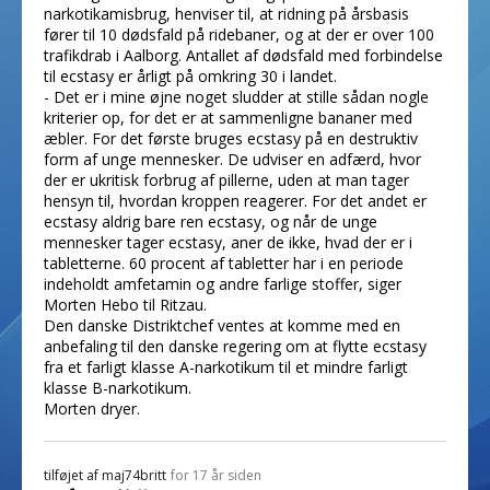
narkotikamisbrug, henviser til, at ridning på årsbasis
fører til 10 dødsfald på ridebaner, og at der er over 100
trafikdrab i Aalborg. Antallet af dødsfald med forbindelse
til ecstasy er årligt på omkring 30 i landet.
- Det er i mine øjne noget sludder at stille sådan nogle
kriterier op, for det er at sammenligne bananer med
æbler. For det første bruges ecstasy på en destruktiv
form af unge mennesker. De udviser en adfærd, hvor
der er ukritisk forbrug af pillerne, uden at man tager
hensyn til, hvordan kroppen reagerer. For det andet er
ecstasy aldrig bare ren ecstasy, og når de unge
mennesker tager ecstasy, aner de ikke, hvad der er i
tabletterne. 60 procent af tabletter har i en periode
indeholdt amfetamin og andre farlige stoffer, siger
Morten Hebo til Ritzau.
Den danske Distriktchef ventes at komme med en
anbefaling til den danske regering om at flytte ecstasy
fra et farligt klasse A-narkotikum til et mindre farligt
klasse B-narkotikum.
Morten dryer.
tilføjet af
maj74britt
for 17 år siden