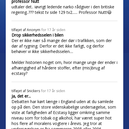
professor Nutt
udtaler det.. iøvrigt ledende narko rådgiver i den britiske
regering..??? tekst tv side 129 tv2...... Professor Nutt!😃
tilføjet af
Anonym
for 17 år siden
Drop sikkerhedsselen i bilen
Der er ikke nær så mange der dør i trafikken, som der
dør af rygning. Derfor er det ikke farligt, og derfor
behøver vi ikke sikkerhedsselen....
Melder historien noget om, hvor mange unge der ender i
afhængighed af hårdere stoffer, efter (mis)brug af
ecstasy?
tilføjet af
Snickers
for 17 år siden
Ja, det er...
Debatten har kørt længe i England uden at du samlede
op på den. Den store videnskabelige undersøgelse, som
viste at farligheden af Ecstasy ligger omkring samme
niveau som for tobak og alkohol, har været super hot
hos flere af moralens vogtere i årevis. Jeg tror at
undersøgelsen er fra sommeren 2005 eller 2006.