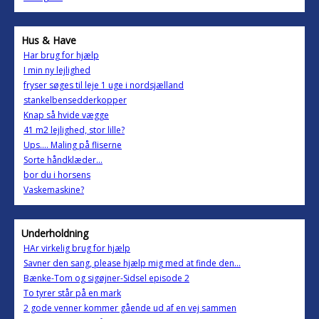
Hus & Have
Har brug for hjælp
I min ny lejlighed
fryser søges til leje 1 uge i nordsjælland
stankelbensedderkopper
Knap så hvide vægge
41 m2 lejlighed, stor lille?
Ups.... Maling på fliserne
Sorte håndklæder...
bor du i horsens
Vaskemaskine?
Underholdning
HAr virkelig brug for hjælp
Savner den sang, please hjælp mig med at finde den...
Bænke-Tom og sigøjner-Sidsel episode 2
To tyrer står på en mark
2 gode venner kommer gående ud af en vej sammen