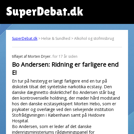
SuperDebat.dk
SuperDebat.dk
> Helse & Sundhed > Alkohol og stofmisbrug
tilføjet af
Morten Dryer.
for 17 år siden
Bo Andersen: Ridning er farligere end
E!
En tur på hesteryg er langt farligere end en tur på
diskotek tilsat det syntetiske narkotika ecstasy. Den
danske dægnnetto diskriktchef Bo Andersen står bag
den kontroversielle holdning, der møder hård modstand
hos den danske ecstasyekspert Morten Hebo, som er
psykiater og overlæge ved den selvejende institution
Stofrådgivningen i København samt på Hvidovre
Hospital.
Bo Andersen, som er leder af det danske
indenrigsministeriums rådgivningspanel for