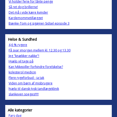
Vi holder ferie for lånte penge
Så ret dog brillerne!
Det må i vide kære kvinder
Kardemommetillægget
Bænke-Tom og sigøjner-Sidsel episode 3
Helse & Sundhed
4,6 % rygere
Få svar imorgen mellem kl. 12.30 og 13.30
Jeg "knækker nakke"!
Hjælp vil tage på
Kan lykkepiller forhindre forelskelse?
kolesterol medicin
Flere rygeforbud - ja tak
Viden om børn af misbrugere
hjælp til dansk-tysk tandlægeklinik
slankeven soeges!!!!!
Alle kategorier
Fars dag