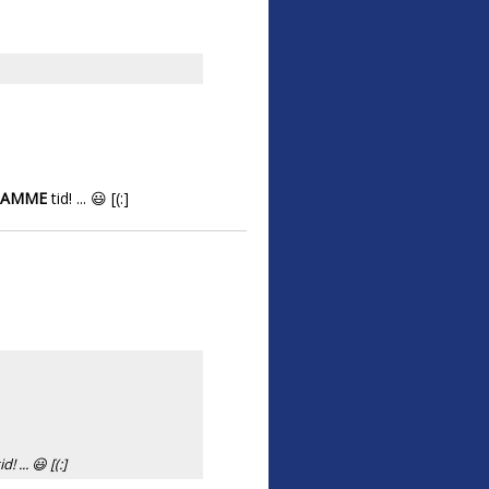
SAMME
tid! ... 😃 [(:]
id! ... 😃 [(:]