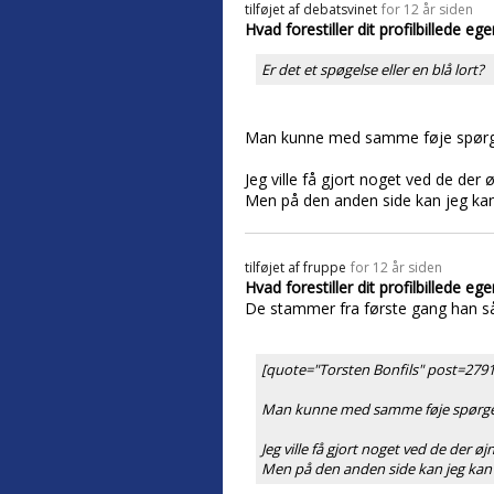
tilføjet af
debatsvinet
for 12 år siden
Hvad forestiller dit profilbillede ege
Er det et spøgelse eller en blå lort?
Man kunne med samme føje spørge hv
Jeg ville få gjort noget ved de der øj
Men på den anden side kan jeg ka
tilføjet af
fruppe
for 12 år siden
Hvad forestiller dit profilbillede ege
De stammer fra første gang han s
[quote="Torsten Bonfils" post=27918
Man kunne med samme føje spørge hva
Jeg ville få gjort noget ved de der øjn
Men på den anden side kan jeg kan