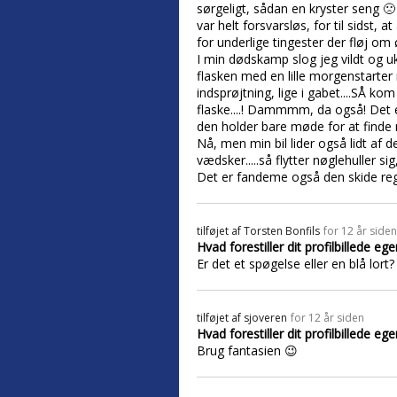
sørgeligt, sådan en kryster seng 
var helt forsvarsløs, for til sidst, 
for underlige tingester der fløj om
I min dødskamp slog jeg vildt og u
flasken med en lille morgenstarter
indsprøjtning, lige i gabet....SÅ ko
flaske....! Dammmm, da også! Det 
den holder bare møde for at finde
Nå, men min bil lider også lidt af 
vædsker.....så flytter nøglehuller 
Det er fandeme også den skide reg
tilføjet af
Torsten Bonfils
for 12 år siden
Hvad forestiller dit profilbillede ege
Er det et spøgelse eller en blå lort?
tilføjet af
sjoveren
for 12 år siden
Hvad forestiller dit profilbillede ege
Brug fantasien 😉