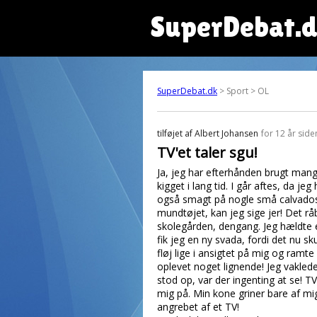
SuperDebat.
SuperDebat.dk
> Sport > OL
tilføjet af
Albert Johansen
for 12 år side
TV'et taler sgu!
Ja, jeg har efterhånden brugt mange
kigget i lang tid. I går aftes, da 
også smagt på nogle små calvados - 
mundtøjet, kan jeg sige jer! Det r
skolegården, dengang. Jeg hældte e
fik jeg en ny svada, fordi det nu 
fløj lige i ansigtet på mig og ramte 
oplevet noget lignende! Jeg vaklede
stod op, var der ingenting at se! TV
mig på. Min kone griner bare af mig
angrebet af et TV!