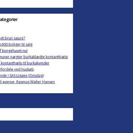
kategorier
gt brun sauce?
.600 boliger til salg
f kongehuset nu!
uner nægter burkaklædte kontanthjælp
 kontanthælp til burkakvinder
efordele ved huskøb
unde i SAS Ligaen (Onsdag)
d avenue, Rasmus Walter Hansen