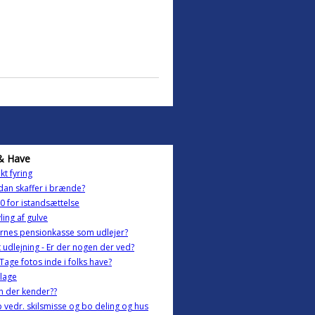
& Have
kt fyring
an skaffer i brænde?
0 for istandsættelse
ling af gulve
rnes pensionkasse som udlejer?
t udlejning - Er der nogen der ved?
 Tage fotos inde i folks have?
lage
n der kender??
 vedr. skilsmisse og bo deling og hus