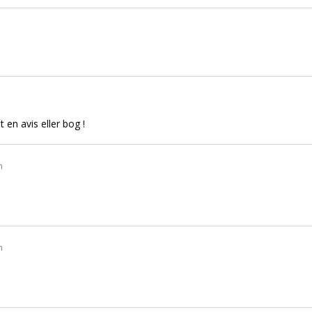
t en avis eller bog !
n
n