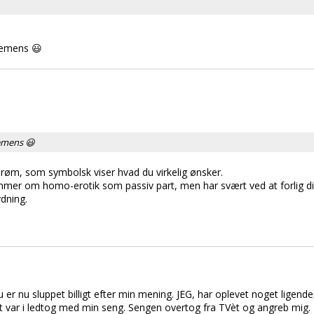
tremens 😃
remens 😃
 drøm, som symbolsk viser hvad du virkelig ønsker.
ømmer om homo-erotik som passiv part, men har svært ved at forlig di
dning.
er nu sluppet billigt efter min mening. JEG, har oplevet noget ligende,
t var i ledtog med min seng. Sengen overtog fra TVèt og angreb mig. 