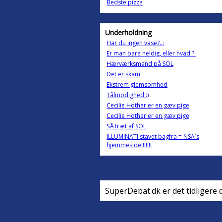
Bedste pizza
Underholdning
Har du ingen vase?..:
Er man bare heldig, eller hvad ?.
Hærværksmand på SOL
Det er skam
Ekstrem glemsomhed
Tålmodighed :)
Cecilie Hother er en gæv pige
Cecilie Hother er en gæv pige
SÅ træt af SOL
ILLUMINATI stavet bagfra = NSA´s
hjemmeside!!!!!!!
SuperDebat.dk er det tidligere 