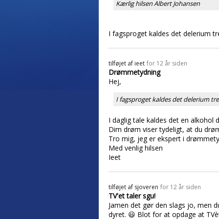
Kærlig hilsen Albert Johansen
I fagsproget kaldes det delerium 
tilføjet af
ieet
for 12 år siden
Drømmetydning
Hej,
I fagsproget kaldes det delerium t
I daglig tale kaldes det en alkohol
Dim drøm viser tydeligt, at du dr
Tro mig, jeg er ekspert i drømmety
Med venlig hilsen
Ieet
tilføjet af
sjoveren
for 12 år siden
TV'et taler sgu!
Jamen det gør den slags jo, men du 
dyret. 😃 Blot for at opdage at TVè