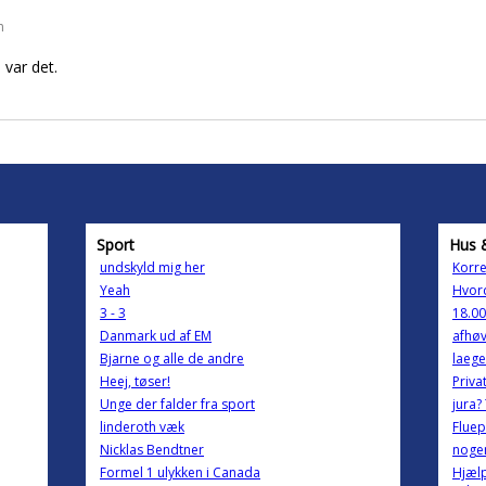
n
 var det.
Sport
Hus 
undskyld mig her
Korre
Yeah
Hvord
3 - 3
18.00
Danmark ud af EM
afhøv
Bjarne og alle de andre
laege
Heej, tøser!
Priva
Unge der falder fra sport
jura?
linderoth væk
Fluep
Nicklas Bendtner
noge
Formel 1 ulykken i Canada
Hjælp