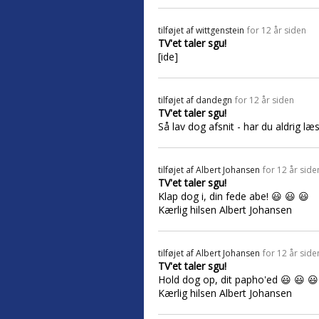
tilføjet af
wittgenstein
for 12 år siden
TV'et taler sgu!
[ide]
tilføjet af
dandegn
for 12 år siden
TV'et taler sgu!
Så lav dog afsnit - har du aldrig læs
tilføjet af
Albert Johansen
for 12 år side
TV'et taler sgu!
Klap dog i, din fede abe! 😃 😃 😃
Kærlig hilsen Albert Johansen
tilføjet af
Albert Johansen
for 12 år side
TV'et taler sgu!
Hold dog op, dit papho'ed 😃 😃 😃
Kærlig hilsen Albert Johansen