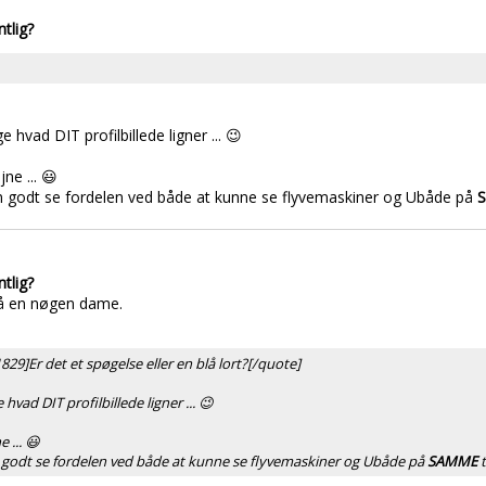
ntlig?
ad DIT profilbillede ligner ... 😉
ne ... 😃
n godt se fordelen ved både at kunne se flyvemaskiner og Ubåde på
ntlig?
å en nøgen dame.
29]Er det et spøgelse eller en blå lort?[/quote]
d DIT profilbillede ligner ... 😉
e ... 😃
 godt se fordelen ved både at kunne se flyvemaskiner og Ubåde på
SAMME
t