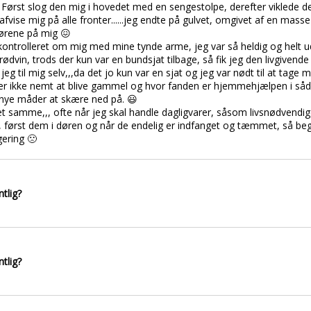
 Først slog den mig i hovedet med en sengestolpe, derefter viklede d
at afvise mig på alle fronter......jeg endte på gulvet, omgivet af en mass
 ørene på mig 😖
kontrolleret om mig med mine tynde arme, jeg var så heldig og helt u
 rødvin, trods der kun var en bundsjat tilbage, så fik jeg den livgive
m jeg til mig selv,,,da det jo kun var en sjat og jeg var nødt til at ta
er ikke nemt at blive gammel og hvor fanden er hjemmehjælpen i sådan
 nye måder at skære ned på. 😃
det samme,,, ofte når jeg skal handle dagligvarer, såsom livsnødvendige
sig, først dem i døren og når de endelig er indfanget og tæmmet, så b
ering 🙁
ntlig?
ntlig?