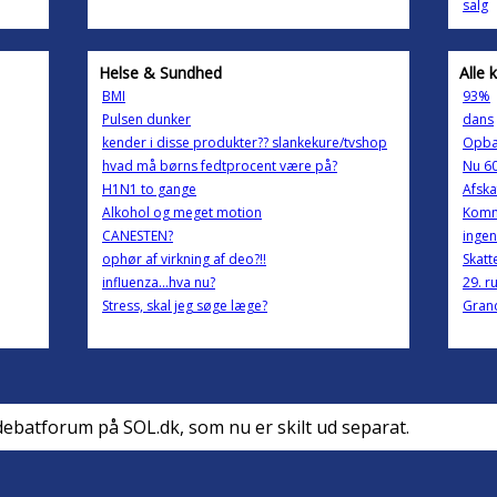
salg
Helse & Sundhed
Alle 
BMI
93%
Pulsen dunker
dans
kender i disse produkter?? slankekure/tvshop
Opba
hvad må børns fedtprocent være på?
Nu 60
H1N1 to gange
Afska
Alkohol og meget motion
Komm
CANESTEN?
ingen
ophør af virkning af deo?!!
Skatt
influenza...hva nu?
29. r
Stress, skal jeg søge læge?
Gran
debatforum på SOL.dk, som nu er skilt ud separat.