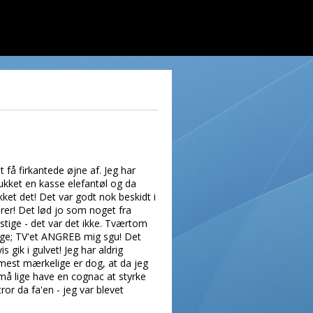
 få firkantede øjne af. Jeg har
rukket en kasse elefantøl og da
ket det! Det var godt nok beskidt i
rer! Det lød jo som noget fra
stige - det var det ikke. Tværtom
lige; TV'et ANGREB mig sgu! Det
 gik i gulvet! Jeg har aldrig
t mest mærkelige er dog, at da jeg
g må lige have en cognac at styrke
or da fa'en - jeg var blevet