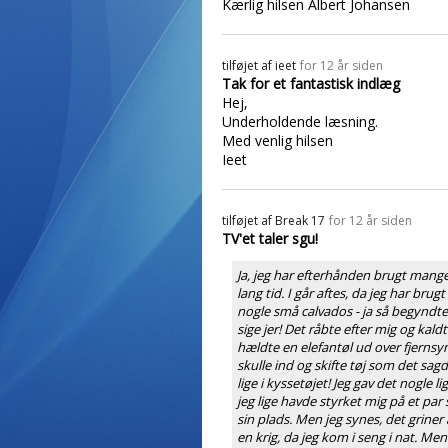
Kærlig hilsen Albert Johansen
tilføjet af
ieet
for 12 år siden
Tak for et fantastisk indlæg
Hej,
Underholdende læsning.
Med venlig hilsen
Ieet
tilføjet af
Break 17
for 12 år siden
TV'et taler sgu!
Ja, jeg har efterhånden brugt mange, 
lang tid. I går aftes, da jeg har br
nogle små calvados - ja så begyndte 
sige jer! Det råbte efter mig og ka
hældte en elefantøl ud over fjernsyn
skulle ind og skifte tøj som det sa
lige i kyssetøjet! Jeg gav det nogle l
jeg lige havde styrket mig på et par
sin plads. Men jeg synes, det griner
en krig, da jeg kom i seng i nat. Men 