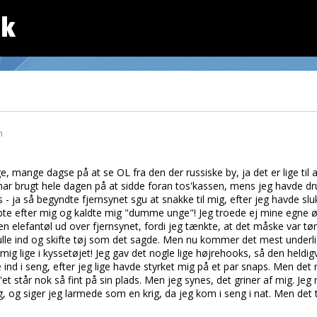
dk
n
, mange dagse på at se OL fra den der russiske by, ja det er lige til at
jeg har brugt hele dagen på at sidde foran tos'kassen, mens jeg havde d
ja så begyndte fjernsynet sgu at snakke til mig, efter jeg havde sluk
åbte efter mig og kaldte mig "dumme unge"! Jeg troede ej mine egne ø
n elefantøl ud over fjernsynet, fordi jeg tænkte, at det måske var tør
skulle ind og skifte tøj som det sagde. Men nu kommer det mest under
mig lige i kyssetøjet! Jeg gav det nogle lige højrehooks, så den heldigvis
 ind i seng, efter jeg lige havde styrket mig på et par snaps. Men de
'et står nok så fint på sin plads. Men jeg synes, det griner af mig. Je
, og siger jeg larmede som en krig, da jeg kom i seng i nat. Men det tr