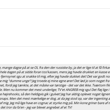
mange dagse på at se OL fra den der russiske by, ja det er lige til at få firkan
ugt hele dagen på at sidde foran tos'kassen, mens jeg havde drukket en kasse 
fjernsynet sgu at snakke til mig, efter jeg havde slukket det! Det var godt no
ldte mig "dumme unge"! Jeg troede ej mine egne ører! Det lød jo som noget fr
et, fordi jeg tænkte, at det måske var tørstige - det var det ikke. Tværtom fik
gde. Men nu kommer det mest underlige; TV'et ANGREB mig sgu! Det fløj lige i
ige højrehooks, så den heldigvis gik i gulvet! Jeg har aldrig oplevet noget lignen
 snaps. Men det mest mærkelige er dog, at da jeg stod op, var der ingenting at
 af mig. Jeg må lige have en cognac at styrke mig på. Min kone griner bare af
det tror da fa'en - jeg var blevet angrebet af et TV!