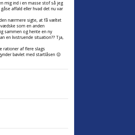
en mig ind i en masse stof så jeg
e gåse affald eller hvad det nu var
den nærmere sigte, at få væltet
nde vædske som en anden
ge mig sammen og hente en ny
 en livstruende situation?? Tja,
 rationer af flere slags
egynder bøvlet med startlåsen 😖