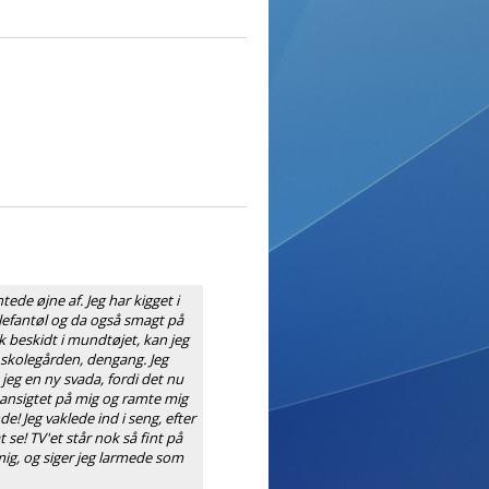
tede øjne af. Jeg har kigget i
elefantøl og da også smagt på
k beskidt i mundtøjet, kan jeg
a skolegården, dengang. Jeg
 jeg en ny svada, fordi det nu
 ansigtet på mig og ramte mig
de! Jeg vaklede ind i seng, efter
 se! TV'et står nok så fint på
 mig, og siger jeg larmede som