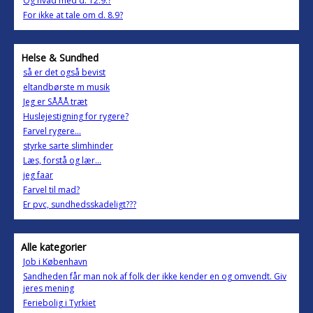
Og hvad med d. 12.9.?
For ikke at tale om d. 8.9?
Helse & Sundhed
så er det også bevist
eltandbørste m musik
Jeg er SÅÅÅ træt
Huslejestigning for rygere?
Farvel rygere...
styrke sarte slimhinder
Læs, forstå og lær...
jeg faar
Farvel til mad?
Er pvc, sundhedsskadeligt???
Alle kategorier
Job i København
Sandheden får man nok af folk der ikke kender en og omvendt. Giv
jeres mening
Feriebolig i Tyrkiet