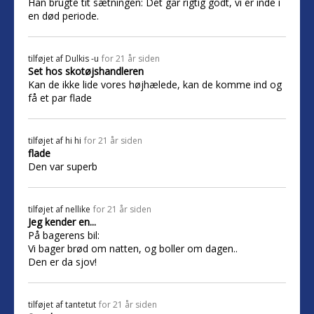
Han brugte tit sætningen: Det går rigtig godt, vi er inde i
en død periode.
tilføjet af
Dulkis -u
for 21 år siden
Set hos skotøjshandleren
Kan de ikke lide vores højhælede, kan de komme ind og
få et par flade
tilføjet af
hi hi
for 21 år siden
flade
Den var superb
tilføjet af
nellike
for 21 år siden
Jeg kender en...
På bagerens bil:
Vi bager brød om natten, og boller om dagen..
Den er da sjov!
tilføjet af
tantetut
for 21 år siden