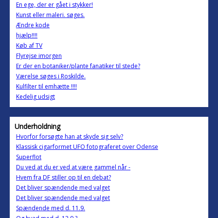
En ege, der er gået i stykker!
Kunst eller maleri. søges.
Ændre kode
hjælp!!!!
Køb af TV
Flyrejse imorgen
Er der en botaniker/plante fanatiker til stede?
Værelse søges i Roskilde.
Kulfilter til emhætte !!!!
Kedelig udsigt
Underholdning
Hvorfor forsøgte han at skyde sig selv?
Klassisk cigarformet UFO fotograferet over Odense
Superflot
Du ved at du er ved at være gammel når -
Hvem fra DF stiller op til en debat?
Det bliver spændende med valget
Det bliver spændende med valget
Spændende med d. 11.9.