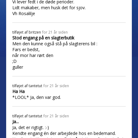
Vi lever fedt i de døde perioder.
Lidt makaber, men husk det for sjov.
Vh Rosalilje
tilføjet af
britzen
for 21 år siden
Stod engang på en slagterbutik
Men den kunne også stå på slagterens bil :
Fars er bedst,
når mor har rørt den
;D
guller
tilføjet af
tantetut
for 21 år siden
Ha Ha
*LOOL* Ja, den var god.
tilføjet af
tantetut
for 21 år siden
Ja...
Ja, det er rigtigt. :-)
Kendte engang én der arbejdede hos en bedemand.