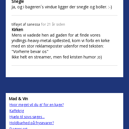
Snegle
Ja, og i bageren´s vindue ligger der snegle og boller. :-)
tilføjet af
sanessa
for 21 år siden
Kirken
Mens vi vadede hen ad gaden for at finde vores
yndlings-heavy-metal-spillested, kom vi forbi en kirke
med en stor reklameposter udenfor med teksten:
"Vorherre bevar os"
Ikke helt en streamer, men fed kristen humor ;o)
Mad & Vin
Hvor meget vil du gi' for en kage?
Kaffekrig
Hjælp til sovs søges ..
Holdbarhed på frysevarer?
Dagens ret....