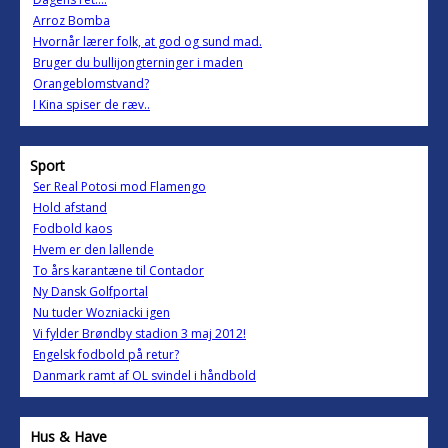
Arroz Bomba
Hvornår lærer folk, at god og sund mad.
Bruger du bullijongterninger i maden
Orangeblomstvand?
I Kina spiser de ræv..
Sport
Ser Real Potosi mod Flamengo
Hold afstand
Fodbold kaos
Hvem er den lallende
To års karantæne til Contador
Ny Dansk Golfportal
Nu tuder Wozniacki igen
Vi fylder Brøndby stadion 3 maj 2012!
Engelsk fodbold på retur?
Danmark ramt af OL svindel i håndbold
Hus & Have