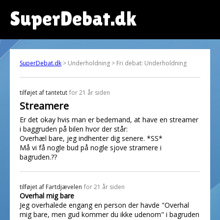
SuperDebat.dk
SuperDebat.dk
> Underholdning > Fri debat: Underholdning
tilføjet af
tantetut
for 21 år siden
Streamere
Er det okay hvis man er bedemand, at have en streamer
i baggruden på bilen hvor der står:
Overhæl bare, jeg indhenter dig senere. *SS*
Må vi få nogle bud på nogle sjove stramere i
bagruden.??
tilføjet af
Fartdjævelen
for 21 år siden
Overhal mig bare
Jeg overhalede engang en person der havde "Overhal
mig bare, men gud kommer du ikke udenom" i bagruden