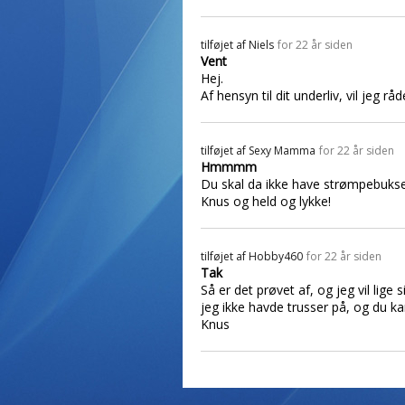
tilføjet af
Niels
for 22 år siden
Vent
Hej.
Af hensyn til dit underliv, vil jeg råde
tilføjet af
Sexy Mamma
for 22 år siden
Hmmmm
Du skal da ikke have strømpebukser
Knus og held og lykke!
tilføjet af
Hobby460
for 22 år siden
Tak
Så er det prøvet af, og jeg vil lig
jeg ikke havde trusser på, og du k
Knus