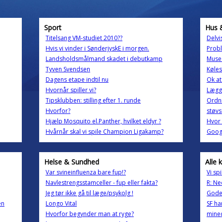
Sport
Hus 
Titelsang VM-studiet 2010??
Delvi
Hvis vi vinder i SønderjyskE i morgen.
Probl
Landsholdsmålmand skadet i debutkamp
Muse
Tyven Svendsen
Køles
Dagens etape indtil nu
Ok at
Hvornår spiller vi?
Lægge
Tipsklubben: stilling efter 1. runde
Ordni
Hvorfor?
støvs
Hjælp Mosquito el.Panther, hvilket eldyr ?
Hvor
Hvårnår skal vi spile Champion Ligakamp?
Googl
Helse & Sundhed
Alle 
Var svineinfluenza bare fup!?
Vi sp
Navlestrengsstamceller - fup eller fakta?
R: N
Jeg tør ikke gå til læge/psykolg !
Gode
en
Longo Vital
SF ha
Hvorfor begynder man at ryge?
minec