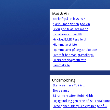
Mad & Vin
opskrift på Baileys--is ?
hjælp - mangler en god vin
Er du god til at lave mad?
Pølsehorn - opskrift!?
Hvidløg ELLER Persille...!
Hjemmelavet iste
Hjemmelavet pålægschokolade
Hvornår har man græsallergi?
Lillebrors spaghetti ret?
Lammekølle
Underholdning
Skal ik se mere TV i år...
Sjove sange
Så ramte kræften Robin Gibb
Dejligt indlæg genierne på sol-redaktion
Hvad tjener Sidney Lee egtl penge på..?