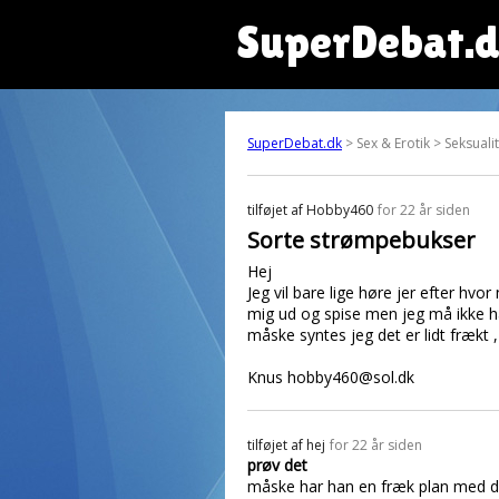
SuperDebat.
SuperDebat.dk
> Sex & Erotik > Seksuali
tilføjet af
Hobby460
for 22 år siden
Sorte strømpebukser
Hej
Jeg vil bare lige høre jer efter hv
mig ud og spise men jeg må ikke hav
måske syntes jeg det er lidt fræ
Knus hobby460@sol.dk
tilføjet af
hej
for 22 år siden
prøv det
måske har han en fræk plan med det 