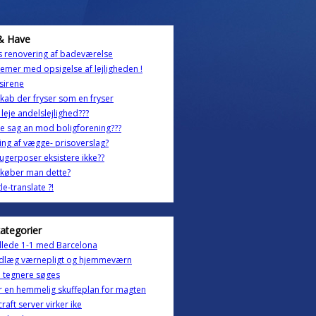
& Have
s renovering af badeværelse
emer med opsigelse af lejligheden !
sirene
kab der fryser som en fryser
 leje andelslejlighed???
 sag an mod boligforening???
ng af vægge- prisoverslag?
ugerposer eksistere ikke??
 køber man dette?
e-translate ?!
kategorier
illede 1-1 med Barcelona
edlæg værnepligt og hjemmeværn
 tegnere søges
r en hemmelig skuffeplan for magten
raft server virker ike