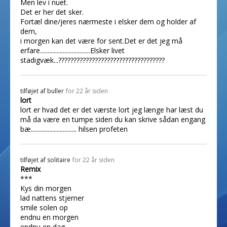
Men lev i nuet.
Det er her det sker.
Fortæl dine/jeres nærmeste i elsker dem og holder af
dem,
i morgen kan det være for sent.Det er det jeg må
erfare.................................Elsker livet
stadigvæk...???????????????????????????????????
tilføjet af
buller
for 22 år siden
lort
lort er hvad det er det værste lort jeg længe har læst du
må da være en tumpe siden du kan skrive sådan engang
bæ.............................. hilsen profeten
tilføjet af
solitaire
for 22 år siden
Remix
***
Kys din morgen
lad nattens stjerner
smile solen op
endnu en morgen
endnu en dag