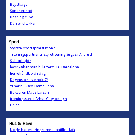
Beystkage
Sommermad
Baze og cuba
Dén er ulækker
Sport
Største sportspræstation?
Træningspartner til styretræning Søges i Allerød
Skihophøjde
hvor køber man billetter til FC Barcelona?
herrehåndbold i dag
Dagens bedste hold??
Vi har nu købt Dame Edna
Bokseren Mads Larsen
træningssted i Århus C og omegn
Hejsa
Hus & Have
Nogle har erfaringer med faatilbud.dk