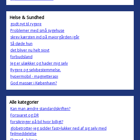
Helse & Sundhed
godt nyt til rygere
Problemer med små sygehuse
skrev kærsten ind på majorgården igår
Så døde hun
det bliver nu helt sjovt
forbudsland
Jeg er ulækker og hader mig selv
Rygere og selvbestemmelse.
hypermobil - magnetterapi
God massør i København?
Alle kategorier
Kan man ændre standardskriften?
Forsvaret og DR
forsikringer på bil hvor billigt?
globetrotter-jeg sidder fast+lukker ned af sig selv med
fejlmeddelelse