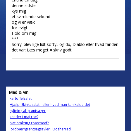
denne sidste
kys mig
et svimlende sekund
og vi er væk
for evigt
Hold om mig
***
Sorry; blev lige lidt softy.. og du, Diablo eller hvad fanden
det var: Læs meget = skriv godt!
Mad & Vin
kartoffelsalat
Hjælp! Skinkesalat - eller hvad man kan kalde det
syltning af grøntsager
kender i maj roe?
Net omkring roastbeef?
Jordbær/grøntsagsavler i Odsherred