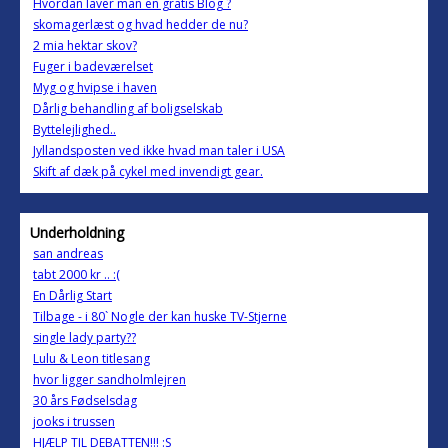
Hvordan laver man en gratis Blog ?
skomagerlæst og hvad hedder de nu?
2 mia hektar skov?
Fuger i badeværelset
Myg og hvipse i haven
Dårlig behandling af boligselskab
Byttelejlighed..
Jyllandsposten ved ikke hvad man taler i USA
Skift af dæk på cykel med invendigt gear.
Underholdning
san andreas
tabt 2000 kr .. :(
En Dårlig Start
Tilbage - i 80` Nogle der kan huske TV-Stjerne
single lady party??
Lulu & Leon titlesang
hvor ligger sandholmlejren
30 års Fødselsdag
jooks i trussen
HJÆLP TIL DEBATTEN!!! :S