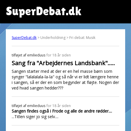
SuperDebat.dk
SuperDebat.dk
> Underholdning > Fri debat: Musik
tilføjet af
emilieduus
for 18 år siden
Sang fra "Arbejdernes Landsbank".....
Sangen starter med at der er en hel masse børn som
synger "lalalalala-la-la" og så når vi er lidt længere henne
i sangen, så er der en som begynder at fløjte. Nogen der
ved hvad sangen hedder???
tilføjet af
emilieduus
for 18 år siden
Sangen findes også i Frode og alle de andre rødder....
...Titlen siger jo sig selv....