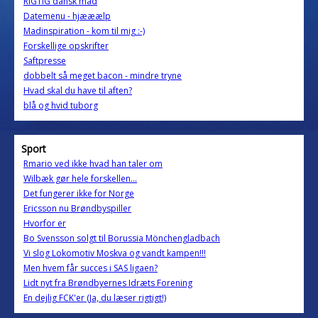
RIGTIG dansk mad
Datemenu - hjææælp
Madinspiration - kom til mig :-)
Forskellige opskrifter
Saftpresse
dobbelt så meget bacon - mindre tryne
Hvad skal du have til aften?
blå og hvid tuborg
Sport
Rmario ved ikke hvad han taler om
Wilbæk gør hele forskellen...
Det fungerer ikke for Norge
Ericsson nu Brøndbyspiller
Hvorfor er
Bo Svensson solgt til Borussia Mönchengladbach
Vi slog Lokomotiv Moskva og vandt kampen!!!
Men hvem får succes i SAS ligaen?
Lidt nyt fra Brøndbyernes Idræts Forening
En dejlig FCK'er (Ja, du læser rigtigt!)