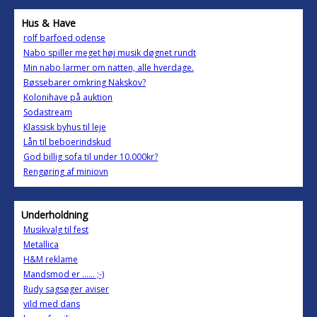
Hus & Have
rolf barfoed odense
Nabo spiller meget høj musik døgnet rundt
Min nabo larmer om natten, alle hverdage.
Bøssebarer omkring Nakskov?
Kolonihave på auktion
Sodastream
Klassisk byhus til leje
Lån til beboerindskud
God billig sofa til under 10.000kr?
Rengøring af miniovn
Underholdning
Musikvalg til fest
Metallica
H&M reklame
Mandsmod er ...... ;-)
Rudy sagsøger aviser
vild med dans