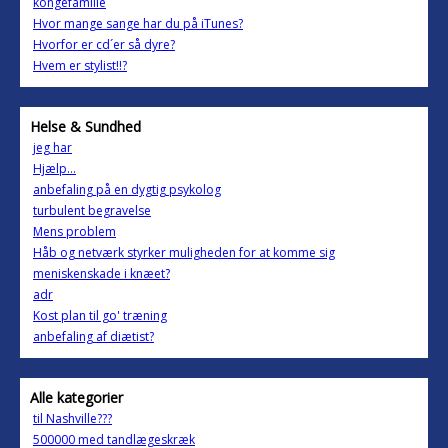
kongefamilie
Hvor mange sange har du på iTunes?
Hvorfor er cd´er så dyre?
Hvem er stylist!!?
Helse & Sundhed
jeg har
Hjælp...
anbefaling på en dygtig psykolog
turbulent begravelse
Mens problem
Håb og netværk styrker muligheden for at komme sig
meniskenskade i knæet?
adr
Kost plan til go' træning
anbefaling af diætist?
Alle kategorier
til Nashville???
500000 med tandlægeskræk