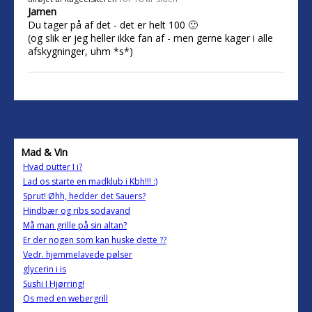
Jamen
Du tager på af det - det er helt 100 🙂
(og slik er jeg heller ikke fan af - men gerne kager i alle
afskygninger, uhm *s*)
Mad & Vin
Hvad putter I i?
Lad os starte en madklub i Kbh!!! :)
Sprut! Øhh, hedder det Sauers?
Hindbær og ribs sodavand
Må man grille på sin altan?
Er der nogen som kan huske dette ??
Vedr. hjemmelavede pølser
glycerin i is
Sushi I Hjørring!
Os med en webergrill