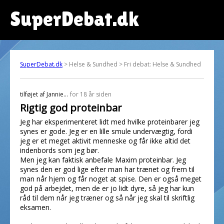
SuperDebat.dk
SuperDebat.dk
> Helse & Sundhed > Fri debat: Helse & Sundhed
tilføjet af
Jannie...
for 18 år siden
Rigtig god proteinbar
Jeg har eksperimenteret lidt med hvilke proteinbarer jeg
synes er gode. Jeg er en lille smule undervægtig, fordi
jeg er et meget aktivit menneske og får ikke altid det
indenbords som jeg bør.
Men jeg kan faktisk anbefale Maxim proteinbar. Jeg
synes den er god lige efter man har trænet og frem til
man når hjem og får noget at spise. Den er også meget
god på arbejdet, men de er jo lidt dyre, så jeg har kun
råd til dem når jeg træner og så når jeg skal til skriftlig
eksamen.