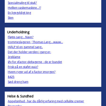
Specialmaling til stuk?
Hvilken vaskemaskine...!?
En ligegyldigt ting
Sten
Underholdning
Fløjte-sang .. Navn?
trommeslageren ; Thomas Lang....wauw...
HJÄLP til en gammel sang..
Det der holder verden i gang er-
3reklame
Øv for xfactor-deltagerne - de er bundet
Frisk på en stafet quiz?
Hvem ryger ud af x-factor imorgen?
8425
Sød dreng ham
Helse & Sundhed
Appelsinhud - har du dårlig erfaring med cellulite cremer