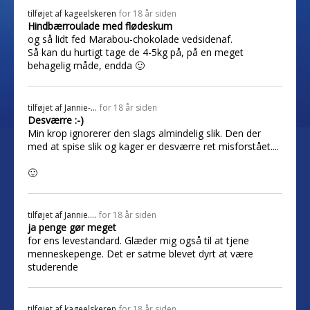
tilføjet af
kageelskeren
for 18 år siden
Hindbærroulade med flødeskum
og så lidt fed Marabou-chokolade vedsidenaf.
Så kan du hurtigt tage de 4-5kg på, på en meget
behagelig måde, endda 🙂
tilføjet af
Jannie-...
for 18 år siden
Desværre :-)
Min krop ignorerer den slags almindelig slik. Den der
med at spise slik og kager er desværre ret misforstået....
🙂
tilføjet af
Jannie....
for 18 år siden
ja penge gør meget
for ens levestandard. Glæder mig også til at tjene
menneskepenge. Det er satme blevet dyrt at være
studerende
tilføjet af
kageelskeren
for 18 år siden