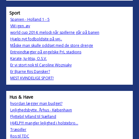
Sport
Spanien - Holland 1 - 5
VM igen..øv
world cup 2014: melodi når spillerne går på banen
Hjælp nyt fodboldsite på vej..
Måske man skulle oddset med de store drenge
Entreindtægter på engelske PrL stadions
Karate, Ju-Jitsu, O.S.V.
Er vi stort nok til Caroline Wozniaky
Er Bjarne Riis Dansker?
MEST KVINDELIGE SPORT!
Hus & Have
hvordan lægger man budget?
Lejlighedsbytte. Århus - København
Flyttebil Jylland til Sjælland
HJÆLP!!! mangler lejlighed i holstebro...
Træpiller
Ros til TDC