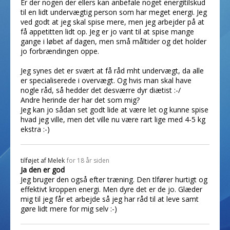
Er der nogen der ellers kan anbefale noget energitilskud
til en lidt undervægtig person som har meget energi. Jeg
ved godt at jeg skal spise mere, men jeg arbejder på at
få appetitten lidt op. Jeg er jo vant til at spise mange
gange i løbet af dagen, men små måltider og det holder
jo forbrændingen oppe.
Jeg synes det er svært at få råd mht undervægt, da alle
er specialiserede i overvægt. Og hvis man skal have
nogle råd, så hedder det desværre dyr diætist :-/
Andre herinde der har det som mig?
Jeg kan jo sådan set godt lide at være let og kunne spise
hvad jeg ville, men det ville nu være rart lige med 4-5 kg
ekstra :-)
tilføjet af
Melek
for 18 år siden
Ja den er god
Jeg bruger den også efter træning. Den tlfører hurtigt og
effektivt kroppen energi. Men dyre det er de jo. Glæder
mig til jeg får et arbejde så jeg har råd til at leve samt
gøre lidt mere for mig selv :-)