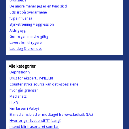
Brunsæbe
De andre mener jeg er en tynd skid
udslæt på overarmene
fugleinfluenza
Styrketræning = aggression
Aldrig syg
Gør røgen mindre giftig
Lavere løn til rygere
Lad dog Sharon dø.
Alle kategorier
Deprission??
Brug for ekspert.. P-PILLER!
Counter strike source kan det købes alene
hvor går grænsen
Mediahetz
hhx??
kim larsen i Valby?
Et medlems blad er modtaget fra www.ladk.dk (LA.).
Hvorfor gør livet ondt??? (Langt)
mænd blir frasorteret som far