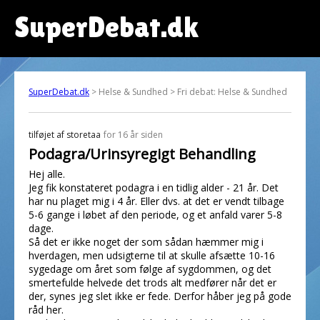
SuperDebat.dk
SuperDebat.dk
> Helse & Sundhed > Fri debat: Helse & Sundhed
tilføjet af
storetaa
for 16 år siden
Podagra/Urinsyregigt Behandling
Hej alle.
Jeg fik konstateret podagra i en tidlig alder - 21 år. Det
har nu plaget mig i 4 år. Eller dvs. at det er vendt tilbage
5-6 gange i løbet af den periode, og et anfald varer 5-8
dage.
Så det er ikke noget der som sådan hæmmer mig i
hverdagen, men udsigterne til at skulle afsætte 10-16
sygedage om året som følge af sygdommen, og det
smertefulde helvede det trods alt medfører når det er
der, synes jeg slet ikke er fede. Derfor håber jeg på gode
råd her.