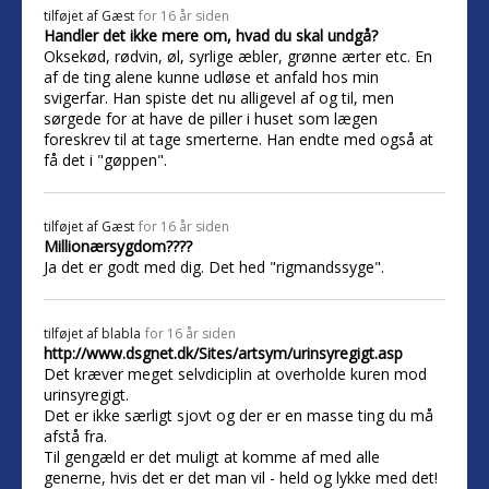
tilføjet af
Gæst
for 16 år siden
Handler det ikke mere om, hvad du skal undgå?
Oksekød, rødvin, øl, syrlige æbler, grønne ærter etc. En
af de ting alene kunne udløse et anfald hos min
svigerfar. Han spiste det nu alligevel af og til, men
sørgede for at have de piller i huset som lægen
foreskrev til at tage smerterne. Han endte med også at
få det i "gøppen".
tilføjet af
Gæst
for 16 år siden
Millionærsygdom????
Ja det er godt med dig. Det hed "rigmandssyge".
tilføjet af
blabla
for 16 år siden
http://www.dsgnet.dk/Sites/artsym/urinsyregigt.asp
Det kræver meget selvdiciplin at overholde kuren mod
urinsyregigt.
Det er ikke særligt sjovt og der er en masse ting du må
afstå fra.
Til gengæld er det muligt at komme af med alle
generne, hvis det er det man vil - held og lykke med det!