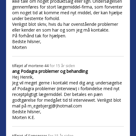
ikke tale om noget produktsalg eller lign. Undersøgelsen
gennemføres for stort lægemiddel-firma, som forventer
om noget tid at komme med nyt middel, der kan hjælpe
under bestemte forhold.
Venligst blot skriv, hvis du har ovenstående problemer
eller kender en som har og som jeg må kontakte.
På forhånd tak for hjælpen.
Bedste hilsner,
Morten
tilføjet af
mortene-44
for 15 år siden
ang Podagra problemer og behandling
Hej Henrik,
Jeg vil meget gerne i kontakt med dig ang. undersøgelse
af Podagra problemer (interview) i forbindelse med nyt
receptpligtigt lægemiddel. Der betales en pæn
godtgørelse for medgået tid til interviewet. Venligst blot
mail på m_egebjerg(@)hotmail.com
Bedste hilsner,
Morten K.E.
tilføjet af
Samsøsser
for 15 år siden