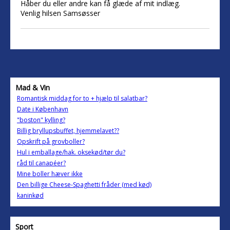
Håber du eller andre kan få glæde af mit indlæg.
Venlig hilsen Samsøsser
Mad & Vin
Romantisk middag for to + hjælp til salatbar?
Date i København
"boston" kylling?
Billig bryllupsbuffet, hjemmelavet??
Opskrift på grovboller?
Hul i emballage/hak. oksekød/tør du?
råd til canapéer?
Mine boller hæver ikke
Den billige Cheese-Spaghetti fråder (med kød)
kaninkød
Sport