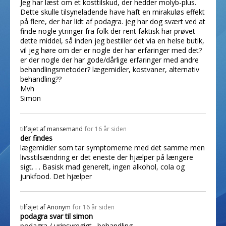
Jeg har læst om et kosttilskud, der hedder molyb-plus.
Dette skulle tilsyneladende have haft en mirakuløs effekt
på flere, der har lidt af podagra. jeg har dog svært ved at
finde nogle ytringer fra folk der rent faktisk har prøvet
dette middel, så inden jeg bestiller det via en helse butik,
vil jeg høre om der er nogle der har erfaringer med det?
er der nogle der har gode/dårlige erfaringer med andre
behandlingsmetoder? lægemidler, kostvaner, alternativ
behandling??
Mvh
Simon
tilføjet af
mansemand
for 16 år siden
der findes
lægemidler som tar symptomerne med det samme men
livsstilsændring er det eneste der hjælper på længere
sigt. . . Basisk mad generelt, ingen alkohol, cola og
junkfood. Det hjælper
tilføjet af
Anonym
for 16 år siden
podagra svar til simon
podagra / urinsyregigt . behandling