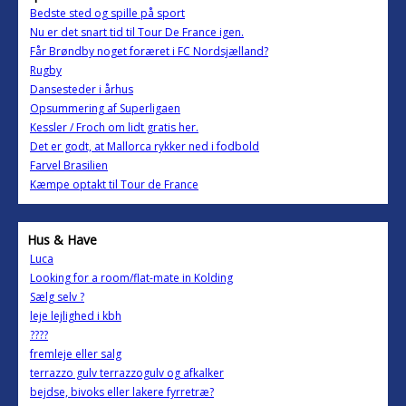
Bedste sted og spille på sport
Nu er det snart tid til Tour De France igen.
Får Brøndby noget foræret i FC Nordsjælland?
Rugby
Dansesteder i århus
Opsummering af Superligaen
Kessler / Froch om lidt gratis her.
Det er godt, at Mallorca rykker ned i fodbold
Farvel Brasilien
Kæmpe optakt til Tour de France
Hus & Have
Luca
Looking for a room/flat-mate in Kolding
Sælg selv ?
leje lejlighed i kbh
????
fremleje eller salg
terrazzo gulv terrazzogulv og afkalker
bejdse, bivoks eller lakere fyrretræ?