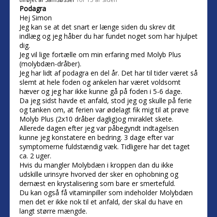
Podagra
Hej Simon
Jeg kan se at det snart er længe siden du skrev dit
indlæg og jeg håber du har fundet noget som har hjulpet
dig.
Jeg vil lige fortælle om min erfaring med Molyb Plus
(molybdæn-dråber).
Jeg har lidt af podagra en del år. Det har til tider været så
slemt at hele foden og ankelen har været voldsomt
hæver og jeg har ikke kunne gå på foden i 5-6 dage.
Da jeg sidst havde et anfald, stod jeg og skulle på ferie
og tanken om, at ferien var ødelagt fik mig til at prøve
Molyb Plus (2x10 dråber daglig)og miraklet skete.
Allerede dagen efter jeg var påbegyndt indtagelsen
kunne jeg konstatere en bedring. 3 dage efter var
symptomerne fuldstændig væk. Tidligere har det taget
ca. 2 uger.
Hvis du mangler Molybdæn i kroppen dan du ikke
udskille urinsyre hvorved der sker en ophobning og
dernæst en krystalisering som bare er smertefuld.
Du kan også få vitaminpiller som indeholder Molybdæn
men det er ikke nok til et anfald, der skal du have en
langt større mængde.