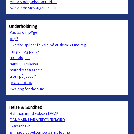
Andelsboligselskaber i kbh.
Svævende støvsuger - realitet!
Underholdning
Pas på din p*ge
digt?
Hvorfor spilder folk tid på at skrive et indlæg?
religion og politik
monologen
namio harukawa
mænd og følser???
tror i på jesus ?
Jesus er død.
"Waiting for the Sun"
Helse & Sundhed
Baldrian imod voksen-DAMP
DANMARK HAR VERDENSREKORD
I københavn
En måde at bekæmpe børns fedme