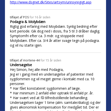
http://www.dsgnet.dk/Sites/artsym/urinsyregigt.asp
tilføjet af
POS
for 16 år siden
Podagra & Molybdæn
Rigtig god erfaring med Moybdæn. Synlig bedring efter
kort periode. Gik dog ned i dosis, fra 5 til 3 dråber daglig.
Symptomfri efter ca. 3 mdr. og stoppede med
Molybdæn. Efter ca. 3/4 år atter svage tegn på podagra.
og vil nu starte igen.
tilføjet af
mortene-44
for 15 år siden
Undersøgelse
Hej Simon, hej alle med Podagra,
Jeg er i gang med en undersøgelse af patienter med
sygdommen og vil meget gerne i kontakt med ca. 10
personer.
* Har fået konstateret sygdommen af læge.
* Har minimum 2 anfald eller optræk til anfald pr. år.
* Har svært ved at få tilfredsstillende behandling.
Undersøgelsen tager 1 time (alm. samtale/dialog) og der
gives økonomisk kompensation for medgået tid. Der er