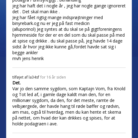
jeg har haft det i nogle år , jeg har nogle gange ignoreret
det . Det skal man ikke .
Jeg har fået rigtig mange indsprøjtninger med
binyrebark.og nu er jeg på fast medicin
(alluporinol) Jeg syntes at du skal se på gigtforeningens
hjemmeside for der er en del som du skal passe på med
at spise og drikke . du skal passe på, jeg havde 14 dage
sidst år hvor jeg ikke kunne gå,fordet havde sat sig i
begge ankler
mvh jens henrik
tilføjet af
la34sf
for 16 år siden
Det.
Var jo den samme sygdom, som Kaptajn Vom, fra Knold
og Tot led af, i gamle dage kaldt man den, for en
millionær sygdom, da den, for det meste, ramte de
velbjærgede, der havde hang til røde bøffer og rødvin,
am mas, også til hverdag, men du kan hente et skema
på nettet, om hvad der kan drikkes og spises, for at
holde podagraen i ave.