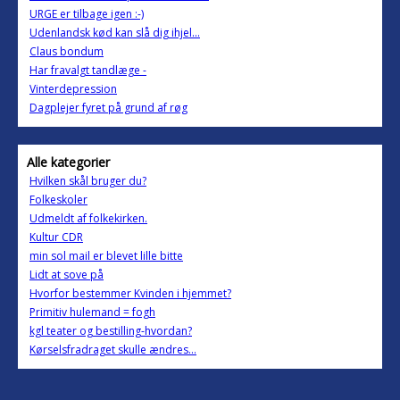
URGE er tilbage igen :-)
Udenlandsk kød kan slå dig ihjel...
Claus bondum
Har fravalgt tandlæge -
Vinterdepression
Dagplejer fyret på grund af røg
Alle kategorier
Hvilken skål bruger du?
Folkeskoler
Udmeldt af folkekirken.
Kultur CDR
min sol mail er blevet lille bitte
Lidt at sove på
Hvorfor bestemmer Kvinden i hjemmet?
Primitiv hulemand = fogh
kgl teater og bestilling-hvordan?
Kørselsfradraget skulle ændres...