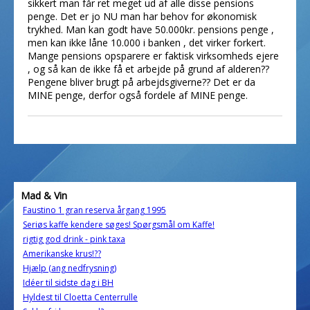
sikkert man får ret meget ud af alle disse pensions
penge. Det er jo NU man har behov for økonomisk
trykhed. Man kan godt have 50.000kr. pensions penge ,
men kan ikke låne 10.000 i banken , det virker forkert.
Mange pensions opsparere er faktisk virksomheds ejere
, og så kan de ikke få et arbejde på grund af alderen??
Pengene bliver brugt på arbejdsgiverne?? Det er da
MINE penge, derfor også fordele af MINE penge.
Mad & Vin
Faustino 1 gran reserva årgang 1995
Seriøs kaffe kendere søges! Spørgsmål om Kaffe!
rigtig god drink - pink taxa
Amerikanske krus!??
Hjælp (ang nedfrysning)
Idéer til sidste dag i BH
Hyldest til Cloetta Centerrulle