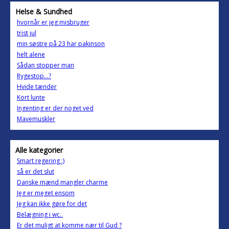
Helse & Sundhed
hvornår er jeg misbruger
trist jul
min søstre på 23 har pakinson
helt alene
Sådan stopper man
Rygestop...?
Hvide tænder
Kort lunte
Ingenting er der noget ved
Mavemuskler
Alle kategorier
Smart regering :)
så er det slut
Danske mænd mangler charme
Jeg er meget ensom
Jeg kan ikke gøre for det
Belægning i wc..
Er det muligt at komme nær til Gud ?