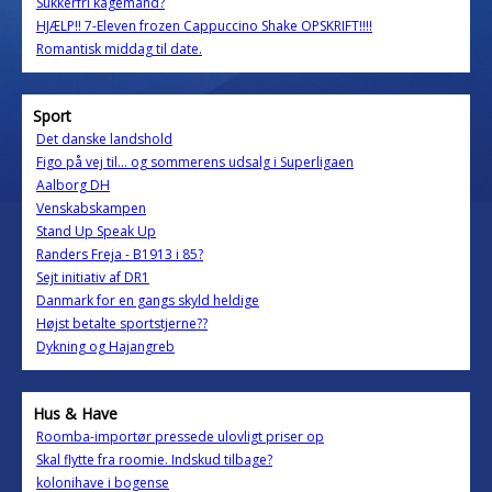
Sukkerfri kagemand?
HJÆLP!! 7-Eleven frozen Cappuccino Shake OPSKRIFT!!!!
Romantisk middag til date.
Sport
Det danske landshold
Figo på vej til... og sommerens udsalg i Superligaen
Aalborg DH
Venskabskampen
Stand Up Speak Up
Randers Freja - B1913 i 85?
Sejt initiativ af DR1
Danmark for en gangs skyld heldige
Højst betalte sportstjerne??
Dykning og Hajangreb
Hus & Have
Roomba-importør pressede ulovligt priser op
Skal flytte fra roomie. Indskud tilbage?
kolonihave i bogense