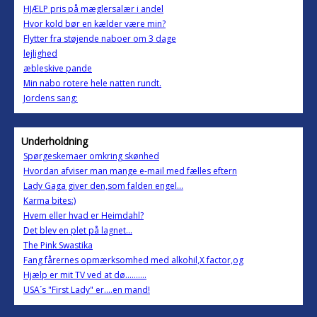
HJÆLP pris på mæglersalær i andel
Hvor kold bør en kælder være min?
Flytter fra støjende naboer om 3 dage
lejlighed
æbleskive pande
Min nabo rotere hele natten rundt.
Jordens sang:
Underholdning
Spørgeskemaer omkring skønhed
Hvordan afviser man mange e-mail med fælles eftern
Lady Gaga giver den,som falden engel...
Karma bites:)
Hvem eller hvad er Heimdahl?
Det blev en plet på lagnet...
The Pink Swastika
Fang fårernes opmærksomhed med alkohil,X factor,og
Hjælp er mit TV ved at dø..........
USA´s "First Lady" er....en mand!