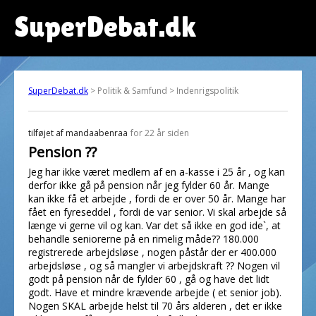
SuperDebat.dk
SuperDebat.dk
> Politik & Samfund > Indenrigspolitik
tilføjet af
mandaabenraa
for 22 år siden
Pension ??
Jeg har ikke været medlem af en a-kasse i 25 år , og kan
derfor ikke gå på pension når jeg fylder 60 år. Mange
kan ikke få et arbejde , fordi de er over 50 år. Mange har
fået en fyreseddel , fordi de var senior. Vi skal arbejde så
længe vi gerne vil og kan. Var det så ikke en god ide`, at
behandle seniorerne på en rimelig måde?? 180.000
registrerede arbejdsløse , nogen påstår der er 400.000
arbejdsløse , og så mangler vi arbejdskraft ?? Nogen vil
godt på pension når de fylder 60 , gå og have det lidt
godt. Have et mindre krævende arbejde ( et senior job).
Nogen SKAL arbejde helst til 70 års alderen , det er ikke