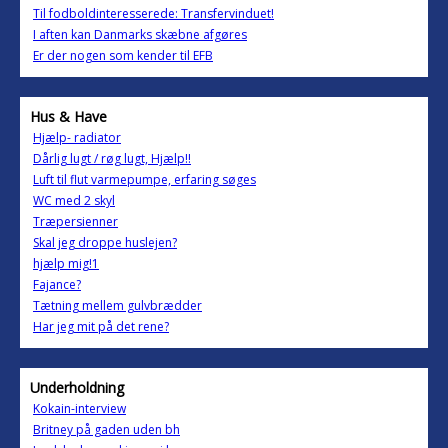
Til fodboldinteresserede: Transfervinduet!
I aften kan Danmarks skæbne afgøres
Er der nogen som kender til EFB
Hus & Have
Hjælp- radiator
Dårlig lugt / røg lugt, Hjælp!!
Luft til flut varmepumpe, erfaring søges
WC med 2 skyl
Træpersienner
Skal jeg droppe huslejen?
hjælp mig!1
Fajance?
Tætning mellem gulvbrædder
Har jeg mit på det rene?
Underholdning
Kokain-interview
Britney på gaden uden bh