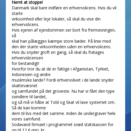
Nemt at stoppe!
Danmark skal bare indføre en erhvervslicens. Hvis du vil
starte
virksomhed eller leje lokaler, så skal du vise din
erhvervslicens.
Hvis ejeren af ejendommen ser bort fra fremvisningen,
så
skal han pålægges kæmpe store bøder. På linie med
den der starte virksomheden uden en erhvervslicens.
Hvis du snyder groft en gang, så skal du fratages
erhvervslicensen
for bestandigt!
Hvorfor tror du at de er fattige i Afganistan, Tyrkiet,
Indonesien og andre
muslimske lande? Fordi erhvervslivet i de lande snyder
skattevæsnet
og samfundet på det groveste. Nu har vi fået den type
svindlere til landet,
og så må vi håbe at Told og Skat vil lave systemet om.
Så de kan komme
dem til livs med det samme. Inden de undergraver hele
vores samfund.
Sodavand firmaet i programmet snød statskassen for
op til 12,6 mio. kr.