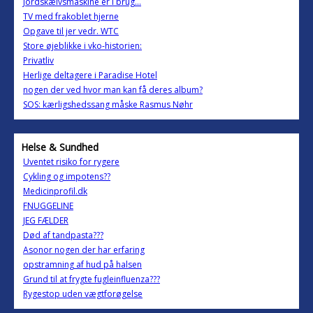
Jordskælvsmaskine er i brug...
TV med frakoblet hjerne
Opgave til jer vedr. WTC
Store øjeblikke i vko-historien:
Privatliv
Herlige deltagere i Paradise Hotel
nogen der ved hvor man kan få deres album?
SOS: kærligshedssang måske Rasmus Nøhr
Helse & Sundhed
Uventet risiko for rygere
Cykling og impotens??
Medicinprofil.dk
FNUGGELINE
JEG FÆLDER
Død af tandpasta???
Asonor nogen der har erfaring
opstramning af hud på halsen
Grund til at frygte fugleinfluenza???
Rygestop uden vægtforøgelse