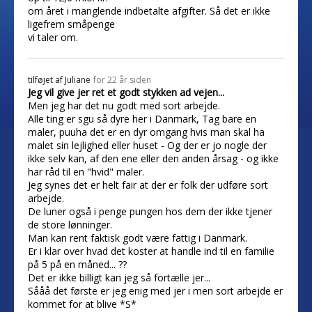
om året i manglende indbetalte afgifter. Så det er ikke
ligefrem småpenge
vi taler om.
tilføjet af
Juliane
for 22 år siden
Jeg vil give jer ret et godt stykken ad vejen...
Men jeg har det nu godt med sort arbejde.
Alle ting er sgu så dyre her i Danmark, Tag bare en
maler, puuha det er en dyr omgang hvis man skal ha
malet sin lejlighed eller huset - Og der er jo nogle der
ikke selv kan, af den ene eller den anden årsag - og ikke
har råd til en "hvid" maler.
Jeg synes det er helt fair at der er folk der udføre sort
arbejde.
De luner også i penge pungen hos dem der ikke tjener
de store lønninger.
Man kan rent faktisk godt være fattig i Danmark.
Er i klar over hvad det koster at handle ind til en familie
på 5 på en måned... ??
Det er ikke billigt kan jeg så fortælle jer...
Sååå det første er jeg enig med jer i men sort arbejde er
kommet for at blive *S*