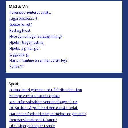
Mad & Vin
Italiensk orienteret salat...
rugbrødsdessert
Gæste forret?
Kød og Frost
Hvordan smager surstrømming?
Hjælp - bagemaskine
Hjælp, jeg mangler
æggeallergi
Har din kantine en smilende smiley?
Kaffe????
Sport
Forbud mod grimme ord på fodboldstadion
Kæmpe Vuelta a Espana optakt
YES!! Ståle Solbakken vender tilbage til FCK
Dt går ikke så godt med den danske polak
Har denne fodbold trampe-melodi nogen titel?
Den danske rekord i ti-kamp?
Lille Esbjerg besejrer France