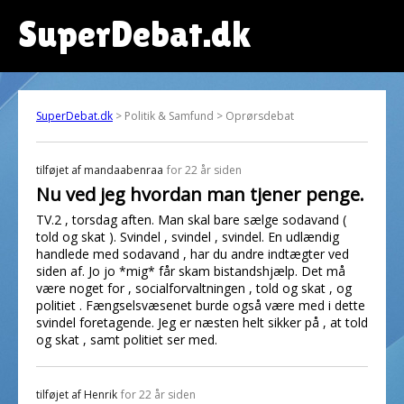
SuperDebat.dk
SuperDebat.dk
> Politik & Samfund > Oprørsdebat
tilføjet af
mandaabenraa
for 22 år siden
Nu ved jeg hvordan man tjener penge.
TV.2 , torsdag aften. Man skal bare sælge sodavand (
told og skat ). Svindel , svindel , svindel. En udlændig
handlede med sodavand , har du andre indtægter ved
siden af. Jo jo *mig* får skam bistandshjælp. Det må
være noget for , socialforvaltningen , told og skat , og
politiet . Fængselsvæsenet burde også være med i dette
svindel foretagende. Jeg er næsten helt sikker på , at told
og skat , samt politiet ser med.
tilføjet af
Henrik
for 22 år siden