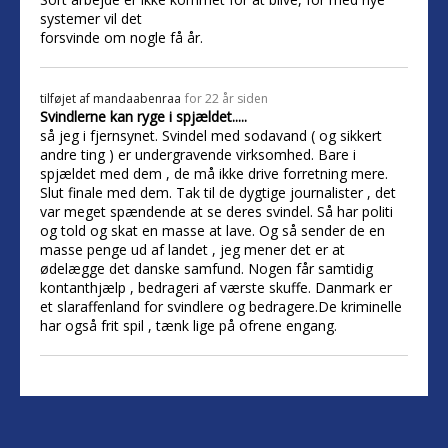
systemer vil det
forsvinde om nogle få år.
tilføjet af
mandaabenraa
for 22 år siden
Svindlerne kan ryge i spjældet.....
så jeg i fjernsynet. Svindel med sodavand ( og sikkert
andre ting ) er undergravende virksomhed. Bare i
spjældet med dem , de må ikke drive forretning mere.
Slut finale med dem. Tak til de dygtige journalister , det
var meget spændende at se deres svindel. Så har politi
og told og skat en masse at lave. Og så sender de en
masse penge ud af landet , jeg mener det er at
ødelægge det danske samfund. Nogen får samtidig
kontanthjælp , bedrageri af værste skuffe. Danmark er
et slaraffenland for svindlere og bedragere.De kriminelle
har også frit spil , tænk lige på ofrene engang.