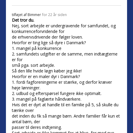
tilføjet af
Bimmer
for 22 år siden
Det tror du.
Nej, sort arbejde er undergravende for samfundet, og
konkurrenceforvridende for
de erhvervsdrivende der følger loven.
Hvorfor er ting lige så dyre i Danmark?
1. mangel på konkurrence
2. samfundets udgifter er de samme, men indtægterne
er for
små pga. sort arbejde.
Så den lille hvide løgn køber jeg ikke!
Hvorfor er en maler dyr i Danmark?
1. fordi fagforeningerne er stærke, og derfor kræver
høje lønninger.
2. udbud og efterspørsel fungere ikke optimalt.
3. mangel på faglærte håndværkere.
Hvis det er dyrt at handle til en familie på 5, så skulle du
tænke over
det inden du fik så mange børn. Andre familier får kun et
antal børn, der
passer til deres indtjening.
Sort arbejde er ikke kommet for at blive, for med nye