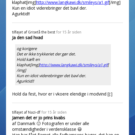
klaphat[img]
http://www.langkawi.dk/smileys/a1.gif
[/img]
Kun en idiot viderebringer det bavl der.
Agurktid!!
tilføjet af
Grisetå the best
for 15 år siden
Ja den sad hvad
og korigere
Det er ikke trykkeriet der gør det.
Hold kæft en
klaphat[img]
http://www.langkawi.dk/smileys/a1.gif
[
/img]
Kun en idiot viderebringer det bavl der.
Agurktid!!
Hold da fest, hvor er i vkoere elendige i modvind [(:]
tilføjet af
Nazi-df
for 15 år siden
Jamen det er jo prins kvabs
af Danmark 🙂 Fotografen er under alle
omstændigheder i verdensklasse 😃
Han har fået fjernet alle fadbamsens hager, det kan en