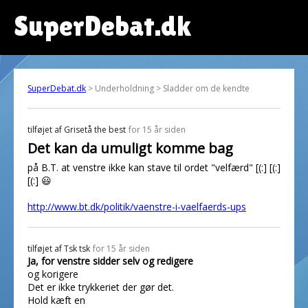
SuperDebat.dk
SuperDebat.dk
> Underholdning > Sladder om de kendte
tilføjet af
Grisetå the best
for 15 år siden
Det kan da umuligt komme bag
på B.T. at venstre ikke kan stave til ordet "velfærd" [(:] [(:]
[(:] 😃
http://www.bt.dk/politik/vaenstre-i-vaelfaerds-ups
tilføjet af
Tsk tsk
for 15 år siden
Ja, for venstre sidder selv og redigere
og korigere
Det er ikke trykkeriet der gør det.
Hold kæft en