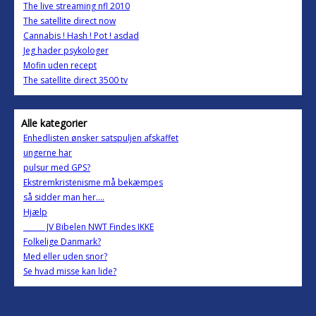
The live streaming nfl 2010
The satellite direct now
Cannabis ! Hash ! Pot ! asdad
Jeg hader psykologer
Mofin uden recept
The satellite direct 3500 tv
Alle kategorier
Enhedlisten ønsker satspuljen afskaffet
ungerne har
pulsur med GPS?
Ekstremkristenisme må bekæmpes
så sidder man her....
Hjælp
______ JV Bibelen NWT Findes IKKE
Folkelige Danmark?
Med eller uden snor?
Se hvad misse kan lide?