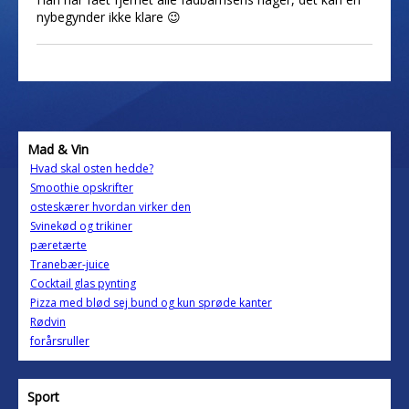
nybegynder ikke klare 😉
Mad & Vin
Hvad skal osten hedde?
Smoothie opskrifter
osteskærer hvordan virker den
Svinekød og trikiner
pæretærte
Tranebær-juice
Cocktail glas pynting
Pizza med blød sej bund og kun sprøde kanter
Rødvin
forårsruller
Sport