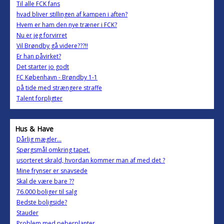
Til alle FCK fans
hvad bliver stillingen af kampen i aften?
Hvem er ham den nye træner i FCK?
Nu er jeg forvirret
Vil Brøndby gå videre???!!
Er han påvirket?
Det starter jo godt
FC København - Brøndby 1-1
på tide med strængere straffe
Talent forpligter
Hus & Have
Dårlig mægler...
Spørgsmål omkring tapet.
usorteret skrald, hvordan kommer man af med det ?
Mine frynser er snavsede
Skal de være bare ??
76.000 boliger til salg
Bedste boligside?
Stauder
Problem med peberplanter