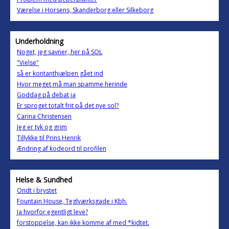
Værelse i Horsens, Skanderborg eller Silkeborg
Underholdning
Noget, jeg savner, her på SOL
"Vielse"
så er kontanthjælpen gået ind
Hvor meget må man spamme herinde
Goddag på debat ja
Er sproget totalt frit på det nye sol?
Carina Christensen
Jeg er tyk og grim
Tillykke til Prins Henrik
Ændring af kodeord til profilen
Helse & Sundhed
Ondt i brystet
Fountain House, Teglværksgade i Kbh.
Ja hvorfor egentligt leve?
forstoppelse, kan ikke komme af med *kidtet.