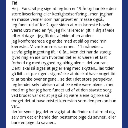
Tid
Hej... Først vil jeg sige at jeg kun er 19 år og har ikke den
store livserfaring eller kærlighedserfaring... men jeg har
en masse venner som har prøvet en masse også..
Jeg fandt ud af for 2 uger siden at min kæreste havde
været utro med en fyr. Jeg fik "allerede" (ift. 1 år) af vide
efter 4 dage - jeg fik det af vide af en anden.
Jeg konfronterede og endte med at slå op med min
kæreste... Vi var kommet sammen i 11 måneder ..
selvfølgelig ingenting ift. 10 år... Men det har da stadig
givet mig en idé om hvordan det er at være i et fast
forhold og med tryghed og aldrig alene.. det var rart..
Dertil skal så siges at jeg er enig med skytten... lad tiden
gå lidt... et par uger... sig måske at du skal have noget tid
til at tænke over tingene... se det i det store perspektiv..
jeg kender selv følelsen af at ikke ville være alene... men
med mig har jeg bare fundet ud af at den største sorg
ved brudet var det at jeg så sq være alene og ikke så
meget det at have mistet kæresten som den person hun
var...
derfor synes jeg det er vigtigt at du finder ud af med dig
selv om det er hende den bestemte pige du savner.. eller
bare en pige du savner...