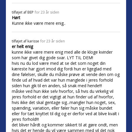
tilføjet af
BEP
for 23 år siden
Hørt
Kunne ikke være mere enig..
tilføjet af
karisse
for 23 år siden
er helt enig
kunne ikke være mere enig med alle de kloge kvinder
som har givet dig gode svar. LYT TIL DEM!
hvis nu du lod være med at se det som noget din
kæreste har gjort imod dig fordi hun er ligeglad med
dine følelser, skulle du måske prøve at vende den om og
finde ud af hvad det var hun manglede i jeres forhold
siden hun gik til en anden, så snak med hende!!!
måske ved hun ikke selv hvorfor, så hvis du virkelig vil
jeres forhold er det vigtigt at hun finder ud af hvorfor,
hvis ikke det skal gentage sig...mangler hun noget, sex,
spænding, variation, eller føler hun sig måske bundet
eller for tæt knyttet til dig og er derfor ved at blive kvalt i
jeres forhold!!!
det bliver hårdt og kommer sikkert til at gøre ondt, men
hvis det er hende du vil være sammen med vil det nok