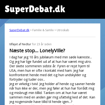
SuperDebat.dk
SuperDebat.dk
> Familie & Samliv > Utroskab
tilføjet af
Nedtur
for 23 år siden
Næste stop... LonelyVille?
I dag har jeg 10 års jubilæum med min søde kæreste...
Og jeg har lige fundet ud af at hun har været mig utro.
Der skete sommeren sidste år. Fyren er rejst hjem til
USA, men hun er ofte i kontakt med ham. Jeg har
konfronteret hende med det og hun undskylder og
fortryder og tuder osv...
Jeg er virkelig i tvivl. Jeg holder af hende og savner hende
når hun ikke er der, men jeg føler at hun har forrådt mig
og misbrugt min tilllid. Tanken om at hun har været
sammen med en anden gør mig ufattelig ked af det. Kan
jeg nogensinde have tillid til hende igen...?