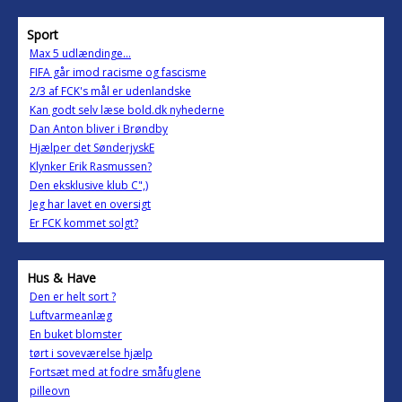
Sport
Max 5 udlændinge...
FIFA går imod racisme og fascisme
2/3 af FCK's mål er udenlandske
Kan godt selv læse bold.dk nyhederne
Dan Anton bliver i Brøndby
Hjælper det SønderjyskE
Klynker Erik Rasmussen?
Den eksklusive klub C",)
Jeg har lavet en oversigt
Er FCK kommet solgt?
Hus & Have
Den er helt sort ?
Luftvarmeanlæg
En buket blomster
tørt i soveværelse hjælp
Fortsæt med at fodre småfuglene
pilleovn