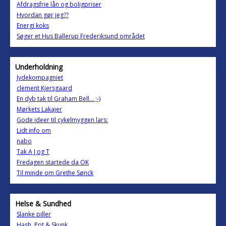
Afdragsfrie lån og boligpriser
Hvordan gør jeg??
Energi koks
Søger et Hus Ballerup Frederiksund området
Underholdning
Jydekompagniet
clement Kjersgaard
En dyb tak til Graham Bell... ;-)
Mørkets Lakajer
Gode ideer til cykelmyggen lars:
Lidt info om
nabo
Tak A J og T
Fredagen startede da OK
Til minde om Grethe Sønck
Helse & Sundhed
Slanke piller
Hash, Pot & Skunk