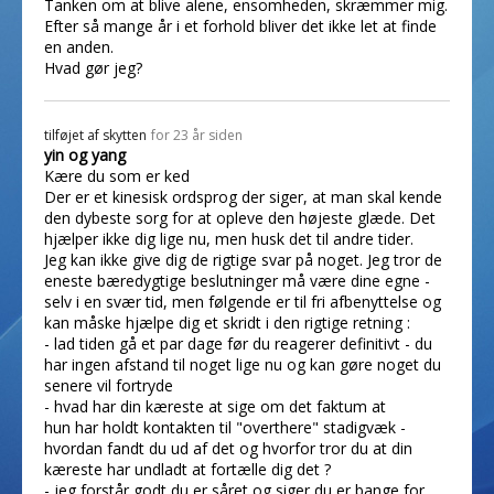
Tanken om at blive alene, ensomheden, skræmmer mig.
Efter så mange år i et forhold bliver det ikke let at finde
en anden.
Hvad gør jeg?
tilføjet af
skytten
for 23 år siden
yin og yang
Kære du som er ked
Der er et kinesisk ordsprog der siger, at man skal kende
den dybeste sorg for at opleve den højeste glæde. Det
hjælper ikke dig lige nu, men husk det til andre tider.
Jeg kan ikke give dig de rigtige svar på noget. Jeg tror de
eneste bæredygtige beslutninger må være dine egne -
selv i en svær tid, men følgende er til fri afbenyttelse og
kan måske hjælpe dig et skridt i den rigtige retning :
- lad tiden gå et par dage før du reagerer definitivt - du
har ingen afstand til noget lige nu og kan gøre noget du
senere vil fortryde
- hvad har din kæreste at sige om det faktum at
hun har holdt kontakten til "overthere" stadigvæk -
hvordan fandt du ud af det og hvorfor tror du at din
kæreste har undladt at fortælle dig det ?
- jeg forstår godt du er såret og siger du er bange for