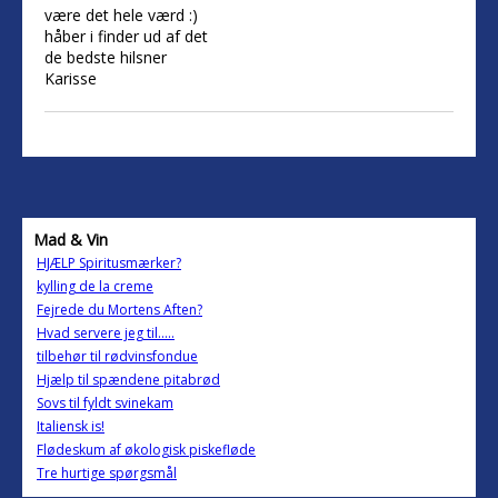
være det hele værd :)
håber i finder ud af det
de bedste hilsner
Karisse
Mad & Vin
HJÆLP Spiritusmærker?
kylling de la creme
Fejrede du Mortens Aften?
Hvad servere jeg til.....
tilbehør til rødvinsfondue
Hjælp til spændene pitabrød
Sovs til fyldt svinekam
Italiensk is!
Flødeskum af økologisk piskefløde
Tre hurtige spørgsmål