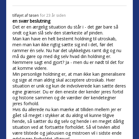
tilføjet af
tøsen
for 23 år siden
en svær beslutning
Det er en ærgelig situation du står i - det gør bare så
ondt og kan slå selv den stærkeste af pinden.
Man kan have en helt bestemt holdning til utroskab,
men man kan ikke rigtig sætte sig ind i det, før det
rammer én selv. Nu har det ulykkeligvis ramt dig og nu
må du gøre op med dig selv hvad din holdning er.
Nemmere sagt end gjort? Ja - men du er nødt til det for
at komme videre.
Min personlige holdning er, at man ikke kan generalisere
og sige at man aldrig skal acceptere utroskab. Hver
situation er unik og kun de indvolverede kan sætte deres
egne grænser. Du er den eneste der kender jeres fortid
og historie sammen og de værdier der kendetegner
jeres forhold.
Hvis du allerede nu kan mærke at tilliden mellem jer er
gået så meget i stykker at du aldrig vil kunne tilgive
hende, så sætter du dig selv og hende i en meget dårlig
situation ved at fortsætte forholdet. Så vil tvivlen altid
være tilstede og jalousien og mistroen vil i sidste ende
ødelægge forholdet alligevel.