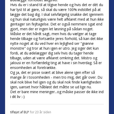
Hvis du er i stand til at tilgive hende og hvis det er dét du
har lyst til at gøre, så skal du være 100% indstillet på at
lægge det bag dig. I skal selvfølgelig snakke det igennem
og hun skal naturligvis være helt afklaret med at hun ikke
gentager sin fejltagelse. Det er også nemmere sgat end
gjort, men der er ingen let løsning på sådan noget.
Måske er det hårdt sagt, men hvis du vælger at tage
hende tilbage og fortsætte jeres forhold, så kan det ikke
nytte noget at du ved hver en lejlighed ser "grønne
monstre" og tror at hun igen er utro. Jeg siger det kun
fordi, at du ødelægger dig selv hvis du tager hende
tilbage, uden at være afklaret omkring det. Mistro og
jalousi er en forfærdelig ting at have i sin hverdag. Så er
ensomheden at foretrække.
Og ja, det er pisse svært at blive alene igen efter så
mange år i tosomheden - men tro mig, det går over. Du
skal nok blive hel igen og du skal nok finde kærligheden
igen, uanset hvor håbløst det måtte se ud lige nu.
Det er bare mine meninger...og måske passer de ikke ind
i dit liv :-)
tilføjet af
BLP
for 23 år siden