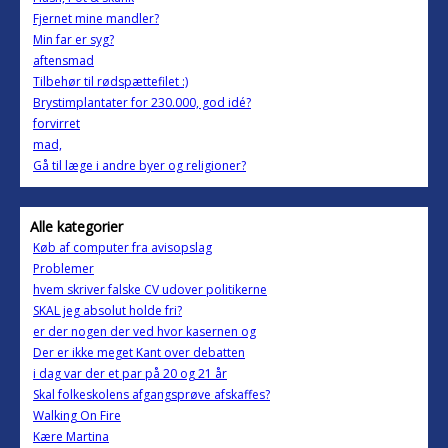
Fjernet mine mandler?
Min far er syg?
aftensmad
Tilbehør til rødspættefilet :)
Brystimplantater for 230.000, god idé?
forvirret
mad,
Gå til læge i andre byer og religioner?
Alle kategorier
Køb af computer fra avisopslag
Problemer
hvem skriver falske CV udover politikerne
SKAL jeg absolut holde fri?
er der nogen der ved hvor kasernen og
Der er ikke meget Kant over debatten
i dag var der et par på 20 og 21 år
Skal folkeskolens afgangsprøve afskaffes?
Walking On Fire
Kære Martina