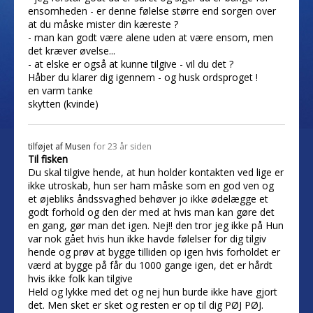
ensomheden - er denne følelse større end sorgen over
at du måske mister din kæreste ?
- man kan godt være alene uden at være ensom, men
det kræver øvelse...
- at elske er også at kunne tilgive - vil du det ?
Håber du klarer dig igennem - og husk ordsproget !
en varm tanke
skytten (kvinde)
tilføjet af
Musen
for 23 år siden
Til fisken
Du skal tilgive hende, at hun holder kontakten ved lige er
ikke utroskab, hun ser ham måske som en god ven og
et øjebliks åndssvaghed behøver jo ikke ødelægge et
godt forhold og den der med at hvis man kan gøre det
en gang, gør man det igen. Nej!! den tror jeg ikke på Hun
var nok gået hvis hun ikke havde følelser for dig tilgiv
hende og prøv at bygge tilliden op igen hvis forholdet er
værd at bygge på får du 1000 gange igen, det er hårdt
hvis ikke folk kan tilgive
Held og lykke med det og nej hun burde ikke have gjort
det. Men sket er sket og resten er op til dig PØJ PØJ.