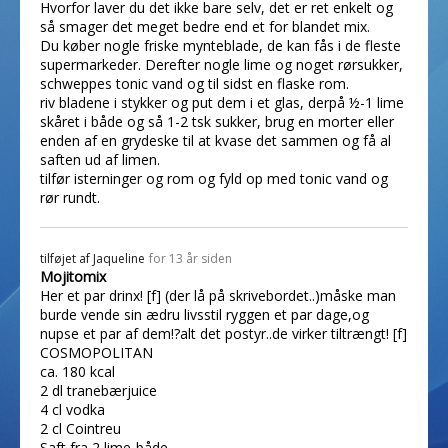
Hvorfor laver du det ikke bare selv, det er ret enkelt og
så smager det meget bedre end et for blandet mix.
Du køber nogle friske mynteblade, de kan fås i de fleste
supermarkeder. Derefter nogle lime og noget rørsukker,
schweppes tonic vand og til sidst en flaske rom.
riv bladene i stykker og put dem i et glas, derpå ½-1 lime
skåret i både og så 1-2 tsk sukker, brug en morter eller
enden af en grydeske til at kvase det sammen og få al
saften ud af limen.
tilfør isterninger og rom og fyld op med tonic vand og
rør rundt.
tilføjet af
Jaqueline
for 13 år siden
Mojitomix
Her et par drinx! [f] (der lå på skrivebordet..)måske man
burde vende sin ædru livsstil ryggen et par dage,og
nupse et par af dem!?alt det postyr..de virker tiltrængt! [f]
COSMOPOLITAN
ca. 180 kcal
2 dl tranebærjuice
4 cl vodka
2 cl Cointreu
Saft fra 2 lime-både