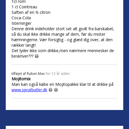
1cl rom
1 cl Cointreau
Saften af en ½ citron
Coca-Cola
Isterninger
Denne drink indeholder stort set alt godt fra barskabet,
så du skal ikke drikke mange af dem, før du mister
hæmningerne. Vær forsigtig - og glæd dig over, at den
rækker langt!
Det lyder ikke som drikke,men nærmere mennesker de
beskriver??? 😃
tilføjet af
Ruben Max
for 12 år siden
Mojitomix
Man kan også købe en Mojitopakke klar til at drikke på
www.sprutbutler.dk
😃 😃