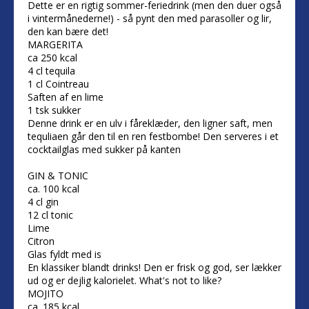
Dette er en rigtig sommer-feriedrink (men den duer også
i vintermånederne!) - så pynt den med parasoller og lir,
den kan bære det!
MARGERITA
ca 250 kcal
4 cl tequila
1 cl Cointreau
Saften af en lime
1 tsk sukker
Denne drink er en ulv i fåreklæder, den ligner saft, men
tequliaen går den til en ren festbombe! Den serveres i et
cocktailglas med sukker på kanten
GIN & TONIC
ca. 100 kcal
4 cl gin
12 cl tonic
Lime
Citron
Glas fyldt med is
En klassiker blandt drinks! Den er frisk og god, ser lækker
ud og er dejlig kalorielet. What's not to like?
MOJITO
ca. 185 kcal