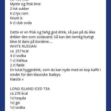
Mynte og frisk lime
2 tsk sukker
6 cl lys rom
Knust is
6 cl club soda
Dette er en frisk og farlig god drink, så pas på du ikke
drikker den som sodavand. Så kan det nemlig hurtigt
blive til dans på bordene.....
WHITE RUSSIAN
ca. 257 kcal
4 cl vodka
1 cl Kahlua
2 cl fløde
En total hyggedrink, som du kan nyde med en kop kaffe i
stedet for den klassiske Baileys.
Næste »
LONG ISLAND ICED TEA
ca 276 kcal
1cl tequila
1cl gin
1cl vodka