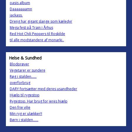
oasis album
Daaaaaaamn
jackass.
Dreng har gigant slange som kæledyr
Mega fest på Train i Århus
Red Hot Chili Peppers til Roskilde
til alle modstandere af monarki..
Helse & Sundhed
Blodprøver
Vegetarer er sundere
Røg i stalden......
overforbrug
DARY fortsætter med deres usandheder
Hjælp til rygestop
Rygestop. Har brug for jeres hjælp
Den frie vilje
Min ryg er ulækker!!
Børn i stalden......