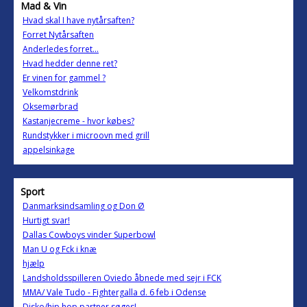
Mad & Vin
Hvad skal I have nytårsaften?
Forret Nytårsaften
Anderledes forret...
Hvad hedder denne ret?
Er vinen for gammel ?
Velkomstdrink
Oksemørbrad
Kastanjecreme - hvor købes?
Rundstykker i microovn med grill
appelsinkage
Sport
Danmarksindsamling og Don Ø
Hurtigt svar!
Dallas Cowboys vinder Superbowl
Man U og Fck i knæ
hjælp
Landsholdsspilleren Oviedo åbnede med sejr i FCK
MMA/ Vale Tudo - Fightergalla d. 6 feb i Odense
Disko/hip hop partner søges!