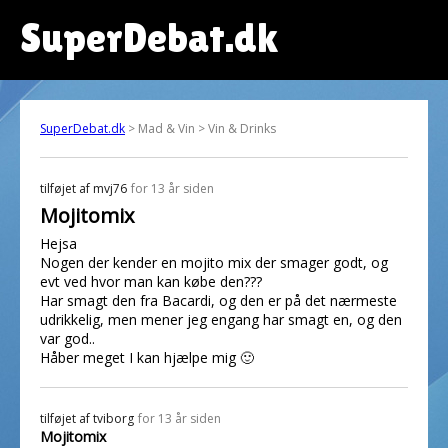
SuperDebat.dk
SuperDebat.dk
> Mad & Vin > Vin & Drinks
tilføjet af
mvj76
for 13 år siden
Mojitomix
Hejsa
Nogen der kender en mojito mix der smager godt, og
evt ved hvor man kan købe den???
Har smagt den fra Bacardi, og den er på det nærmeste
udrikkelig, men mener jeg engang har smagt en, og den
var god..
Håber meget I kan hjælpe mig 🙂
tilføjet af
tviborg
for 13 år siden
Mojitomix