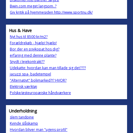
Bwin.com meget langsom..?
Giv kritik på hjemmesiden http://www.sportnu.dk/
Hus & Have
Nyt hus til 8500 kr/m2?
Forældrekøb - hjælp! hjælp!
Bor der en psykopat hos dig?
erfaring med denne plante?
Snydt i lejekontrakt??
Udekatte: hvordan kan man tillade sig det????
jacuzzi spa- badetempel
"Alternativt" bolimarked?!? HVOR?
Elektrisk værktøj
Polske/østeuropæiske håndværkere
Underholdning
slem tandpine
Kvinde slåskamp
Hvordan bliver man "ugens profil"