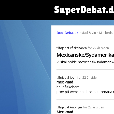
SuperDebat.
SuperDebat.dk
> Mad & Vin > Min bedste
tilføjet af
Påskeharen
for 22 år siden
Mexicanske/Sydamerika
Vi skal holde mexicansk/sydamerik
tilføjet af
joan
for 22 år siden
mexi-mad
hej påskehare
prøv på websiden hos santamaria.
tilføjet af
Anonym
for 22 år siden
Mexi-mad