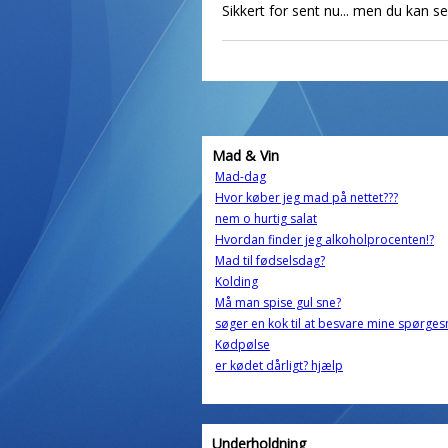
Sikkert for sent nu... men du kan s
Mad & Vin
Mad-dag
Hvor køber jeg mad på nettet???
nem o hurtig salat
Hvordan finder jeg alkoholprocenten!?
Mad til fødselsdag?
Kolding
Må man spise gul sne?
søger en kok til at besvare mine spørge
Kødpølse
er kødet dårligt? hjælp
Underholdning