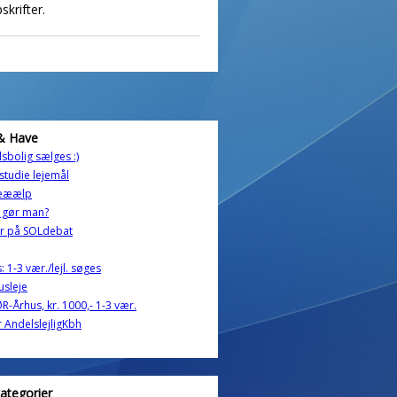
krifter.
& Have
sbolig sælges :)
g studie lejemål
ææælp
 gør man?
er på SOLdebat
: 1-3 vær./lejl. søges
usleje
-Århus, kr. 1000,- 1-3 vær.
 AndelslejligKbh
kategorier