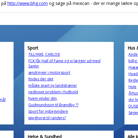
e på
http://www.bhg.com
og søge på mexican - der er mange lækre ops
Sport
Hus 
TILLYKKE, CARLOS!
Andel
FCK får Hall of Fame og vi lægger ud med
billi
Santin
Hjæ
ændringer i motorsport
Hvad
findes der slet
Regl
måske snart ny landstræner
Hule
nedtonet problem i fodbold
Århus
hvem vinder dm,
smål
dyr h
Gudmundsson til Brøndby ??
DUSØR
Sport for nybegyndere
Søger
wieghorst til randers?
Helse & Sundhed
Alle 