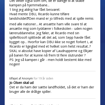
Det virker også som om, de er dårlige til at skabe
kampen på hjemmebane...
1 ting jeg aldrig har fået besvaret:
Hvad mente DBU, Ricardo kunne tilføre
landsholdet❓Den mand er jo tilfreds med at spille remis
med alle nationer... At ansætte ham ville svare til at
ansætte mig som tysklærer i folkeskolen - uden nogen
læreruddannelse. Jeg føler, at Ricardo med sin
spillefilosofi splittede alt det ad, som Sepp havde fået
bygget op... Hvorfor kan DBU ikke se noget forkert i, at
Ricardo er ligeglad med et hvilket som helst resultat..?
SKAL vi absolut have kopier af Laudrupperne og Elkjær
på banen for at kunne nå frem til flere slutrunder ?
PS: Jeg så kampen i går - men holdt bestemt ikke med
nogen!
tilføjet af
Anonym
for 19 år siden
Jo Olsen skal ud
Det er da ham der sætte landfholdet, så det er ham der
bruger alle de drålige spiller.