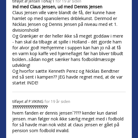
tilføjet af
Jensen ToNaj'T
for 19 år siden
Ind med Claus Jensen, ud med Dennis Jensen
Claus Jensen ville være blandt de få, der kunne have
hamlet op med spaniolernes driblekunst. Derimod er
Nicklas Jensen og Dennis Jensen på niveau med et 1.
divisionshold!
Og Grønkjær er der heller ikke så meget goddaw i mere
- han skal da tilbage at spille i Holland - dét gjorde ham
for alvor god! Herhjemme i suppen kan han jo nå at få
en varm kop kaffe ved hjørneflaget før han bliver tilbudt
bolden...sådan noget sænker hans fodboldmæssige
udvikling!
Og hvorfor sætte Kenneth Perez og Nicklas Bendtner
ind så sent i kampen?? JEG havde regnet med, at de var
startet INDE!
tilføjet af
P.VIKING
for 19 år siden
???????????????????
hvem fanden er dennis jensen`???? kender kun daniel
jensen. man følger nok ikke særlig meget med i fodbold
for så havde man nok vidst at claus jensen er gået på
pension som fodbold invalid.