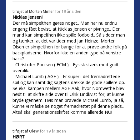
tilføjet af
Morten Møller
for 19 år siden
Nicklas Jensen!
Der må simpelthen gøres noget.. Man har nu endnu
engang fået bevist, at Nicklas Jensen er pivringe.. Den
mand kan simpelthen ikke spille fodbold.. Så sidder man
og tænker, at det var tider med Jan Heinze. Morten
Olsen er simpelthen for bange for at prøve andre folk på
backpladserne. Hvorfor ikke en anden type på venstre
back?
- Christofer Poulsen ( FCM ) - Fysisk stærk med godt
overblik.
- Michael Lumb ( AGF ) - Er super i det fremadrettede
spil og kan samtidig sagtens dække de gode spillere op.
Se eks. kampen mellem AGF-Aab, hvor Nomwethe blev
nødt til at skifte side over til Ulrik Lindkvist for, at kunne
bryde igennem. Hvis man prøvede Michael Lumb, ja så,
kunne vi måske se noget fremadrettet på denne plads..
Altså skal generationsskiftet komme allerede NU!
tilføjet af
OleW
for 19 år siden
HØRT