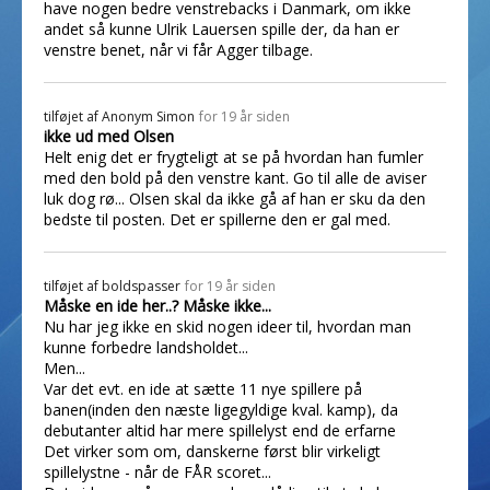
have nogen bedre venstrebacks i Danmark, om ikke
andet så kunne Ulrik Lauersen spille der, da han er
venstre benet, når vi får Agger tilbage.
tilføjet af
Anonym Simon
for 19 år siden
ikke ud med Olsen
Helt enig det er frygteligt at se på hvordan han fumler
med den bold på den venstre kant. Go til alle de aviser
luk dog rø... Olsen skal da ikke gå af han er sku da den
bedste til posten. Det er spillerne den er gal med.
tilføjet af
boldspasser
for 19 år siden
Måske en ide her..? Måske ikke...
Nu har jeg ikke en skid nogen ideer til, hvordan man
kunne forbedre landsholdet...
Men...
Var det evt. en ide at sætte 11 nye spillere på
banen(inden den næste ligegyldige kval. kamp), da
debutanter altid har mere spillelyst end de erfarne
Det virker som om, danskerne først blir virkeligt
spillelystne - når de FÅR scoret...