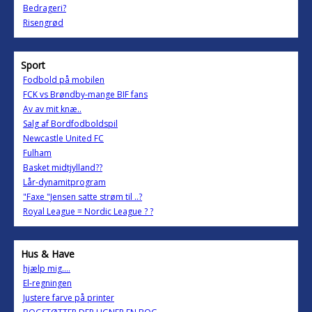
Bedrageri?
Risengrød
Sport
Fodbold på mobilen
FCK vs Brøndby-mange BIF fans
Av av mit knæ..
Salg af Bordfodboldspil
Newcastle United FC
Fulham
Basket midtjylland??
Lår-dynamitprogram
"Faxe "Jensen satte strøm til ..?
Royal League = Nordic League ? ?
Hus & Have
hjælp mig....
El-regningen
Justere farve på printer