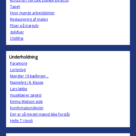
BOGSTØTTER DER LIGNER EN BOG
Tapet
Hvor mange arbejdstimer
Restaurering af maleri
Fliser på trægulv
gulvfuer
Chillifrø
Underholdning
Paramore
Lortedag
Mangler 19 kællinger...
Navneleg i 8. klasse
Lars løkke
musiklærer søges!
Emma Watson side
Konfirmationskjole!
Der er så meget mænd ikke forstår
Helle T i tivoli