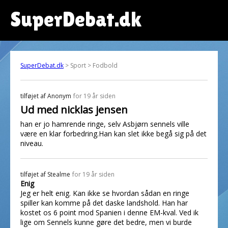
SuperDebat.dk
SuperDebat.dk
> Sport > Fodbold
tilføjet af
Anonym
for 19 år siden
Ud med nicklas jensen
han er jo hamrende ringe, selv Asbjørn sennels ville
være en klar forbedring.Han kan slet ikke begå sig på det
niveau.
tilføjet af
Stealme
for 19 år siden
Enig
Jeg er helt enig. Kan ikke se hvordan sådan en ringe
spiller kan komme på det daske landshold. Han har
kostet os 6 point mod Spanien i denne EM-kval. Ved ik
lige om Sennels kunne gøre det bedre, men vi burde