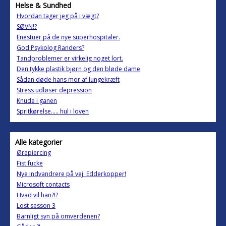
Helse & Sundhed
Hvordan tager jeg på i vægt?
SØVN!?
Enestuer på de nye superhospitaler.
God Psykolog Randers?
Tandproblemer er virkelig noget lort.
Den tykke plastik bjørn og den bløde dame
Sådan døde hans mor af lungekræft
Stress udløser depression
Knude i ganen
Spritkørelse..... hul i loven
Alle kategorier
Ørepiercing
Fist fucke
Nye indvandrere på vej: Edderkopper!
Microsoft contacts
Hvad vil han?!?
Lost sesson 3
Barnligt syn på omverdenen?