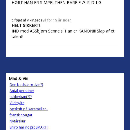
HØRT HAN ER SIMPELTHEN BARE F-Æ-R-D-I-G
tilføjet af
vikingedevil
for 19 år siden
HELT SIKKERT!
IND med ASSbjørn Sennels! Han er KANON!!! Slap af et
talent!
Mad & Vin
Den bedste rødvin??
Antal personer
sukkerkant???
Vildtsylte
opskrift på karameller..
fransk nougat
Nytårskur
Eniro har noget SMART!