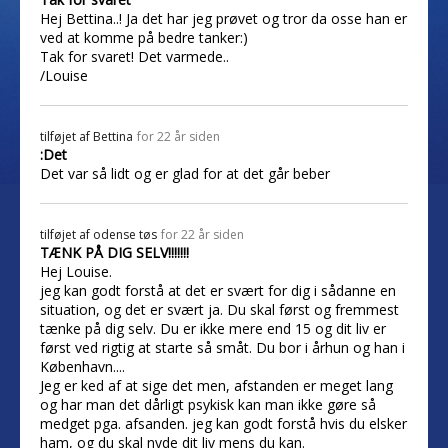
Hej Bettina..! Ja det har jeg prøvet og tror da osse han er
ved at komme på bedre tanker:)
Tak for svaret! Det varmede..
/Louise
tilføjet af
Bettina
for 22 år siden
:Det
Det var så lidt og er glad for at det går beber
tilføjet af
odense tøs
for 22 år siden
TÆNK PÅ DIG SELV!!!!!!!
Hej Louise.
jeg kan godt forstå at det er svært for dig i sådanne en
situation, og det er svært ja. Du skal først og fremmest
tænke på dig selv. Du er ikke mere end 15 og dit liv er
først ved rigtig at starte så småt. Du bor i århun og han i
København....
Jeg er ked af at sige det men, afstanden er meget lang
og har man det dårligt psykisk kan man ikke gøre så
medget pga. afsanden. jeg kan godt forstå hvis du elsker
ham, og du skal nyde dit liv mens du kan.