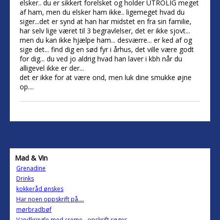
elsker.. du er sikkert forelsket og holder UTROLIG meget
af ham, men du elsker ham ikke.. ligemeget hvad du
siger...det er synd at han har midstet en fra sin familie,
har selv lige været til 3 begravlelser, det er ikke sjovt...
men du kan ikke hjælpe ham... desværre... er ked af og
sige det... find dig en sød fyr i århus, det ville være godt
for dig... du ved jo aldrig hvad han laver i kbh når du
alligevel ikke er der...
det er ikke for at være ond, men luk dine smukke øjne
op....
Mad & Vin
Grenadine
Drinks
kokkeråd ønskes
Har noen oppskrift på....
mørbradbøf
Vandkringle med creme - opskrift søges