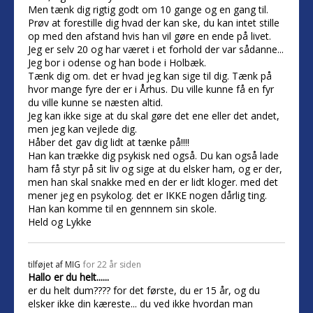
Men tænk dig rigtig godt om 10 gange og en gang til.
Prøv at forestille dig hvad der kan ske, du kan intet stille
op med den afstand hvis han vil gøre en ende på livet.
Jeg er selv 20 og har været i et forhold der var sådanne...
Jeg bor i odense og han bode i Holbæk.
Tænk dig om. det er hvad jeg kan sige til dig. Tænk på
hvor mange fyre der er i Århus. Du ville kunne få en fyr
du ville kunne se næsten altid.
Jeg kan ikke sige at du skal gøre det ene eller det andet,
men jeg kan vejlede dig.
Håber det gav dig lidt at tænke på!!!!
Han kan trække dig psykisk ned også. Du kan også lade
ham få styr på sit liv og sige at du elsker ham, og er der,
men han skal snakke med en der er lidt kloger. med det
mener jeg en psykolog. det er IKKE nogen dårlig ting.
Han kan komme til en gennnem sin skole.
Held og Lykke
tilføjet af
MIG
for 22 år siden
Hallo er du helt......
er du helt dum???? for det første, du er 15 år, og du
elsker ikke din kæreste... du ved ikke hvordan man