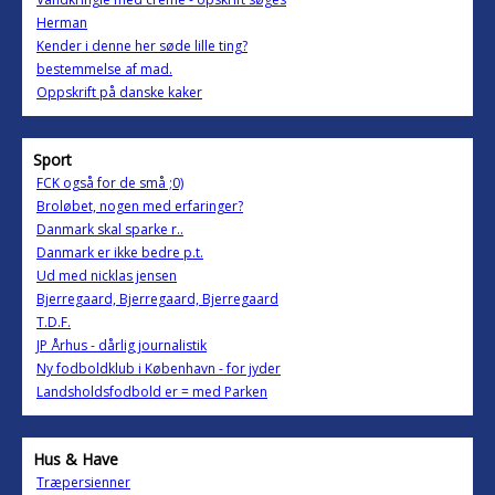
Herman
Kender i denne her søde lille ting?
bestemmelse af mad.
Oppskrift på danske kaker
Sport
FCK også for de små ;0)
Broløbet, nogen med erfaringer?
Danmark skal sparke r..
Danmark er ikke bedre p.t.
Ud med nicklas jensen
Bjerregaard, Bjerregaard, Bjerregaard
T.D.F.
JP Århus - dårlig journalistik
Ny fodboldklub i København - for jyder
Landsholdsfodbold er = med Parken
Hus & Have
Træpersienner