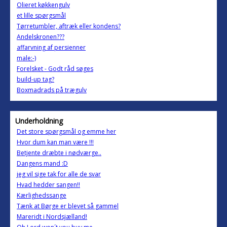
Olieret køkkengulv
et lille spørgsmål
Tørretumbler, aftræk eller kondens?
Andelskronen???
affarvning af persienner
male:-)
Forelsket - Godt råd søges
build-up tag?
Boxmadrads på trægulv
Underholdning
Det store spørgsmål og emme her
Hvor dum kan man være !!!
Betjente dræbte i nødværge..
Dangens mand :D
jeg vil sige tak for alle de svar
Hvad hedder sangen!!
Kærlighedssange
Tænk at Børge er blevet så gammel
Mareridt i Nordsjælland!