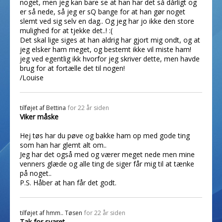
noget, men jeg kan bare se at han har det så dårligt og
er så nede, så jeg er sQ bange for at han gør noget
slemt ved sig selv en dag.. Og jeg har jo ikke den store
mulighed for at tjekke det..! :(
Det skal lige siges at han aldrig har gjort mig ondt, og at
jeg elsker ham meget, og bestemt ikke vil miste ham!
jeg ved egentlig ikk hvorfor jeg skriver dette, men havde
brug for at fortælle det til nogen!
/Louise
tilføjet af
Bettina
for 22 år siden
Viker måske
Hej tøs har du pøve og bakke ham op med gode ting
som han har glemt alt om..
Jeg har det også med og værer meget nede men mine
venners glæde og alle ting de siger får mig til at tænke
på noget..
P.S. Håber at han får det godt.
tilføjet af
hmm.. Tøsen
for 22 år siden
Tak for svaret