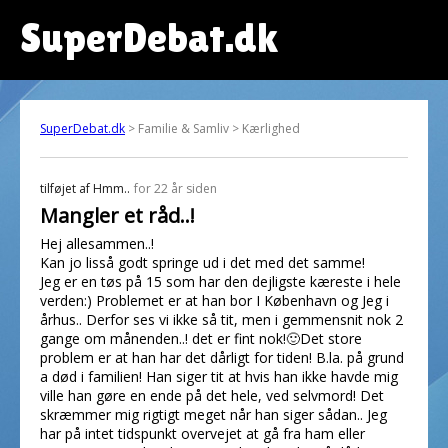
SuperDebat.dk
SuperDebat.dk
> Familie & Samliv > Kærlighed
tilføjet af
Hmm..
for 22 år siden
Mangler et råd..!
Hej allesammen..!
Kan jo lisså godt springe ud i det med det samme!
Jeg er en tøs på 15 som har den dejligste kæreste i hele
verden:) Problemet er at han bor I København og Jeg i
århus.. Derfor ses vi ikke så tit, men i gemmensnit nok 2
gange om månenden..! det er fint nok!🙂Det store
problem er at han har det dårligt for tiden! B.la. på grund
a død i familien! Han siger tit at hvis han ikke havde mig
ville han gøre en ende på det hele, ved selvmord! Det
skræmmer mig rigtigt meget når han siger sådan.. Jeg
har på intet tidspunkt overvejet at gå fra ham eller