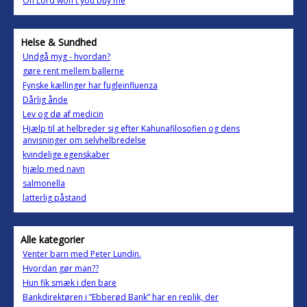
Oh Lord won´t you buy me
Helse & Sundhed
Undgå myg - hvordan?
gøre rent mellem ballerne
Fynske kællinger har fugleinfluenza
Dårlig ånde
Lev og dø af medicin
Hjælp til at helbreder sig efter Kahunafilosofien og dens
anvisninger om selvhelbredelse
kvindelige egenskaber
hjælp med navn
salmonella
latterlig påstand
Alle kategorier
Venter barn med Peter Lundin.
Hvordan gør man??
Hun fik smæk i den bare
Bankdirektøren i ”Ebberød Bank” har en replik, der