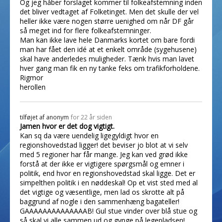
Og jeg håber forslaget kommer til folkeafstemning inden
det bliver vedtaget af Folketinget. Men det skulle der vel
heller ikke være nogen større uenighed om når DF går
så meget ind for flere folkeafstemninger.
Man kan ikke lave hele Danmarks kortet om bare fordi
man har fået den idé at et enkelt område (sygehusene)
skal have anderledes muligheder. Tænk hvis man lavet
hver gang man fik en ny tanke feks om trafikforholdene.
Rigmor
herollen
tilføjet af
anonym
for 22 år siden
Jamen hvor er det dog vigtigt.
Kan sq da være uendelig ligegyldigt hvor en
regionshovedstad ligger! det beviser jo blot at vi selv
med 5 regioner har får mange. Jeg kan ved grød ikke
forstå at der ikke er vigtigere spørgsmål og emner i
politik, end hvor en regionshovedstad skal ligge. Det er
simpelthen politik i en nøddeskal! Op et vist sted med al
det vigtige og væsentlige, men lad os skrotte alt på
baggrund af nogle i den sammenhæng bagateller!
GAAAAAAAAAAAAAAB! Gul stue vinder over blå stue og
så skal vi alle sammen ud og gynge på legepladsen!