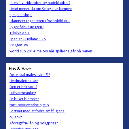
Jeres favoritklubber og hadeklubber?
Hvad mener du om Se og Hør kampen
hjælp til shop
Islamister tager teten i fodboldklub...
Ryger Århus ud igen?
Tillykke AaB!
Spanien - Holland 1 - 5
VM igen..øv
world cup 2014: melodi når spillerne går på banen
Hus & Have
Døre skal males hvide???
Hvidmalede døre
Den er helt sort ?
Luftvarmeanlæg
En buket blomster
tørt i soveværelse hjælp
Fortsæt med at fodre småfuglene
pilleovn
Afdragsfrie lån og boligpriser