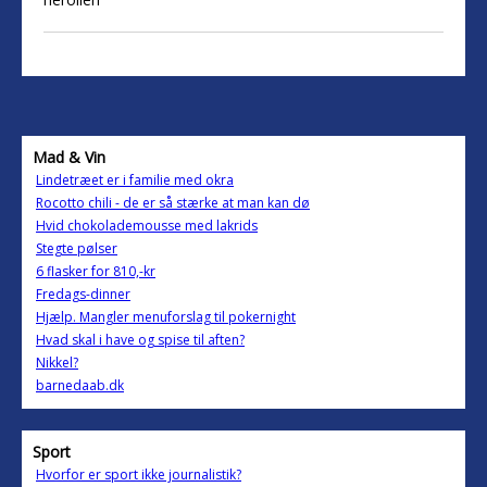
Mad & Vin
Lindetræet er i familie med okra
Rocotto chili - de er så stærke at man kan dø
Hvid chokolademousse med lakrids
Stegte pølser
6 flasker for 810,-kr
Fredags-dinner
Hjælp. Mangler menuforslag til pokernight
Hvad skal i have og spise til aften?
Nikkel?
barnedaab.dk
Sport
Hvorfor er sport ikke journalistik?