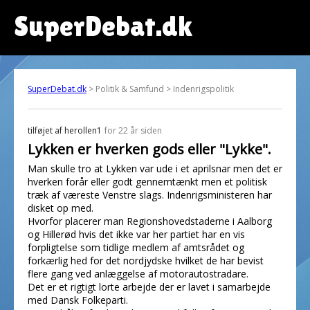
SuperDebat.dk
SuperDebat.dk
> Politik & Samfund > Indenrigspolitik
tilføjet af
herollen1
for 22 år siden
Lykken er hverken gods eller "Lykke".
Man skulle tro at Lykken var ude i et aprilsnar men det er
hverken forår eller godt gennemtænkt men et politisk
træk af væreste Venstre slags. Indenrigsministeren har
disket op med.
Hvorfor placerer man Regionshovedstaderne i Aalborg
og Hillerød hvis det ikke var her partiet har en vis
forpligtelse som tidlige medlem af amtsrådet og
forkærlig hed for det nordjydske hvilket de har bevist
flere gang ved anlæggelse af motorautostradare.
Det er et rigtigt lorte arbejde der er lavet i samarbejde
med Dansk Folkeparti.