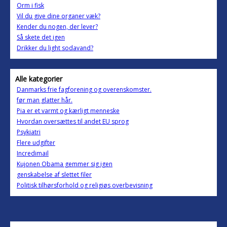
Orm i fisk
Vil du give dine organer væk?
Kender du nogen, der lever?
Så skete det igen
Drikker du light sodavand?
Alle kategorier
Danmarks frie fagforening og overenskomster.
før man glatter hår.
Pia er et varmt og kærligt menneske
Hvordan oversættes til andet EU sprog
Psykiatri
Flere udgifter
Incredimail
Kujonen Obama gemmer sig igen
genskabelse af slettet filer
Politisk tilhørsforhold og religiøs overbevisning