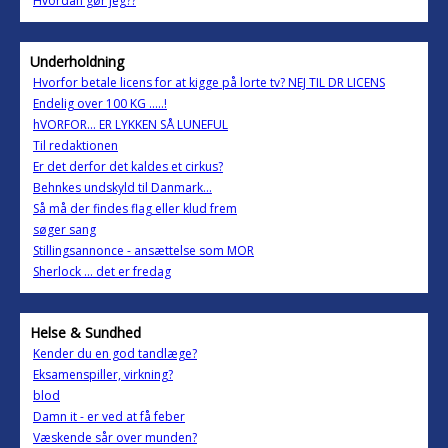
Hvordan gør jeg??
Underholdning
Hvorfor betale licens for at kigge på lorte tv? NEJ TIL DR LICENS
Endelig over 100 KG .....!
hVORFOR... ER LYKKEN SÅ LUNEFUL
Til redaktionen
Er det derfor det kaldes et cirkus?
Behnkes undskyld til Danmark...
Så må der findes flag eller klud frem
søger sang
Stillingsannonce - ansættelse som MOR
Sherlock ... det er fredag
Helse & Sundhed
Kender du en god tandlæge?
Eksamenspiller, virkning?
blod
Damn it - er ved at få feber
Væskende sår over munden?