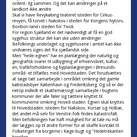
ordent- lig sammen. Og det kan ændringer på et
landkort ikke ændre
Skal vi have Revykøbing teateret isteden for Cirkus-
revyen, få torvet i Nakskov i steden for Kongens Nytorv,
Bonbon-land i steden for Tivoli.
For region Sjælland er det nødvendigt at få en god
sygehus struktur det kan ske uden ændringer.
Befolknings underlaget og sygehusene i amtet kan ikke
undværes siges det fra sjællandsk side.
Men "hede-egnen" har en planlægning der naturlig og
geografisk svarer til udbygning af erhvervslivet, kultur-
en, trafikforholdene og byplanlægningen i Øresunds-
områd- et tilfælles med Hovedstaden. Det forudsættes
at søge tæt samarbejde i området omkring det gamle
købstadsbyer København og Frederiksberg. Og så er der
netop indledt et skattemæssigt samarbejde i bugtens
kommuner der alle føler sig tættere knyttet til
kommunerne omkring Hoved-staden. Egnen skal knyttes
til Hovedstaden. isteden for Nakskov, Korsør og Holbæ,
det andet må selv for Venstre-folk findes katastrofalt.
Men befolkningen har haft mulighed for at tale nu må
der lægges op til andre former for at skaffe kontakt til
Folketinget fra borgerne i Køge-bugt og "Hedetrekanten
herollen