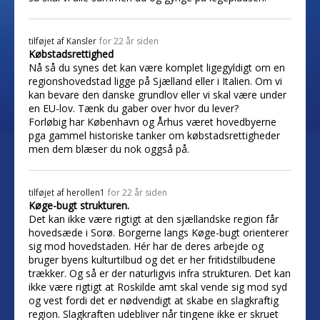
tilføjet af
Kansler
for 22 år siden
Købstadsrettighed
Nå så du synes det kan være komplet ligegyldigt om en
regionshovedstad ligge på Sjælland eller i Italien. Om vi
kan bevare den danske grundlov eller vi skal være under
en EU-lov. Tænk du gaber over hvor du lever?
Forløbig har København og Århus været hovedbyerne
pga gammel historiske tanker om købstadsrettigheder
men dem blæser du nok oggså på.
tilføjet af
herollen1
for 22 år siden
Køge-bugt strukturen.
Det kan ikke være rigtigt at den sjællandske region får
hovedsæde i Sorø. Borgerne langs Køge-bugt orienterer
sig mod hovedstaden. Hér har de deres arbejde og
bruger byens kulturtilbud og det er her fritidstilbudene
trækker. Og så er der naturligvis infra strukturen. Det kan
ikke være rigtigt at Roskilde amt skal vende sig mod syd
og vest fordi det er nødvendigt at skabe en slagkraftig
region. Slagkraften udebliver når tingene ikke er skruet