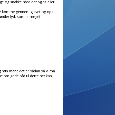
ge og snakke med danogips eller
ne komme gennem gulvet og op i
andler lyd, som er meget
og min mand.det er sådan så vi må
øre"om gode råd til dette her.kan