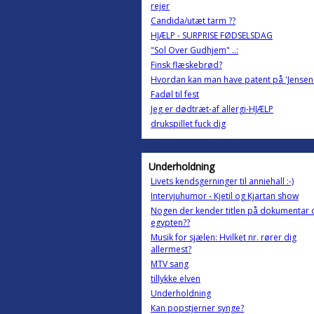
rejer
Candida/utæt tarm ??
HJÆLP - SURPRISE FØDSELSDAG
"Sol Over Gudhjem" ..:
Finsk flæskebrød?
Hvordan kan man have patent på 'Jensen
Fadøl til fest
Jeg er dødtræt-af allergi-HJÆLP
drukspillet fuck dig
Underholdning
Livets kendsgerninger til anniehall :-)
Intervjuhumor - Kjetil og Kjartan show
Nogen der kender titlen på dokumentar
egypten??
Musik for sjælen: Hvilket nr. rører dig
allermest?
MTV sang
tillykke elven
Underholdning
Kan popstjerner synge?