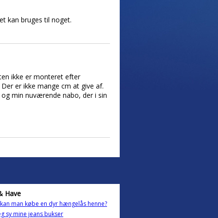
t kan bruges til noget.
en ikke er monteret efter
 Der er ikke mange cm at give af.
er og min nuværende nabo, der i sin
& Have
 kan man købe en dyr hængelås henne?
eg sy mine jeans bukser