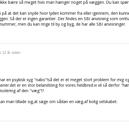
n ikke bære så meget hvis man hænger noget på væggen. Du kan spør
på at det kan snyde hvor lyden kommer fra eller igennem, den kun
ggen. Så der er ingen garantier. Der findes en SBI anvisning som omh
 nummer, men du kan ringe til by og byg, de har alle SBI anvisninger.
r 22 år siden
har en psykisk syg "nabo"!så det er et meget stort problem for mig 
merier.det er en stor belandsting for vores heldbred.vi vil så derfor "h
isolering af den "væg"!?.
kan man tillade sig,at søge om sådan en væg,af bolig selskabet.