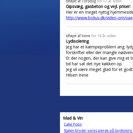
tilføjet af
Torsdag
for 17 år siden
Gipsvæg, gasbeton og vejl. priser:
Her er en meget nyttig hjemmeside 
http://www.bolius.dk/viden-om/vaeg
tilføjet af
Irene
for 16 år siden
Lydisolering
Jeg har et kæmpeproblem ang. lydg
forskrifter eller der mangle nødve
Er der nogen, der kan give mig et t
tid har sat det nye køkken op.
Jeg vil være meget glad for et godt
Hilsen Irene
Mad & Vin
Cake Pops
Staten bruger vores penge på lovgivnin