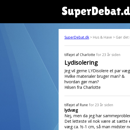
SuperDebat.
SuperDebat.dk
> Hus & Have > Gør det 
tilføjet af
Charlotte
for 23 år siden
Lydisolering
Jeg vil gerne LYDisolere et par væg
Hvilke materialer bruger man? &
hvordan gør man?
Hilsen fra Charlotte
tilføjet af
Rune
for 23 år siden
lydvæg
Nej, men da jeg har sammeproblem h
Det letteste vil nok være at sætte
væg ca. ½-1 cm, så man midster nog