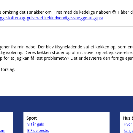
omkring det I snakker om. Trist med de kedelige naboer! 😉 Håber de
ge-lofter-og-gulve/artikel/indvendige-vaegge-af-gips/
ener fra min nabo. Der blev tilsyneladende sat et køkken op, som ent
ndig isolering. Deres køkken støder op af mit sove- og arbejdsværelse.
ip for at jeg kan få løst problemet??? Det er desværre den forrige ej
 forslag.
Sport
Hus 
Vi får guld
Hvor
g om
BIF de beste.
kan j