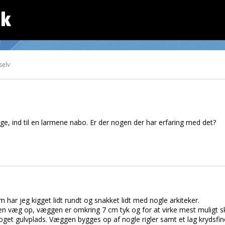
dk
selv
ge, ind til en larmene nabo. Er der nogen der har erfaring med det?
ar jeg kigget lidt rundt og snakket lidt med nogle arkiteker.
 en væg op, væggen er omkring 7 cm tyk og for at virke mest muligt ska
et gulvplads. Væggen bygges op af nogle rigler samt et lag krydsfine