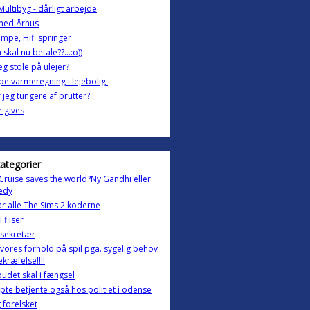
Multibyg - dårligt arbejde
ghed Århus
ampe, Hifi springer
skal nu betale??...:o))
jeg stole på ulejer?
 varmeregning i lejebolig.
r jeg tungere af prutter?
 gives
kategorier
ruise saves the world?Ny Gandhi eller
edy
ar alle The Sims 2 koderne
 fliser
sekretær
 vores forhold på spil pga. sygelig behov
ekræfelse!!!!
udet skal i fængsel
pte betjente også hos politiet i odense
g forelsket