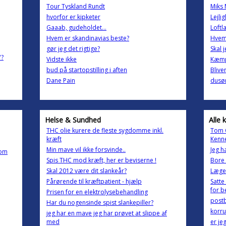
Tour Tyskland Rundt
Miks 
hvorfor er kipketer
Lejli
Gaaab, gudeholdet...
Loftl
Hvem er skandinavias beste?
Hvem 
gør jeg det rigtige?
Skal 
'?
Vidste ikke
Kæmpe
bud på startopstilling i aften
Blive
Dane Pain
dusør
Helse & Sundhed
Alle 
THC olie kurere de fleste sygdomme inkl.
Tom C
kræft
Kenn
Min mave vil ikke forsvinde..
Jeg h
 om
Spis THC mod kræft, her er beviserne !
Bore i
Skal 2012 være dit slankeår?
Læge
Pårørende til kræftpatient - hjælp
Satte
for b
Prisen for en elektrolysebehandling
postb
Har du nogensinde spist slankepiller?
korru
jeg har en mave jeg har prøvet at slippe af
med
er je