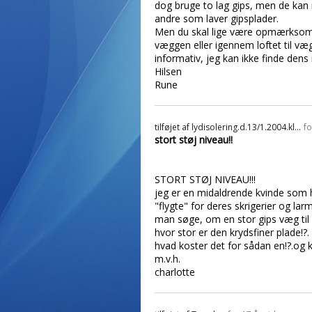
dog bruge to lag gips, men de ka
andre som laver gipsplader.
Men du skal lige være opmærksom 
væggen eller igennem loftet til væ
informativ, jeg kan ikke finde dens
Hilsen
Rune
tilføjet af
lydisolering.d.13/1.2004.kl...
fo
stort støj niveau!!
STORT STØJ NIVEAU!!!
jeg er en midaldrende kvinde som 
"flygte" for deres skrigerier og lar
man søge, om en stor gips væg til 
hvor stor er den krydsfiner plade!?.
hvad koster det for sådan en!?.og 
m.v.h.
charlotte