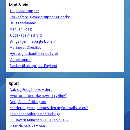
Mad & Vin
Tulips Moi supper
Hvilke færdiglavede supper er bedst?
Brus i sodavand
Menuen i dag.
Æggekage med fyld
Billige hjemmebagte boller?
Marineret Okesfilet
Hyrevognschaufførenes livret
Velbekomme
Flasker til alcopops i England
Sport
Aab og Fck går ikke videre
Hvorfor er der ikke negre i cykling?
Det går altså ikke godt
Kender nogen hjemmesiden myfootballstar.eu?
Se denne trailer (XMA/Tricking)
FC Bayern München - 1. FC Köln 0 - 2
Viser de hele kampen ?