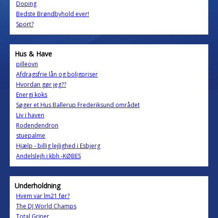
Doping
Bedste Brøndbyhold ever!
Sport?
Hus & Have
pilleovn
Afdragsfrie lån og boligpriser
Hvordan gør jeg??
Energi koks
Søger et Hus Ballerup Frederiksund området
Liv i haven
Rodendendron
stuepalme
Hjælp - billig lejlighed i Esbjerg
Andelslejh i kbh -KØBES
Underholdning
Hvem var lm21 før?
The DJ World Champs
Total Griner