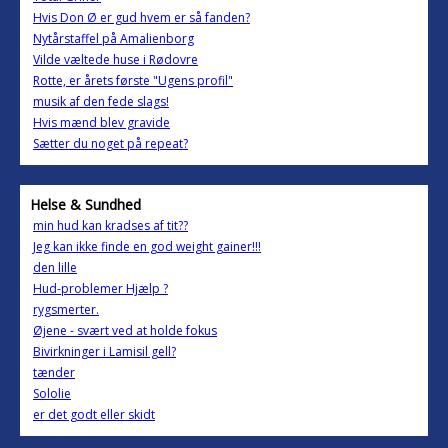
Hvis Don Ø er gud hvem er så fanden?
Nytårstaffel på Amalienborg
Vilde væltede huse i Rødovre
Rotte, er årets første "Ugens profil"
musik af den fede slags!
Hvis mænd blev gravide
Sætter du noget på repeat?
Helse & Sundhed
min hud kan kradses af tit??
Jeg kan ikke finde en god weight gainer!!!
den lille
Hud-problemer Hjælp ?
rygsmerter.
Øjene - svært ved at holde fokus
Bivirkninger i Lamisil gell?
tænder
Sololie
er det godt eller skidt