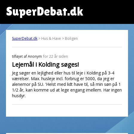
SuperDebat.dk
SuperDebat.dk
> Hus & Have > Boligen
tilføjet af
Anonym
for 22 år siden
Lejemål i Kolding søges!
Jeg søger en lejlighed eller hus til leje i Kolding på 3-4
værelser. Max. husleje incl. forbrug er 5000, da jeg er
alenemor på SU. 'Helst med lidt have til, så min søn på 1
1/2 år, kan komme ud at lege engang imellem. Har ingen
husdyr.